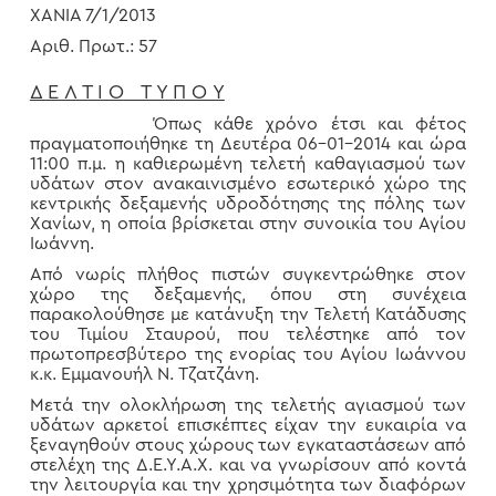
ΧΑΝΙΑ 7/1/2013
Αριθ. Πρωτ.: 57
Δ Ε Λ Τ Ι Ο Τ Υ Π Ο Υ
Όπως κάθε χρόνο έτσι και φέτος
πραγματοποιήθηκε τη Δευτέρα 06-01-2014 και ώρα
11:00 π.μ. η καθιερωμένη τελετή καθαγιασμού των
υδάτων στον ανακαινισμένο εσωτερικό χώρο της
κεντρικής δεξαμενής υδροδότησης της πόλης των
Χανίων, η οποία βρίσκεται στην συνοικία του Αγίου
Ιωάννη.
Από νωρίς πλήθος πιστών συγκεντρώθηκε στον
χώρο της δεξαμενής, όπου στη συνέχεια
παρακολούθησε με κατάνυξη την Τελετή Κατάδυσης
του Τιμίου Σταυρού, που τελέστηκε από τον
πρωτοπρεσβύτερο της ενορίας του Αγίου Ιωάννου
κ.κ. Εμμανουήλ Ν. Τζατζάνη.
Μετά την ολοκλήρωση της τελετής αγιασμού των
υδάτων αρκετοί επισκέπτες είχαν την ευκαιρία να
ξεναγηθούν στους χώρους των εγκαταστάσεων από
στελέχη της Δ.Ε.Υ.Α.Χ. και να γνωρίσουν από κοντά
την λειτουργία και την χρησιμότητα των διαφόρων