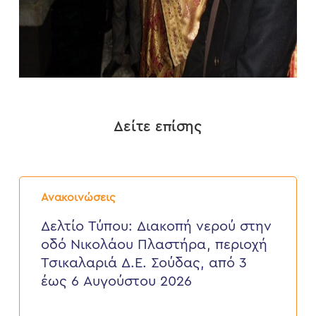
Δείτε επίσης
Δελτίο
Τύπου:
Ανακοινώσεις
Διακοπή
νερού
Δελτίο Τύπου: Διακοπή νερού στην
στην
οδό Νικολάου Πλαστήρα, περιοχή
οδό
Νικολάου
Τσικαλαριά Δ.Ε. Σούδας, από 3
Πλαστήρα,
έως 6 Αυγούστου 2026
περιοχή
Τσικαλαριά
Δ.Ε.