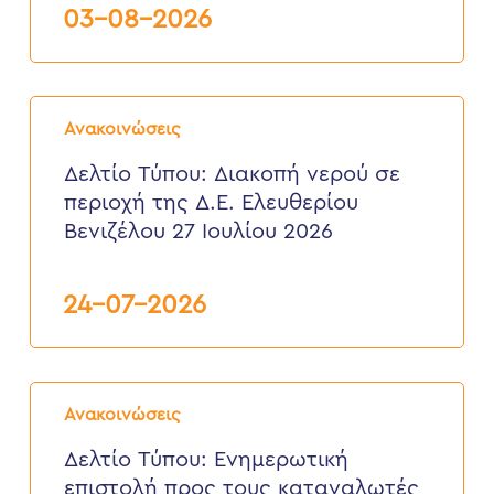
Σούδας,
03-08-2026
από
3
έως
6
Δελτίο
Αυγούστου
Τύπου:
2026
Ανακοινώσεις
Διακοπή
νερού
Δελτίο Τύπου: Διακοπή νερού σε
σε
περιοχή της Δ.Ε. Ελευθερίου
περιοχή
της
Βενιζέλου 27 Ιουλίου 2026
Δ.Ε.
Ελευθερίου
Βενιζέλου
24-07-2026
27
Ιουλίου
2026
Δελτίο
Τύπου:
Ανακοινώσεις
Eνημερωτική
επιστολή
Δελτίο Τύπου: Eνημερωτική
προς
επιστολή προς τους καταναλωτές
τους