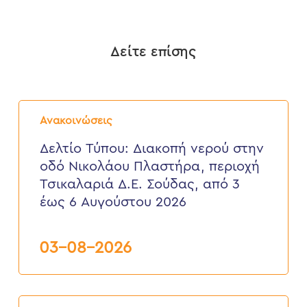
Δείτε επίσης
Δελτίο
Τύπου:
Ανακοινώσεις
Διακοπή
νερού
Δελτίο Τύπου: Διακοπή νερού στην
στην
οδό Νικολάου Πλαστήρα, περιοχή
οδό
Νικολάου
Τσικαλαριά Δ.Ε. Σούδας, από 3
Πλαστήρα,
έως 6 Αυγούστου 2026
περιοχή
Τσικαλαριά
Δ.Ε.
Σούδας,
03-08-2026
από
3
έως
6
Δελτίο
Αυγούστου