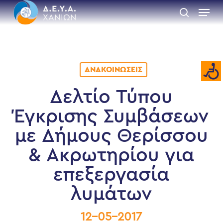
Skip
Menu
to
search
main
Close
content
Menu
ΑΝΑΚΟΙΝΏΣΕΙΣ
Δελτίο Τύπου
Έγκρισης Συμβάσεων
με Δήμους Θερίσσου
& Ακρωτηρίου για
επεξεργασία
λυμάτων
12-05-2017