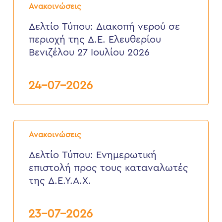
Τύπου:
2026
Ανακοινώσεις
Διακοπή
νερού
Δελτίο Τύπου: Διακοπή νερού σε
σε
περιοχή της Δ.Ε. Ελευθερίου
περιοχή
της
Βενιζέλου 27 Ιουλίου 2026
Δ.Ε.
Ελευθερίου
Βενιζέλου
24-07-2026
27
Ιουλίου
2026
Δελτίο
Τύπου:
Ανακοινώσεις
Eνημερωτική
επιστολή
Δελτίο Τύπου: Eνημερωτική
προς
επιστολή προς τους καταναλωτές
τους
καταναλωτές
της Δ.Ε.Υ.Α.Χ.
της
Δ.Ε.Υ.Α.Χ.
23-07-2026