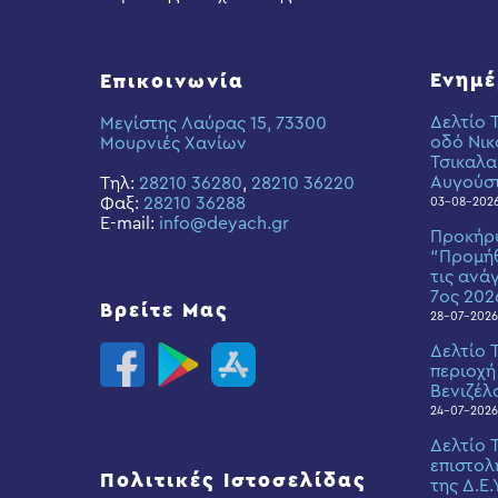
Ενημ
Επικοινωνία
Δελτίο 
Μεγίστης Λαύρας 15, 73300
οδό Νικ
Μουρνιές Χανίων
Τσικαλα
Αυγούσ
Τηλ:
28210 36280
,
28210 36220
Φαξ:
28210 36288
03-08-202
E-mail:
info@deyach.gr
Προκήρ
“Προμήθ
τις ανά
7ος 202
Βρείτε Μας
28-07-2026
Δελτίο 
περιοχή
Βενιζέλ
24-07-2026
Δελτίο 
επιστολ
Πολιτικές Ιστοσελίδας
της Δ.Ε.