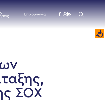
ές
search
facebook
flickr
behance
Επικοινωνία
ήσεις
κων
ταξης,
ης ΣΟΧ