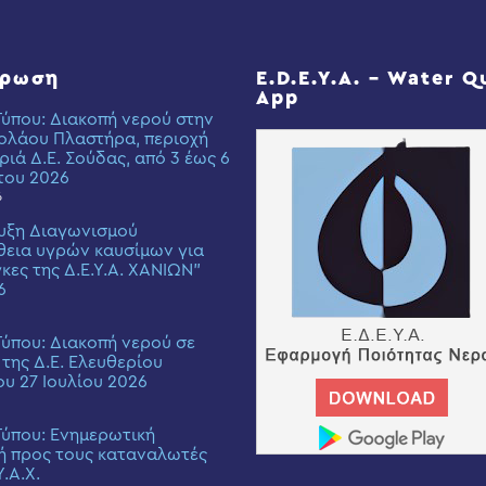
έρωση
E.D.E.Y.A. – Water Q
App
Τύπου: Διακοπή νερού στην
ολάου Πλαστήρα, περιοχή
ριά Δ.Ε. Σούδας, από 3 έως 6
του 2026
6
υξη Διαγωνισμού
εια υγρών καυσίμων για
γκες της Δ.Ε.Υ.Α. ΧΑΝΙΩΝ”
6
Τύπου: Διακοπή νερού σε
 της Δ.Ε. Ελευθερίου
ου 27 Ιουλίου 2026
Τύπου: Eνημερωτική
ή προς τους καταναλωτές
Υ.Α.Χ.