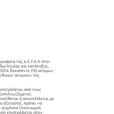
γραφεία της Δ.Ε.Υ.Α.Χ στην
θμολογίας και κατάταξης,
014 δεκαπέντε (15) ατόμων,
ροδικών αναγκών της
επιτρέπεται από τους
(υπολογιζόμενες
τατίθεται ή αποστέλλεται με
α εξεταστεί, πρέπει να
ό Δημόσια Οικονομική
ποσό επιστρέφεται στον