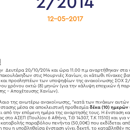
2/2014
12-05-2017
Η
την Δευτέρα 20/10/2014 και ώρα 11.00 π.μ αναρτήθηκαν στα 
πακουλάκηδων στις Μουρνιές Χανίων, οι κάτωθι πίνακες βα
και προσληπτέων των υποψηφίων της ανακοίνωσης ΣΟΧ 2/2
ου χρόνου οκτώ (8) μηνών (για την κάλυψη εποχικών ή πα
σης – Αποχέτευσης Χανίων).
αιο της ανωτέρω ανακοίνωσης, "κατά των πινάκων αυτών 
στασης μέσα σε αποκλειστική προθεσμία
δέκα (10) ημερών
ει από την επόμενη ημέρα της αναρτησής τους. Η ένσταση κα
ς στο ΑΣΕΠ (Πουλίου 6 Αθήνα, Τ.Θ 14307, Τ.Κ 11510) και για ν
 καταβολής παραβόλου πενήντα (50,00€) που εκδίδεται απ
ση που η υποβληθείσα ένσταση γίνει δεκτή, το καταβληθέν 