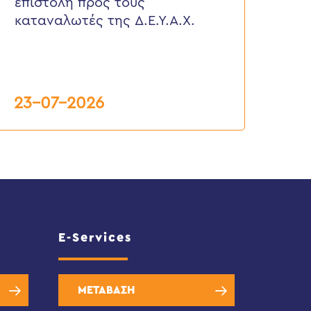
επιστολή προς τους
ους
αταναλωτές
καταναλωτές της Δ.Ε.Υ.Α.Χ.
ης
.Ε.Υ.Α.Χ.
23-07-2026
E-Services
ΜΕΤΑΒΑΣΗ