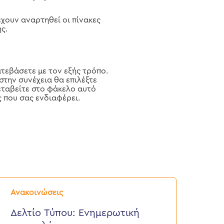
έχουν αναρτηθεί οι πίνακες
ς.
ατεβάσετε με τον εξής τρόπο.
στην συνέχεια θα επιλέξτε
εταβείτε στο φάκελο αυτό
ς που σας ενδιαφέρει.
ελτίο
ύπου:
Ανακοινώσεις
νημερωτική
πιστολή
Δελτίο Τύπου: Eνημερωτική
ρος