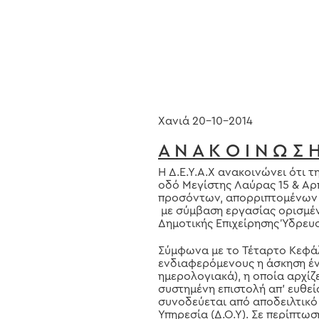
Hit enter to search or ESC to close
Χανιά 20-10-2014
Α Ν Α Κ Ο Ι Ν Ω Σ 
Η Δ.Ε.Υ.Α.Χ ανακοινώνει ότι 
οδό Μεγίστης Λαύρας 15 & Αρ
προσόντων, απορριπτομένων 
με σύμβαση εργασίας ορισμέν
Δημοτικής Επιχείρησης Ύδρευ
Σύμφωνα με το Τέταρτο Κεφάλ
ενδιαφερόμενους η άσκηση έν
ημερολογιακά), η οποία αρχίζ
συστημένη επιστολή απ’ ευθεία
συνοδεύεται από αποδειλτικό
Υπηρεσία (Δ.Ο.Υ). Σε περίπτω