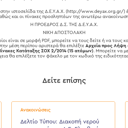
στην ιστοσελίδα της Δ.Ε.Υ.Α.Χ. (http://www.deyax.org.gr/) 
αθώς και οι πίνακες προσληπτέων της ανωτέρω ανακοίνωση
Η ΠΡΟΕΔΡΟΣ Δ.Σ. ΤΗΣ Δ.Ε.Υ.Α.Χ.
ΝΙΚΗ ΑΠΟΣΤΟΛΑΚΗ
ίοι είναι σε μορφή PDF, μπορείτε να τους δείτε ή να τους κ
στην μέση περίπου αριστερά θα επιλέξτε
Αρχεία προς Λήψη
Πίνακες Κατάταξης ΣΟΧ 2/2014 (15 ατόμων)
. Μπορείτε να μ
έχεια θα επιλέξετε τον φάκελο με τον κωδικό της ειδικότητα
Δείτε επίσης
Δελτίο
Δ
Τύπου:
Τ
Ανακοινώσεις
Διακοπή
E
νερού
ε
Δελτίο Τύπου: Διακοπή νερού
σε
π