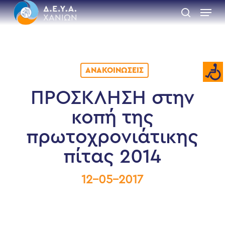
Skip
Menu
to
search
main
Close
content
Menu
ΑΝΑΚΟΙΝΏΣΕΙΣ
ΠΡΟΣΚΛΗΣΗ στην
κοπή της
πρωτοχρονιάτικης
πίτας 2014
12-05-2017