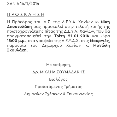
ΧΑΝΙΑ 16/1/2014
Π Ρ Ο Σ Κ Λ Η Σ Η
Η Πρόεδρος του Δ.Σ. της Δ.Ε.Υ.Α. Χανίων
κ. Νίκη
Αποστολάκη
σας προσκαλεί στην τελετή κοπής της
πρωτοχρονιάτικης πίτας της Δ.Ε.Υ.Α. Χανίων, που θα
πραγματοποιηθεί την
Τρίτη 21-01-2014
και ώρα
13:00 μ.μ.
,
στα γραφεία της Δ.Ε.Υ.Α.Χ. στις
Μουρνιές
,
παρουσία του Δημάρχου Χανίων
κ. Μανώλη
Σκουλάκη.
Με εκτίμηση,
Δρ. ΜΙΧΑΗΛ ΖΟΥΜΑΔΑΚΗΣ
Βιολόγος
Προϊστάμενος Τμήματος
Δημοσίων Σχέσεων & Επικοινωνίας