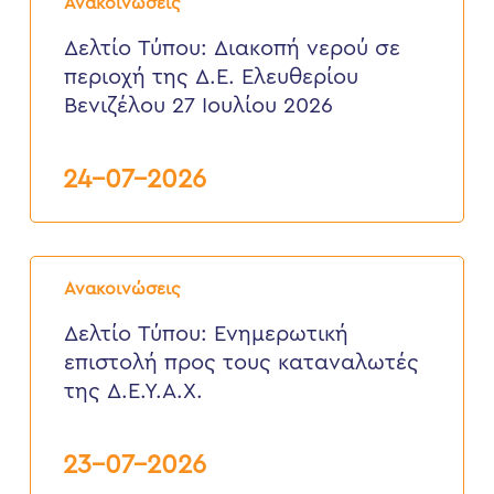
2026
Ανακοινώσεις
Διακοπή
νερού
Δελτίο Τύπου: Διακοπή νερού σε
σε
περιοχή της Δ.Ε. Ελευθερίου
περιοχή
της
Βενιζέλου 27 Ιουλίου 2026
Δ.Ε.
Ελευθερίου
Βενιζέλου
24-07-2026
27
Ιουλίου
2026
Δελτίο
Τύπου:
Ανακοινώσεις
Eνημερωτική
επιστολή
Δελτίο Τύπου: Eνημερωτική
προς
επιστολή προς τους καταναλωτές
τους
καταναλωτές
της Δ.Ε.Υ.Α.Χ.
της
Δ.Ε.Υ.Α.Χ.
23-07-2026