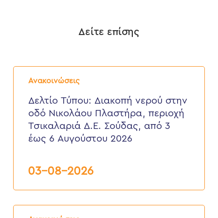
Δείτε επίσης
Δελτίο
Τύπου:
Ανακοινώσεις
Διακοπή
νερού
Δελτίο Τύπου: Διακοπή νερού στην
στην
οδό Νικολάου Πλαστήρα, περιοχή
οδό
Νικολάου
Τσικαλαριά Δ.Ε. Σούδας, από 3
Πλαστήρα,
έως 6 Αυγούστου 2026
περιοχή
Τσικαλαριά
Δ.Ε.
Σούδας,
03-08-2026
από
3
έως
6
Δελτίο
Αυγούστου
Τύπου: