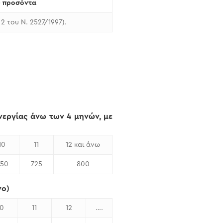
) προσόντα
2 του Ν. 2527/1997).
νεργίας άνω των 4 μηνών, με
10
11
12 και άνω
50
725
800
νο)
10
11
12
….