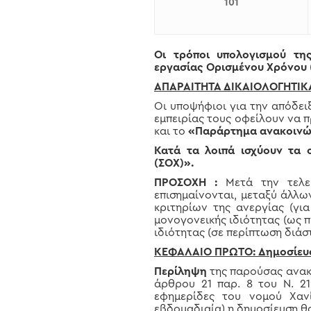
101
Οι τρόποι υπολογισμού τη
εργασίας Ορισμένου Χρόνου
ΑΠΑΡΑΙΤΗΤΑ ΔΙΚΑΙΟΛΟΓΗΤΙΚ
Οι υποψήφιοι για την απόδε
εμπειρίας τους οφείλουν να 
και το
«Παράρτημα ανακοινώ
Κατά τα λοιπά ισχύουν τα
(ΣΟΧ)».
ΠΡΟΣΟΧΗ :
Μετά την τελε
επισημαίνονται, μεταξύ άλλω
κριτηρίων της ανεργίας (γι
μονογονεικής ιδιότητας (ως π
ιδιότητας (σε περίπτωση διάσ
ΚΕΦΑΛΑΙΟ ΠΡΩΤΟ: Δημοσίευ
Περίληψη
της παρούσας ανακο
άρθρου 21 παρ. 8 του Ν. 21
εφημερίδες του νομού Χανί
εβδομαδιαία) η δημοσίευση θα