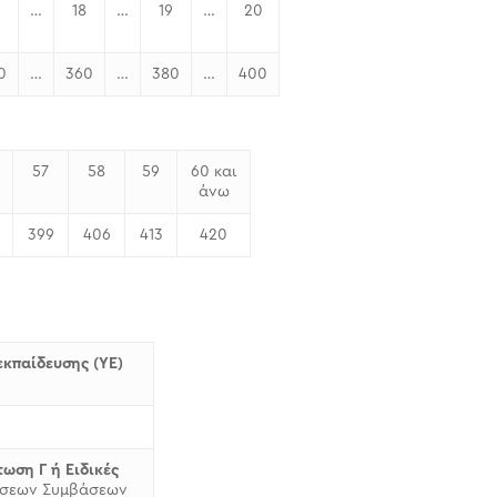
…
18
…
19
…
20
0
…
360
…
380
…
400
57
58
59
60 και
άνω
399
406
413
420
κπαίδευσης (ΥΕ)
τωση Γ
ή Ειδικές
ώσεων Συμβάσεων