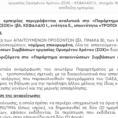
εργασίας Ορισμένου Χρόνου (ΣΟΧ) – ΚΕΦΑΛΑΙΟ IΙ., στοιχείο 16
απόδειξης εμπειρίας.
ς εμπειρίας περιγράφονται αναλυτικά στο «Παράρτη
 (ΣΟΧ)» (βλ. ΚΕΦΑΛΑΙΟ
I
.
,
ενότητα
Ε., υποενότητα
«
ΤΡΟΠΟΙ
Α
ιξη των ΑΠΑΙΤΟΥΜΕΝΩΝ ΠΡΟΣΟΝΤΩΝ (βλ. ΠΙΝΑΚΑ Β), των λο
προσκομίσουν,
νομίμως επικυρωμένα
, όλα τα απαιτούμενα
σεων Συμβάσεων εργασίας Ορισμένου Χρόνου (ΣΟΧ)»
δικα
 οριζόμενα στο «Παράρτημα ανακοινώσεων Συμβάσεων 
υταία αναμόρφωση του ανωτέρω Παραρτήματος με σή
ν, τροποποιήσεις σχετικές με τα δικαιολογητικά που απαι
α ανέργους που παρακολουθούν προγράμματα του ΟΑΕΔ, κ.
ρος τη δήλωση για την πρόσληψη άλλου μέλους της ίδιας ο
τασης γονέων) και της μερικής απασχόλησης.
ση της ανακοίνωσης
ίνωσης, η οποία πρέπει να περιέχει υποχρεωτικά τα όρια ηλ
90/1994 (όπως ισχύει), να δημοσιευθεί σε δύο (2) ημερή
ων, εφόσον εκδίδονται. Σε περίπτωση που εκδίδεται
 γίνει στην εφημερίδα αυτή δύο (2) φορές.