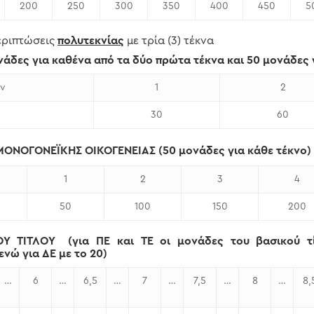
200
250
300
350
400
450
5
περιπτώσεις
πολυτεκνίας
με τρία (3) τέκνα
ες για καθένα από τα δύο πρώτα τέκνα και 50 μονάδες γ
ν
1
2
30
60
ΟΝΟΓΟΝΕΪΚΗΣ ΟΙΚΟΓΕΝΕΙΑΣ (50 μονάδες για κάθε τέκνο)
1
2
3
4
50
100
150
200
ΟΥ (για ΠΕ και ΤΕ οι μονάδες του βασικού τίτ
ενώ για ΔΕ με το 20)
…
6
…
6,5
…
7
…
7,5
…
8
…
8,