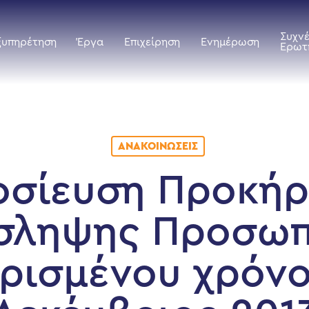
Συχν
ξυπηρέτηση
Έργα
Επιχείρηση
Ενημέρωση
Ερωτ
ΑΝΑΚΟΙΝΏΣΕΙΣ
οσίευση Προκήρ
σληψης Προσωπ
ορισμένου χρόνο