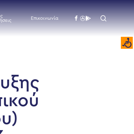
ές
search
facebook
flickr
behance
Επικοινωνία
ήσεις
υξης
ικού
υ)