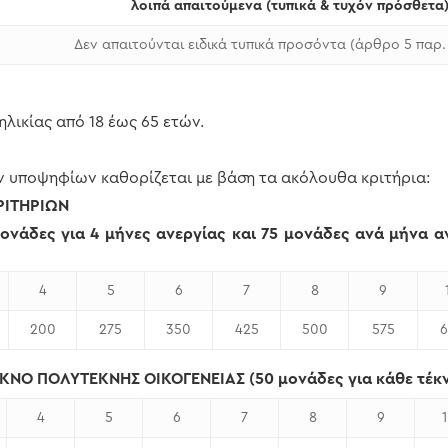
λοιπά απαιτούμενα (τυπικά & τυχόν πρόσθετα
Δεν απαιτούνται ειδικά τυπικά προσόντα (άρθρο 5 παρ. 
ι ηλικίας από 18 έως 65 ετών.
ν υποψηφίων καθορίζεται με βάση τα ακόλουθα κριτήρια:
ΡΙΤΗΡΙΩΝ
ονάδες για 4 μήνες ανεργίας και 75 μονάδες ανά μήνα α
4
5
6
7
8
9
200
275
350
425
500
575
6
ΝΟ ΠΟΛΥΤΕΚΝΗΣ ΟΙΚΟΓΕΝΕΙΑΣ (50 μονάδες για κάθε τέκ
4
5
6
7
8
9