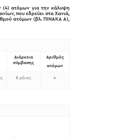
ν (4) ατόμων για την κάλυψη
νίων, που εδρεύει στα Χανιά,
ιθμού ατόμων (βλ. ΠΙΝΑΚΑ Α),
Διάρκεια
Αριθμός
σύμβασης
ατόμων
ης
8 μήνες
4