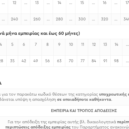
…
12
…
13
…
14
…
15
…
16
…
17
…
240
…
260
…
280
…
300
…
320
…
34
νά μήνα εμπειρίας και έως 60 μήνες)
4
5
6
7
8
9
10
11
12
13
14
…
28
35
42
49
56
63
70
77
84
91
98
…
Α
 για τον παρακάτω κωδικό θέσεων της κατηγορίας
υποχρεωτικής ε
βάνεται υπόψη η απασχόληση
σε οποιαδήποτε καθήκοντα
.
ΕΜΠΕΙΡΙΑ ΚΑΙ ΤΡΟΠΟΣ ΑΠΟΔΕΙΞΗΣ
Για την απόδειξη της εμπειρίας αυτής βλ. δικαιολογητικά
περίπ
περιπτώσεις απόδειξης εμπειρίας
του Παραρτήματος ανακοιν