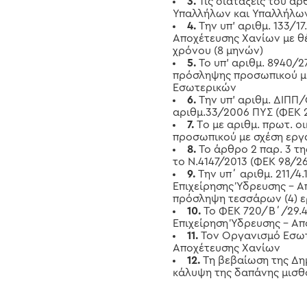
3.
Τις διατάξεις του ά
Υπαλλήλων και Υπαλλήλω
4.
Την υπ’ αριθμ. 133/1
Αποχέτευσης Χανίων με 
χρόνου (8 μηνών)
5.
Το υπ’ αριθμ. 8940/
πρόσληψης προσωπικού με
Εσωτερικών
6.
Την υπ’ αριθμ. ΔΙΠΠ
αριθμ.33/2006 ΠΥΣ (ΦΕΚ 2
7.
Τo με αριθμ. πρωτ. ο
προσωπικού με σχέση εργ
8.
Το άρθρο 2 παρ. 3 τ
το Ν.4147/2013 (ΦΕΚ 98/26.
9.
Την υπ΄ αριθμ. 211/4
Επιχείρησης Ύδρευσης – 
πρόσληψη τεσσάρων (4) ε
10.
Το ΦΕΚ 720/Β΄/29.4.
Επιχείρηση Ύδρευσης – Α
11.
Τον Οργανισμό Εσωτε
Αποχέτευσης Χανίων
12.
Τη βεβαίωση της Δη
κάλυψη της δαπάνης μισ