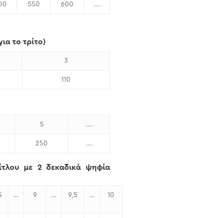
00
550
600
….
ια το τρίτο)
3
110
5
….
250
….
λου με 2 δεκαδικά ψηφία
5
…
9
…
9,5
…
10