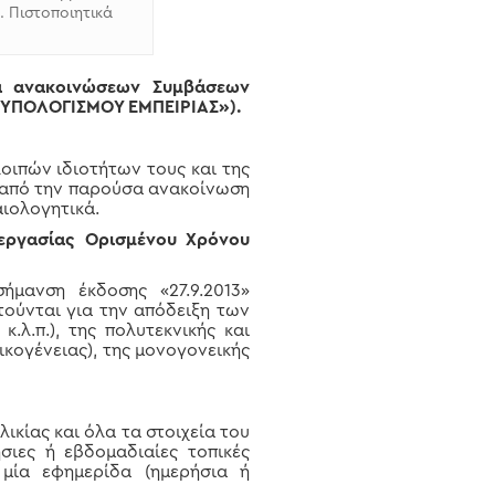
. Πιστοποιητικά
μα ανακοινώσεων Συμβάσεων
 ΥΠΟΛΟΓΙΣΜΟΥ ΕΜΠΕΙΡΙΑΣ»).
ιπών ιδιοτήτων τους και της
 από την παρούσα ανακοίνωση
ιολογητικά.
εργασίας Ορισμένου Χρόνου
μανση έκδοσης «27.9.2013»
τούνται για την απόδειξη των
λ.π.), της πολυτεκνικής και
ικογένειας), της μονογονεικής
ικίας και όλα τα στοιχεία του
σιες ή εβδομαδιαίες τοπικές
 μία εφημερίδα (ημερήσια ή