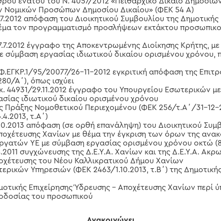
ρθρου ένατου του Ν. 4057/2012 «Πειθαρχικό Δίκαιο Δημοσίω
ν Νομικών Προσώπων Δημοσίου Δικαίου» (ΦΕΚ 54 Α)
7.7.2012 απόφαση του Διοικητικού Συμβουλίου της Δημοτικής
θέμα τον προγραμματισμό προσλήψεων εκτάκτου προσωπικο
27.7.2012 έγγραφο της Αποκεντρωμένης Διοίκησης Κρήτης, μ
 σύμβαση εργασίας ιδιωτικού δικαίου ορισμένου χρόνου, 
/Φ.ΕΓΚΡ.1/95/20077/26-11-2012 εγκριτική απόφαση της Επιτρ
80/Α΄), όπως ισχύει
ικ. 44931/29.11.2012 έγγραφο του Υπουργείου Εσωτερικών μ
ασίας ιδιωτικού δικαίου ορισμένου χρόνου
ης Πράξης Νομοθετικού Περιεχομένου (ΦΕΚ 256/τ.Α΄/31-12-
4.2013, τ.Α΄)
.10.2013 απόφαση (σε ορθή επανάληψη) του Διοικητικού Συμ
Αποχέτευσης Χανίων με θέμα την έγκριση των όρων της ανα
ργατών ΥΕ με σύμβαση εργασίας ορισμένου χρόνου οκτώ (
2011 συγχώνευσης της Δ.Ε.Υ.Α. Χανίων και της Δ.Ε.Υ.Α. Ακρ
ποχέτευσης του Νέου Καλλικρατικού Δήμου Χανίων
ρικών Υπηρεσιών (ΦΕΚ 2463/1.10.2013, τ.Β΄) της Δημοτικής
μοτικής Επιχείρησης Ύδρευσης – Αποχέτευσης Χανίων περί 
θοδοσίας του προσωπικού
Ανακοινώνει