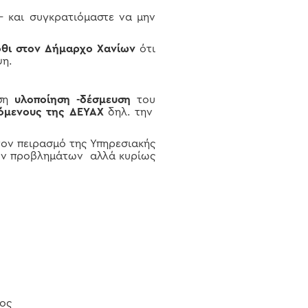
 και συγκρατιόμαστε να μην
λοθι στον Δήμαρχο Χανίων
ότι
ψη.
εση
υλοποίηση -δέσμευση
του
όμενους της ΔΕΥΑΧ
δηλ. την
τον πειρασμό της Υπηρεσιακής
ν προβλημάτων αλλά κυρίως
ος