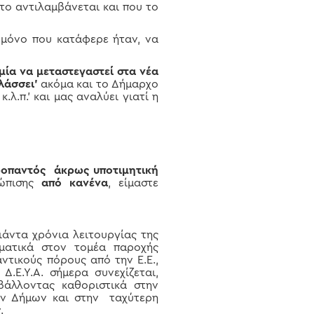
 το αντιλαμβάνεται και που το
μόνο που κατάφερε ήταν, να
μία να μεταστεγαστεί στα νέα
λάσσει’
ακόμα και το Δήμαρχο
λ.π.’ και μας αναλύει γιατί η
ροπαντός άκρως υποτιμητική
τώπισης
από κανένα
, είμαστε
άντα χρόνια λειτουργίας της
σματικά στον τομέα παροχής
τικούς πόρους από την Ε.Ε.,
.Ε.Υ.Α. σήμερα συνεχίζεται,
μβάλλοντας καθοριστικά στην
ων Δήμων και στην ταχύτερη
.