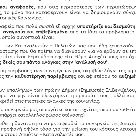
 και αναφορές
, που στις περισσότερες των περιπτώσεω
, το μόνο που καταφέρνουν είναι να δημιουργούν σύγχυ
τοπικές Κοινωνίες.
ραφεία που πολύ σωστά εξ αρχής
υποστήριξε και δεσμεύτ
αναγκαία
και
επιβεβλημένη
από τα ίδια τα προβλήματα
 οποία συνοπτικά είναι:
 των Καταναλωτών – Πελατών μας που ήδη ξεπερνούν 
όστασης που θα πρέπει να διανύσουν για να έρθουν σε επ
 είτε είναι θέμα ύδρευσης είτε θέμα Αποχέτευσης και ό
ις δικές σου πάντα ανάγκες στην ‘ανάλυσή σου’
.
αση επέμβασης των συνεργείων μας ακριβώς λόγω της μη
ός την
καθυστέρηση παρέμβασης
και αφ ετέρου το
αυξημέ
ν υπαλλήλων των πρώην Δήμων (Σημειωτές Ελ.Βενιζέλου,
σμα να μην είναι ελεγχόμενη η εργασία τους αλλά και
ριθεί στις πιεστικές ανάγκες της κοινωνίας.
α συνεργεία μας οι εργάτες και οι τεχνίτες περίπου -30- 
 υπάρχει κατάλληλος χώρος στέγασης)
εί η δυνατότητα να μεταφερθεί το συνεργείο της Αποχέτ
ε προφανή οφέλη τόσο για την μείωση του κόστους λειτουρ
υ στους Δημότες – Καταναλωτές μας.