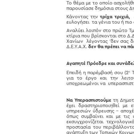
Το θέμα με το οποίο ασχολήθ
παρουσίασε δημόσια στους Δ
Κάνοντας την
τρίχα τριχιά,
α
ευλογήσει τα γένια του ή πιο 
Αναλύει λοιπόν στο πρώτο Τ
κτίρια που βρίσκονται στο Δ.Δ
Χανίων λέγοντας ‘δεν σας δεσ
Δ.Ε.Υ.Α.Χ.
δεν θα πρέπει να πά
Αγαπητέ Πρόεδρε και συνάδε
Επειδή η παρέμβασή σου (2
Τ
ο
για το έργο και την λειτο
υποχρεωμένοι να υπερασπιστού
Να Υπερασπιστούμε
τη Δημοτι
έχει δραστηριοποιηθεί με 
υπηρεσιών ύδρευσης – αποχέ
όπως συμβαίνει και με τις 
εκσυγχρονίζεται τεχνολογικ
προστασία του περιβάλλοντ
ανάπτυξη των Τοπικών Κοινω