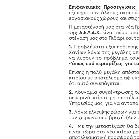
Επιφανειακές Προσεγγίσεις
εξυπηρετούν άλλους σκοπούς
εργασιακούς χώρους και στις 
Η μεταστέγασή μας στα νέα Γ
της Δ.Ε.Υ.Α.Χ.
είναι πέρα από
στέγασή μας στο Πιθάρι και τα
1.
Προβλήματα εξυπηρέτησης
Χανίων λόγω της μεγάλης απ
να λύσουν το πρόβλημά τους
-‘
όπως εσύ περιορίζεις για τ
Επίσης η πολύ μεγάλη απόστ
κτιρίου με αποτέλεσμα αφ εν
ότι αυτό συνεπάγεται.
2.
Αδυναμία συγκέντρωσης τω
σημερινό κτίριο με αποτέλε
Υπηρεσίας μας για να ανταποκ
3
. Λόγω έλλειψης χώρων για τ
τον χειμώνα υπό βροχή. (Δεν
4.
Με την μεταστέγαση θα δοθ
είναι τώρα στο νέο κτίριο μ
αποτελεσματική προσφορά το