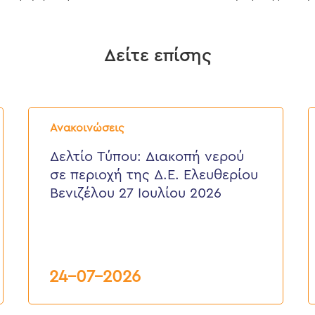
Δείτε επίσης
Δελτίο
Δ
Τύπου:
Τ
Ανακοινώσεις
Διακοπή
E
νερού
ε
Δελτίο Τύπου: Διακοπή νερού
σε
π
σε περιοχή της Δ.Ε. Ελευθερίου
περιοχή
τ
της
κ
Βενιζέλου 27 Ιουλίου 2026
Δ.Ε.
τ
Ελευθερίου
Δ
Βενιζέλου
27
Ιουλίου
2026
24-07-2026