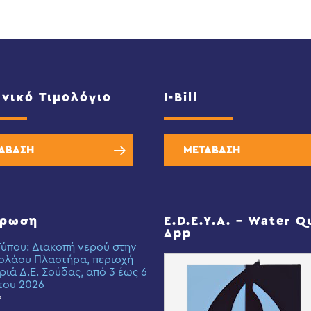
νικό Τιμολόγιο
I-Bill
ΑΒΑΣΗ
ΜΕΤΑΒΑΣΗ
έρωση
E.D.E.Y.A. – Water Q
App
Τύπου: Διακοπή νερού στην
ολάου Πλαστήρα, περιοχή
ριά Δ.Ε. Σούδας, από 3 έως 6
του 2026
6