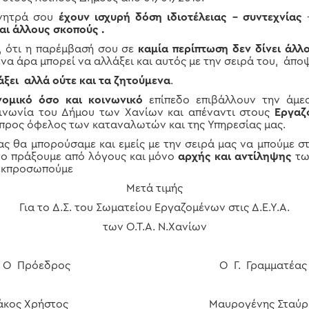
ίνητρά σου
έχουν ισχυρή δόση ιδιοτέλειας – συντεχνίας
–
αι άλλους σκοπούς .
, ότι η παρέμβασή σου σε
καμία περίπτωση δεν δίνει άλ
να άρα μπορεί να αλλάξει και αυτός με την σειρά του, άπο
ξει αλλά ούτε και τα ζητούμενα
.
νομικό όσο και κοινωνικό
επίπεδο επιβάλλουν την άμ
ινωνία του Δήμου των Χανίων και απέναντι στους
Εργαζ
 προς όφελος των καταναλωτών και της Υπηρεσίας μας.
ς θα μπορούσαμε και εμείς με την σειρά μας να μπούμε σ
το πράξουμε από λόγους και μόνο
αρχής και αντίληψης
τω
εκπροσωπούμε
Μετά τιμής
Για το Δ.Σ. του Σωματείου Εργαζομένων στις Δ.Ε.Υ.Α.
των Ο.Τ.Α. Ν.Χανίων
Ο Πρόεδρος Ο Γ. Γραμματέας
άκος Χρήστος Μαυρογένης Σταύρ