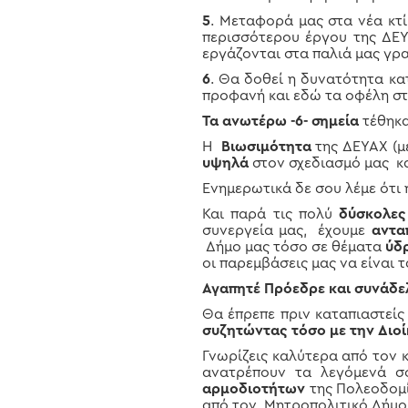
5
. Μεταφορά μας στα νέα κτ
περισσότερου έργου της ΔΕΥ
εργάζονται στα παλιά μας γρ
6
. Θα δοθεί η δυνατότητα κ
προφανή και εδώ τα οφέλη στ
Τα ανωτέρω -6- σημεία
τέθηκα
Η
Βιωσιμότητα
της ΔΕΥΑΧ (μ
υψηλά
στον σχεδιασμό μας κ
Ενημερωτικά δε σου λέμε ότ
Και παρά τις πολύ
δύσκολες
συνεργεία μας, έχουμε
αντα
Δήμο μας τόσο σε θέματα
ύδ
οι παρεμβάσεις μας να είναι τ
Αγαπητέ Πρόεδρε και συνάδε
Θα έπρεπε πριν καταπιαστείς
συζητώντας τόσο με την Διοί
Γνωρίζεις καλύτερα από τον κ
ανατρέπουν τα λεγόμενά σο
αρμοδιοτήτων
της Πολεοδομί
από τον Μητροπολιτικό Δήμο 