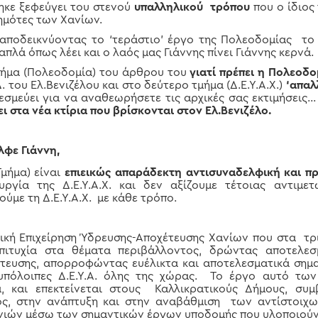
ηκε ξεφεύγει του στενού
υπαλληλικού τρόπου
που ο ίδιος
ημότες των Χανίων.
ποδεικνύοντας το ‘τεράστιο’ έργο της Πολεοδομίας το 
απλά όπως λέει και ο λαός μας Γιάννης πίνει Γιάννης κερνά.
μήμα (Πολεοδομία) του άρθρου του
γιατί πρέπει η Πολεοδο
. του Ελ.Βενιζέλου και στο δεύτερο τμήμα (Δ.Ε.Υ.Α.Χ.)
‘απαλ
μεύει για να αναθεωρήσετε τις αρχικές σας εκτιμήσεις… κ.
ει στα νέα κτίρια που βρίσκονται στον Ελ.Βενιζέλο.
λφε Γιάννη,
μήμα) είναι
επιεικώς απαράδεκτη αντισυναδελφική και π
υργία της Δ.Ε.Υ.Α.Χ. και δεν αξίζουμε τέτοιας αντιμε
με τη Δ.Ε.Υ.Α.Χ. με κάθε τρόπο.
κή Επιχείρηση Ύδρευσης-Αποχέτευσης Χανίων που στα τρι
επιτυχία στα θέματα περιβάλλοντος, δρώντας αποτελε
τευσης, απορροφώντας ευέλικτα και αποτελεσματικά σημαν
υπόλοιπες Δ.Ε.Υ.Α. όλης της χώρας. Το έργο αυτό των Δ
ά, και επεκτείνεται στους Καλλικρατικούς Δήμους, συ
ος, στην ανάπτυξη και στην αναβάθμιση των αντίστοιχ
νιών μέσω των σημαντικών έργων υποδομής που υλοποιούν