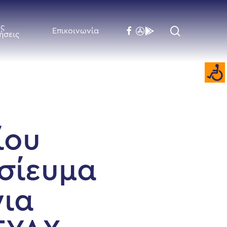
ές
search
facebook
flickr
behance
Επικοινωνία
ήσεις
ίου
σίευμα
για