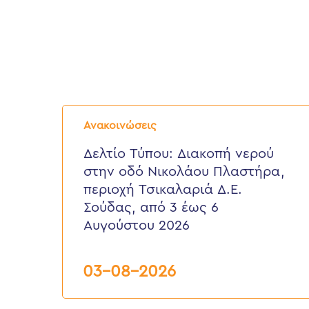
Δελτίο
Τύπου:
Ανακοινώσεις
Διακοπή
νερού
Δελτίο Τύπου: Διακοπή νερού
στην
στην οδό Νικολάου Πλαστήρα,
οδό
Νικολάου
περιοχή Τσικαλαριά Δ.Ε.
Πλαστήρα,
Σούδας, από 3 έως 6
περιοχή
Τσικαλαριά
Αυγούστου 2026
Δ.Ε.
Σούδας,
από
03-08-2026
3
έως
6