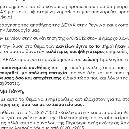
ίρια σημαίνει και εξοικονόμηση προσωπικού που θα μπορε
ΑΧ μια και η υφιστάμενη νομοθεσία μας απαγορεύει προσ
αφεία)
ατάργησης της αποθήκης της ΔΕΥΑΧ στην Ρεγγίνα και ενοπ
ην λειτουργία μας.
ν εκ νέου στην συνάντηση της 6/8/2012 στον Δήμαρχο Χανί
ε την λύση στο θέμα των
Δανείων έγινε το 1ο
Βήμα)
ήταν
,
αι οι όσο το δυνατόν
καλύτερες και φθηνότερες
υπηρεσίες 
ι η ΔΕΥΑΧ πρόσφατα προχώρησε και σε
μείωση
Τιμολογίου τη
 οικονομικά συνθήκες
και της πολύ μεγάλης απόστασης 
ποκριθεί με απόλυτη επιτυχία
σε ένα όλο και πιο απαιτ
ρευσης όσο και αποχέτευσης
ειδικά τώρα που και λόγω της 
αχύτατες.
λφε Γιάννη,
 με αυτό το θέμα να ενημερωθείς κατ ελάχιστον για τα στ
κηση της όσο και με το Σωματείο μας.
αθένα ότι ό Ν. 3852/2010 -Καλλικράτης- και στα άρθρα 94
υ για συγκέντρωση της Πολεοδομίας σε ενιαίο κτίρι
ας αλλά και του συνόλου της Περιφερειακής ενότητας Χανί
στους λοιπούς Δήμους από 01/01/2013.