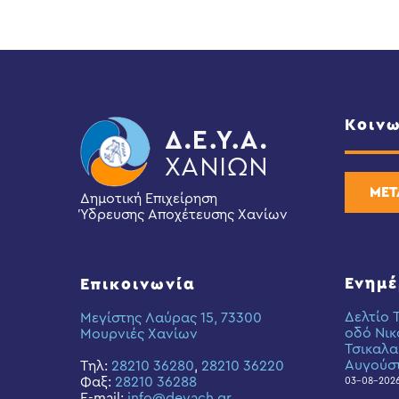
Αυγούστου
2026
Κοινω
ΜΕΤ
Δημοτική Επιχείρηση
Ύδρευσης Αποχέτευσης Χανίων
Ενημ
Επικοινωνία
Δελτίο 
Μεγίστης Λαύρας 15, 73300
οδό Νικ
Μουρνιές Χανίων
Τσικαλα
Αυγούσ
Τηλ:
28210 36280
,
28210 36220
Φαξ:
28210 36288
03-08-202
E-mail:
info@deyach.gr