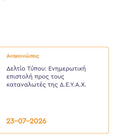
ελτίο
ύπου:
Ανακοινώσεις
νημερωτική
πιστολή
Δελτίο Τύπου: Eνημερωτική
ρος
επιστολή προς τους
ους
αταναλωτές
καταναλωτές της Δ.Ε.Υ.Α.Χ.
ης
.Ε.Υ.Α.Χ.
23-07-2026