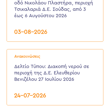
οδό Νικολάου Πλαστήρα, περιοχή
οδό
Νικολάου
Τσικαλαριά Δ.Ε. Σούδας, από 3
Πλαστήρα,
έως 6 Αυγούστου 2026
περιοχή
Τσικαλαριά
Δ.Ε.
Σούδας,
03-08-2026
από
3
έως
6
Δελτίο
Αυγούστου
Τύπου:
2026
Ανακοινώσεις
Διακοπή
νερού
Δελτίο Τύπου: Διακοπή νερού σε
σε
περιοχή της Δ.Ε. Ελευθερίου
περιοχή
της
Βενιζέλου 27 Ιουλίου 2026
Δ.Ε.
Ελευθερίου
Βενιζέλου
24-07-2026
27
Ιουλίου
2026