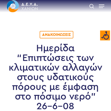
Skip
Menu
to
search
main
Close
content
Menu
ΑΝΑΚΟΙΝΏΣΕΙΣ
Hμερίδα
“Επιπτώσεις των
κλιματικών αλλαγών
στους υδατικούς
πόρους με έμφαση
στο πόσιμο νερό”
26-6-08