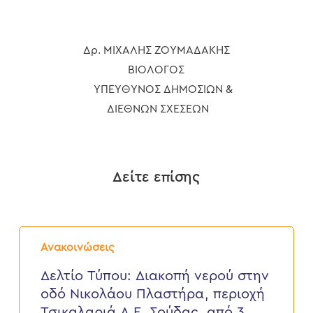
Δρ. ΜΙΧΑΛΗΣ ΖΟΥΜΑΔΑΚΗΣ
ΒΙΟΛΟΓΟΣ
ΥΠΕΥΘΥΝΟΣ ΔΗΜΟΣΙΩΝ &
ΔΙΕΘΝΩΝ ΣΧΕΣΕΩΝ
Δείτε επίσης
Δελτίο
Τύπου:
Ανακοινώσεις
Διακοπή
νερού
Δελτίο Τύπου: Διακοπή νερού στην
στην
οδό Νικολάου Πλαστήρα, περιοχή
οδό
Νικολάου
Τσικαλαριά Δ.Ε. Σούδας, από 3