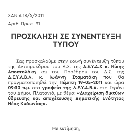
ΧΑΝΙΑ 18/5/2011
Αριθ. Πρωτ. 91
ΠΡΟΣΚΛΗΣΗ ΣΕ ΣΥΝΕΝΤΕΥΞΗ
ΤΥΠΟΥ
Σας προσκαλούμε στην κοινή συνέντευξη τύπου
της Αντιπροέδρου του Δ.Σ. της
Δ.Ε.Υ.Α.Χ
κ. Νίκης
Αποστολάκη
και του Προέδρου του Δ.Σ. της
Δ.Ε.Υ.Α.Β.Α. κ. Ιωάννη Σταματάκη
που θα
πραγματοποιηθεί την
Πέμπτη 19-05-2011
και ώρα
09:30 π.μ.
στα
γραφεία της Δ.Ε.Υ.Α.Β.Α.
στο Γεράνι
του Δήμου Πλατανιά
,
με θέμα:
«Διαχείριση δικτύων
ύδρευσης και αποχέτευσης Δημοτικής Ενότητας
Νέας Κυδωνίας».
Με εκτίμηση,