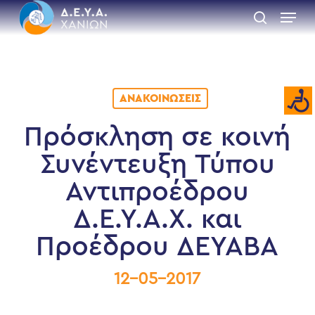
Skip
Menu
to
search
main
Close
content
Menu
ΑΝΑΚΟΙΝΏΣΕΙΣ
Πρόσκληση σε κοινή
Συνέντευξη Τύπου
Αντιπροέδρου
Δ.Ε.Υ.Α.Χ. και
Προέδρου ΔΕΥΑΒΑ
12-05-2017