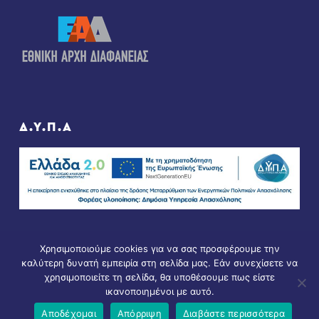
Δ.Υ.Π.Α
Χρησιμοποιούμε cookies για να σας προσφέρουμε την
καλύτερη δυνατή εμπειρία στη σελίδα μας. Εάν συνεχίσετε να
χρησιμοποιείτε τη σελίδα, θα υποθέσουμε πως είστε
ικανοποιημένοι με αυτό.
© Copyright 2021 - All Rights Reserved. D & D by
ArTECH
Αποδέχομαι
Απόρριψη
Διαβάστε περισσότερα