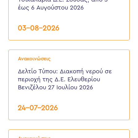
Πλαστήρα,
έως 6 Αυγούστου 2026
περιοχή
Τσικαλαριά
Δ.Ε.
Σούδας,
03-08-2026
από
3
έως
6
Δελτίο
Αυγούστου
Τύπου:
2026
Ανακοινώσεις
Διακοπή
νερού
Δελτίο Τύπου: Διακοπή νερού σε
σε
περιοχή της Δ.Ε. Ελευθερίου
περιοχή
της
Βενιζέλου 27 Ιουλίου 2026
Δ.Ε.
Ελευθερίου
Βενιζέλου
24-07-2026
27
Ιουλίου
2026
Δελτίο
Τύπου: