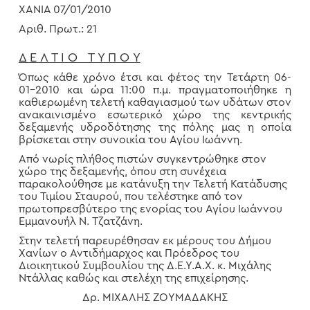
ΧΑΝΙΑ 07/01/2010
Αριθ. Πρωτ.: 21
Δ Ε Λ Τ Ι Ο Τ Υ Π Ο Υ
Όπως κάθε χρόνο έτσι και φέτος την Τετάρτη 06-
01-2010 και ώρα 11:00 π.μ. πραγματοποιήθηκε η
καθιερωμένη τελετή καθαγιασμού των υδάτων στον
ανακαινισμένο εσωτερικό χώρο της κεντρικής
δεξαμενής υδροδότησης της πόλης μας η οποία
βρίσκεται στην συνοικία του Αγίου Ιωάννη.
Από νωρίς πλήθος πιστών συγκεντρώθηκε στον
χώρο της δεξαμενής, όπου στη συνέχεια
παρακολούθησε με κατάνυξη την Τελετή Κατάδυσης
του Τιμίου Σταυρού, που τελέστηκε από τον
πρωτοπρεσβύτερο της ενορίας του Αγίου Ιωάννου
Εμμανουήλ Ν. Τζατζάνη.
Στην τελετή παρευρέθησαν εκ μέρους του Δήμου
Χανίων ο Αντιδήμαρχος και Πρόεδρος του
Διοικητικού Συμβουλίου της Δ.Ε.Υ.Α.Χ. κ. Μιχάλης
Ντάλλας καθώς και στελέχη της επιχείρησης.
Δρ. ΜΙΧΑΛΗΣ ΖΟΥΜΑΔΑΚΗΣ