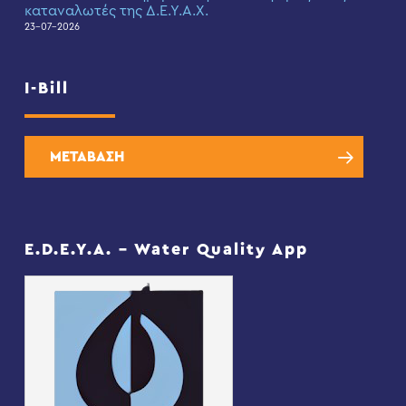
καταναλωτές της Δ.Ε.Υ.Α.Χ.
23-07-2026
I-Bill
ΜΕΤΑΒΑΣΗ
E.D.E.Y.A. – Water Quality App