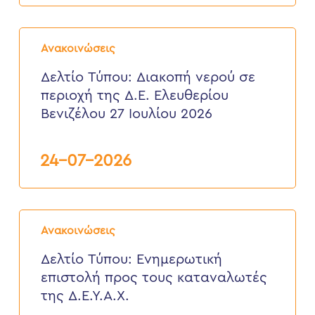
έως
6
Δελτίο
Αυγούστου
Τύπου:
2026
Ανακοινώσεις
Διακοπή
νερού
Δελτίο Τύπου: Διακοπή νερού σε
σε
περιοχή της Δ.Ε. Ελευθερίου
περιοχή
της
Βενιζέλου 27 Ιουλίου 2026
Δ.Ε.
Ελευθερίου
Βενιζέλου
24-07-2026
27
Ιουλίου
2026
Δελτίο
Τύπου:
Ανακοινώσεις
Eνημερωτική
επιστολή
Δελτίο Τύπου: Eνημερωτική
προς
επιστολή προς τους καταναλωτές
τους
καταναλωτές
της Δ.Ε.Υ.Α.Χ.
της