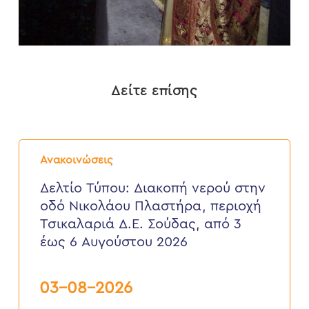
Δείτε επίσης
Δελτίο
Τύπου:
Ανακοινώσεις
Διακοπή
νερού
Δελτίο Τύπου: Διακοπή νερού στην
στην
οδό Νικολάου Πλαστήρα, περιοχή
οδό
Νικολάου
Τσικαλαριά Δ.Ε. Σούδας, από 3
Πλαστήρα,
έως 6 Αυγούστου 2026
περιοχή
Τσικαλαριά
Δ.Ε.
Σούδας,
03-08-2026
από
3