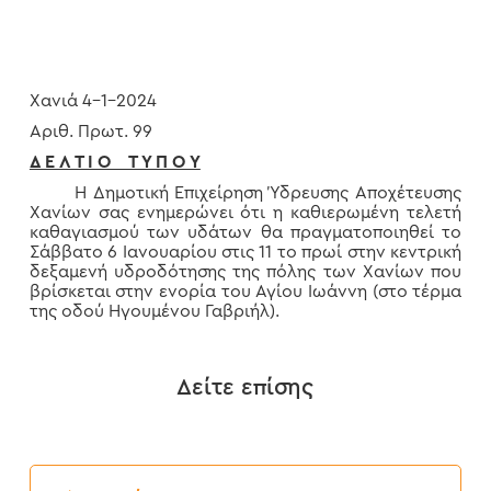
Χανιά 4-1-2024
Αριθ. Πρωτ. 99
Δ Ε Λ Τ Ι Ο Τ Υ Π Ο Υ
Η Δημοτική Επιχείρηση Ύδρευσης Αποχέτευσης
Χανίων σας ενημερώνει ότι η καθιερωμένη τελετή
καθαγιασμού των υδάτων θα πραγματοποιηθεί το
Σάββατο 6 Ιανουαρίου στις 11 το πρωί στην κεντρική
δεξαμενή υδροδότησης της πόλης των Χανίων που
βρίσκεται στην ενορία του Αγίου Ιωάννη (στο τέρμα
της οδού Ηγουμένου Γαβριήλ).
Δείτε επίσης
Δελτίο