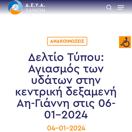
Skip
Menu
to
search
main
Close
content
Menu
ΑΝΑΚΟΙΝΏΣΕΙΣ
Δελτίο Τύπου:
Αγιασμός των
υδάτων στην
κεντρική δεξαμενή
Αη-Γιάννη στις 06-
01-2024
04-01-2024