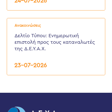
24-07-2026
27
Ιουλίου
2026
Δελτίο
Τύπου:
Ανακοινώσεις
Eνημερωτική
επιστολή
Δελτίο Τύπου: Eνημερωτική
προς
επιστολή προς τους καταναλωτές
τους
καταναλωτές
της Δ.Ε.Υ.Α.Χ.
της
Δ.Ε.Υ.Α.Χ.
23-07-2026