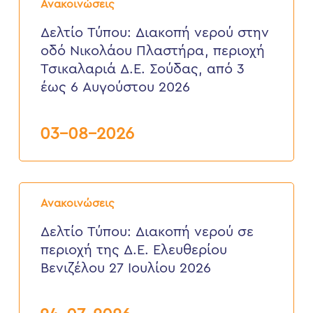
Τύπου:
Ανακοινώσεις
Διακοπή
νερού
Δελτίο Τύπου: Διακοπή νερού στην
στην
οδό Νικολάου Πλαστήρα, περιοχή
οδό
Νικολάου
Τσικαλαριά Δ.Ε. Σούδας, από 3
Πλαστήρα,
έως 6 Αυγούστου 2026
περιοχή
Τσικαλαριά
Δ.Ε.
Σούδας,
03-08-2026
από
3
έως
6
Δελτίο
Αυγούστου
Τύπου:
2026
Ανακοινώσεις
Διακοπή
νερού
Δελτίο Τύπου: Διακοπή νερού σε
σε
περιοχή της Δ.Ε. Ελευθερίου
περιοχή
της
Βενιζέλου 27 Ιουλίου 2026
Δ.Ε.
Ελευθερίου
Βενιζέλου