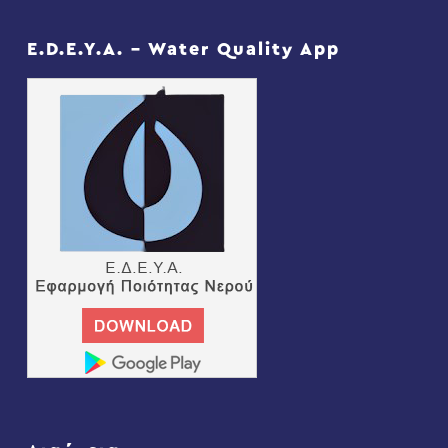
E.D.E.Y.A. – Water Quality App