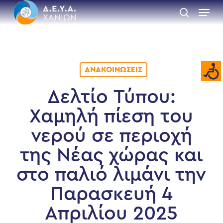
Skip
Menu
to
search
main
Close
content
Menu
ΑΝΑΚΟΙΝΏΣΕΙΣ
Δελτίο Τύπου:
Χαμηλή πίεση του
νερού σε περιοχή
της Νέας χώρας και
στο παλιό λιμάνι την
Παρασκευή 4
Απριλίου 2025