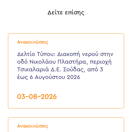
Δείτε επίσης
Δελτίο
Τύπου:
Ανακοινώσεις
Διακοπή
νερού
Δελτίο Τύπου: Διακοπή νερού στην
στην
οδό Νικολάου Πλαστήρα, περιοχή
οδό
Νικολάου
Τσικαλαριά Δ.Ε. Σούδας, από 3
Πλαστήρα,
έως 6 Αυγούστου 2026
περιοχή
Τσικαλαριά
Δ.Ε.
Σούδας,
03-08-2026
από
3
έως
6
Δελτίο
Αυγούστου
Τύπου:
2026
Ανακοινώσεις
Διακοπή