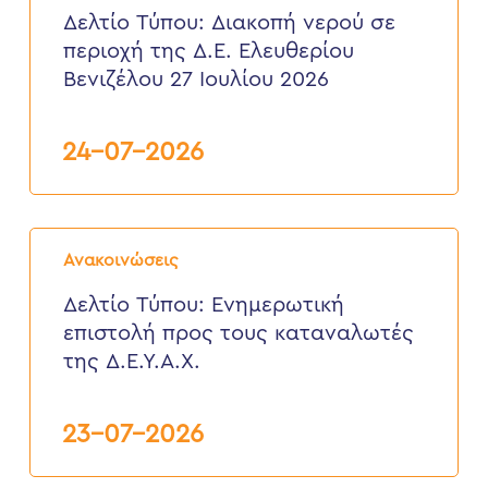
νερού
Δελτίο Τύπου: Διακοπή νερού σε
σε
περιοχή της Δ.Ε. Ελευθερίου
περιοχή
της
Βενιζέλου 27 Ιουλίου 2026
Δ.Ε.
Ελευθερίου
Βενιζέλου
24-07-2026
27
Ιουλίου
2026
Δελτίο
Τύπου:
Ανακοινώσεις
Eνημερωτική
επιστολή
Δελτίο Τύπου: Eνημερωτική
προς
επιστολή προς τους καταναλωτές
τους
καταναλωτές
της Δ.Ε.Υ.Α.Χ.
της
Δ.Ε.Υ.Α.Χ.
23-07-2026