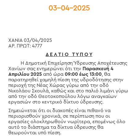
03-04-2025
ΧΑΝΙΑ 03/04/2025
ΑΡ. ΠΡΩΤ: 4777
Δ Ε Λ Τ Ι Ο Τ Υ Π Ο Υ
Η Δημοτική Επιχείρηση Ύδρευσης Αποχέτευσης
Χανίων σας ενημερώνει ότι την
Παρασκευή 4
Απριλίου 2025
από ώρα
09:00 έως 13:00
, θα
παρατηρηθεί χαμηλή πίεση της υδροδότησης στην
περιοχή της Νέας Χώρας γύρω από την οδό
Νικολάου Σκουλά, καθώς και στο παλιό λιμάνι γύρω
από την οδό Θεοτοκοπούλου λόγω αναγκαίων
εργασιών στο κεντρικό δίκτυο ύδρευσης.
Σημειώνεται ότι οι διακοπές είναι πιθανό να
περιορισθούν χρονικά, σε περίπτωση που οι
εργασίες ολοκληρωθούν νωρίτερα, επομένως όλο
αυτό το διάστημα τα δίκτυα ύδρευσης θα
θεωρούνται υπό πίεση.