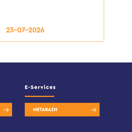
.Ε.Υ.Α.Χ.
23-07-2026
E-Services
ΜΕΤΑΒΑΣΗ