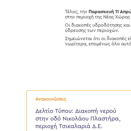
Τέλος, την
Παρασκευή 11 Απρι
στην περιοχή της Νέας Χώρας
Οι διακοπές υδροδότησης και
ύδρευσης των περιοχών.
Σημειώνεται ότι οι διακοπές 
νωρίτερα, επομένως όλο αυτό
Δελτίο
Τύπου:
Ανακοινώσεις
Διακοπή
νερού
Δελτίο Τύπου: Διακοπή νερού
στην
στην οδό Νικολάου Πλαστήρα,
οδό
Νικολάου
περιοχή Τσικαλαριά Δ.Ε.
Πλαστήρα,