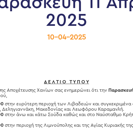
αρασκευή 11 Απ
2025
10-04-2025
Δ Ε Λ Τ Ι Ο Τ Υ Π Ο Υ
σης Αποχέτευσης Χανίων σας ενημερώνει ότι την
Παρασκευή
ού,
00
στην ευρύτερη περιοχή των Λιβαδειών και συγκεκριμένα 
, Δεληγιαννάκη, Μακεδονίας και Λεωφόρου Καραμανλή.
00
στην άνω και κάτω Σούδα καθώς και στο Ναύσταθμο Κρήτ
00
στην περιοχή της Λιμνούπολης και της Αγίας Κυριακής τη