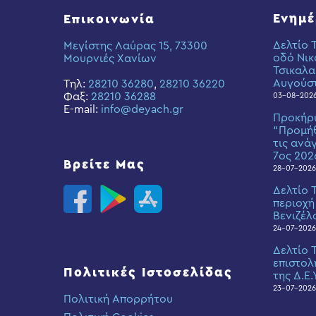
Ενημ
Επικοινωνία
Δελτίο 
Μεγίστης Λαύρας 15, 73300
οδό Νικ
Μουρνιές Χανίων
Τσικαλα
Αυγούσ
Τηλ:
28210 36280
,
28210 36220
Φαξ:
28210 36288
03-08-202
E-mail:
info@deyach.gr
Προκήρ
“Προμήθ
τις ανά
7ος 202
Βρείτε Μας
28-07-2026
Δελτίο 
περιοχή
Βενιζέλ
24-07-2026
Δελτίο 
επιστολ
Πολιτικές Ιστοσελίδας
της Δ.Ε.
23-07-2026
Πολιτική Απορρήτου