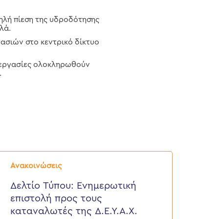
ηλή πίεση της υδροδότησης
λά.
ασιών στο κεντρικό δίκτυο
ι εργασίες ολοκληρωθούν
.
ελτίο
ύπου:
Ανακοινώσεις
νημερωτική
πιστολή
Δελτίο Τύπου: Eνημερωτική
ρος
επιστολή προς τους
ους
αταναλωτές
καταναλωτές της Δ.Ε.Υ.Α.Χ.
ης