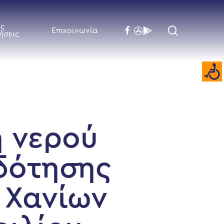
ές
search
facebook
flickr
behance
Επικοινωνία
ήσεις
ή νερού
δότησης
 Χανίων