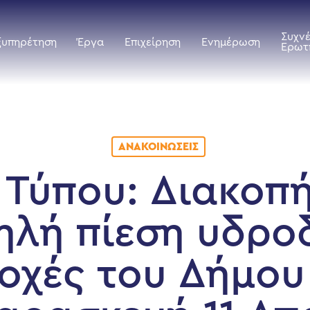
Συχν
ξυπηρέτηση
Έργα
Επιχείρηση
Ενημέρωση
Ερωτ
ΑΝΑΚΟΙΝΏΣΕΙΣ
 Τύπου: Διακοπ
μηλή πίεση υδρο
ιοχές του Δήμου