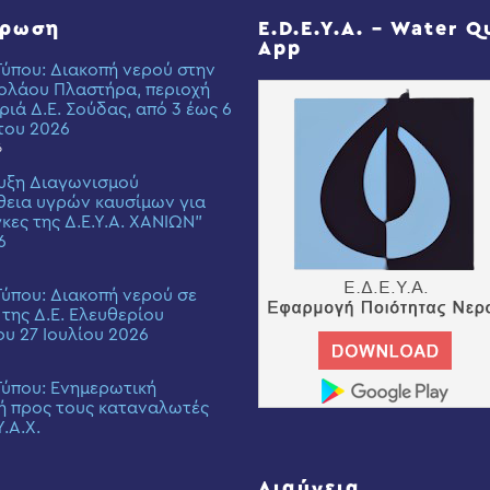
έρωση
E.D.E.Y.A. – Water Q
App
Τύπου: Διακοπή νερού στην
ολάου Πλαστήρα, περιοχή
ριά Δ.Ε. Σούδας, από 3 έως 6
του 2026
6
υξη Διαγωνισμού
εια υγρών καυσίμων για
γκες της Δ.Ε.Υ.Α. ΧΑΝΙΩΝ”
6
Τύπου: Διακοπή νερού σε
 της Δ.Ε. Ελευθερίου
ου 27 Ιουλίου 2026
Τύπου: Eνημερωτική
ή προς τους καταναλωτές
Υ.Α.Χ.
Διαύγεια