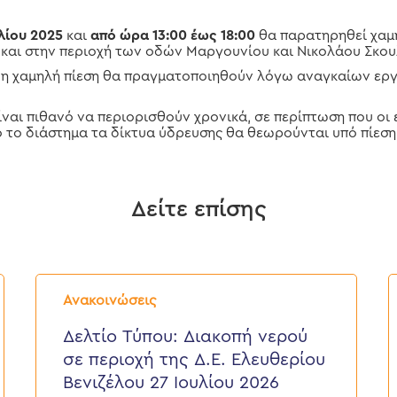
λίου 2025
και
από ώρα 13:00 έως 18:00
θα παρατηρηθεί χαμ
 και στην περιοχή των οδών Μαργουνίου και Νικολάου Σκου
 η χαμηλή πίεση θα πραγματοποιηθούν λόγω αναγκαίων εργ
είναι πιθανό να περιορισθούν χρονικά, σε περίπτωση που ο
 το διάστημα τα δίκτυα ύδρευσης θα θεωρούνται υπό πίεση
Δείτε επίσης
Δελτίο
Δ
Τύπου:
Τ
Ανακοινώσεις
Διακοπή
E
νερού
ε
Δελτίο Τύπου: Διακοπή νερού
σε
π
σε περιοχή της Δ.Ε. Ελευθερίου
περιοχή
τ
της
κ
Βενιζέλου 27 Ιουλίου 2026
Δ.Ε.
τ