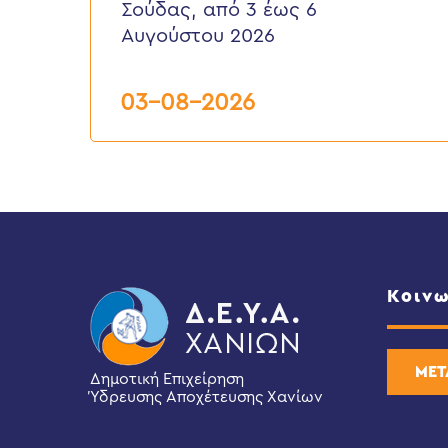
Σούδας, από 3 έως 6
περιοχή
Τσικαλαριά
Αυγούστου 2026
Δ.Ε.
Σούδας,
από
03-08-2026
3
έως
6
Αυγούστου
2026
Κοινω
ΜΕΤ
Δημοτική Επιχείρηση
Ύδρευσης Αποχέτευσης Χανίων