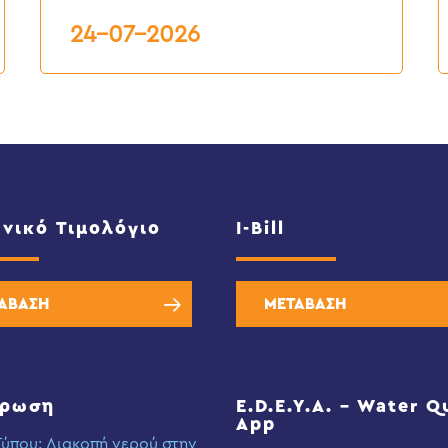
2026
24-07-2026
νικό Τιμολόγιο
I-Bill
ΑΒΑΣΗ
ΜΕΤΑΒΑΣΗ
έρωση
E.D.E.Y.A. – Water Q
App
Τύπου: Διακοπή νερού στην