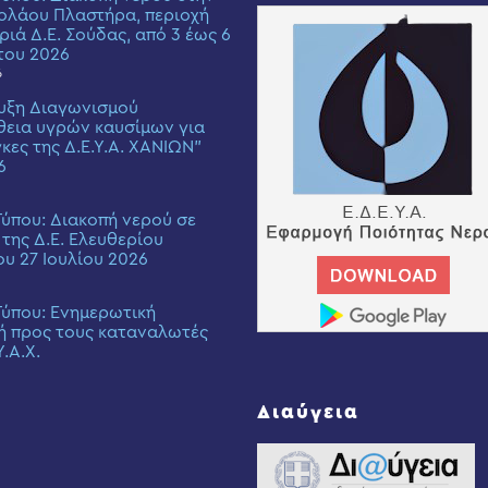
ολάου Πλαστήρα, περιοχή
ριά Δ.Ε. Σούδας, από 3 έως 6
του 2026
6
υξη Διαγωνισμού
εια υγρών καυσίμων για
γκες της Δ.Ε.Υ.Α. ΧΑΝΙΩΝ”
6
Τύπου: Διακοπή νερού σε
 της Δ.Ε. Ελευθερίου
ου 27 Ιουλίου 2026
Τύπου: Eνημερωτική
ή προς τους καταναλωτές
Υ.Α.Χ.
Διαύγεια