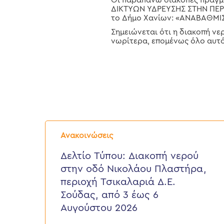
Οι παραπάνω διακοπές πραγμα
ΔΙΚΤΥΩΝ ΥΔΡΕΥΣΗΣ ΣΤΗΝ ΠΕΡΙ
το Δήμο Χανίων: «ΑΝΑΒΑΘΜ
Σημειώνεται ότι η διακοπή νε
νωρίτερα, επομένως όλο αυτό
Δελτίο
Τύπου:
Ανακοινώσεις
Διακοπή
νερού
Δελτίο Τύπου: Διακοπή νερού
στην
στην οδό Νικολάου Πλαστήρα,
οδό
Νικολάου
περιοχή Τσικαλαριά Δ.Ε.
Πλαστήρα,
Σούδας, από 3 έως 6
περιοχή
Τσικαλαριά
Αυγούστου 2026
Δ.Ε.
Σούδας,