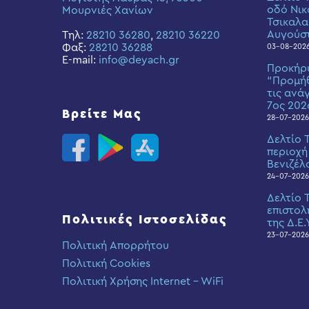
οδό Νικ
Μουρνιές Χανίων
Τσικαλα
Αυγούσ
Τηλ:
28210 36280
,
28210 36220
Φαξ:
28210 36288
03-08-202
E-mail:
info@deyach.gr
Προκήρ
“Προμήθ
τις ανά
7ος 202
Βρείτε Μας
28-07-2026
Δελτίο 
περιοχή
Βενιζέλ
24-07-2026
Δελτίο 
επιστολ
Πολιτικές Ιστοσελίδας
της Δ.Ε.
23-07-2026
Πολιτική Απορρήτου
Πολιτική Cookies
Πολιτική Χρήσης Internet – WiFi