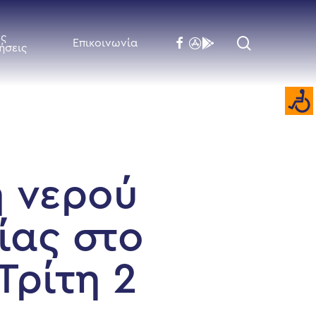
ές
search
facebook
flickr
behance
Επικοινωνία
ήσεις
ή νερού
ίας στο
Τρίτη 2