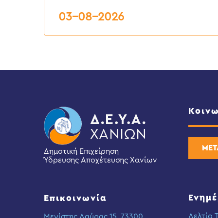
από
03-08-2026
3
έως
6
Αυγούστου
2026
Κοινω
ΜΕΤ
Δημοτική Επιχείρηση
Ύδρευσης Αποχέτευσης Χανίων
Ενημ
Επικοινωνία
Δελτίο 
Μεγίστης Λαύρας 15, 73300