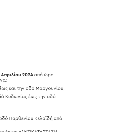
 Απριλίου 2024
από ώρα
να:
 έως και την οδό Μαργουνίου,
δό Κυδωνίας έως την οδό
 οδό Παρθενίου Κελαϊδή από