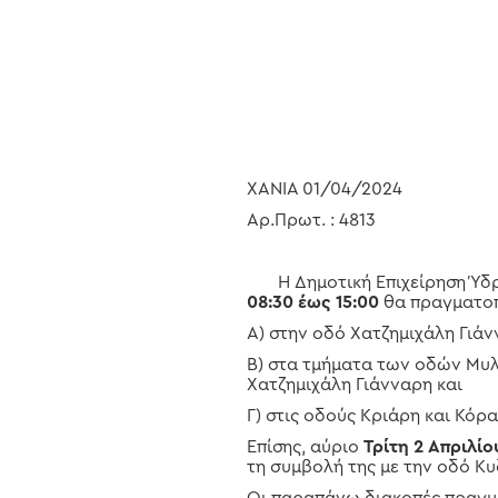
Hit enter to search or ESC to close
ΧΑΝΙΑ 01/04/2024
Αρ.Πρωτ. : 4813
Η Δημοτική Επιχείρηση Ύδρε
08:30 έως 15:00
θα πραγματοπο
Α) στην οδό Χατζημιχάλη Γιάν
Β) στα τμήματα των οδών Μυλ
Χατζημιχάλη Γιάνναρη και
Γ) στις οδούς Κριάρη και Κόρα
Επίσης, αύριο
Τρίτη 2 Απριλί
τη συμβολή της με την οδό Κ