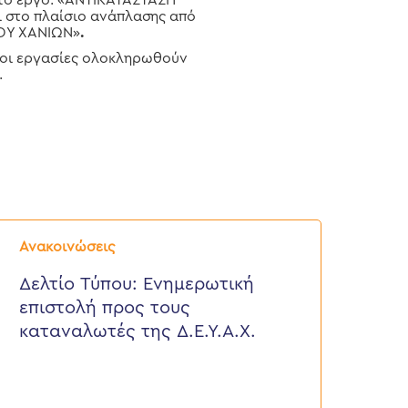
 το έργο: «ΑΝΤΙΚΑΤΑΣΤΑΣΗ
 στο πλαίσιο ανάπλασης από
ΟΥ ΧΑΝΙΩΝ»
.
υ οι εργασίες ολοκληρωθούν
.
ελτίο
ύπου:
Ανακοινώσεις
νημερωτική
πιστολή
Δελτίο Τύπου: Eνημερωτική
ρος
επιστολή προς τους
ους
αταναλωτές
καταναλωτές της Δ.Ε.Υ.Α.Χ.
ης
.Ε.Υ.Α.Χ.