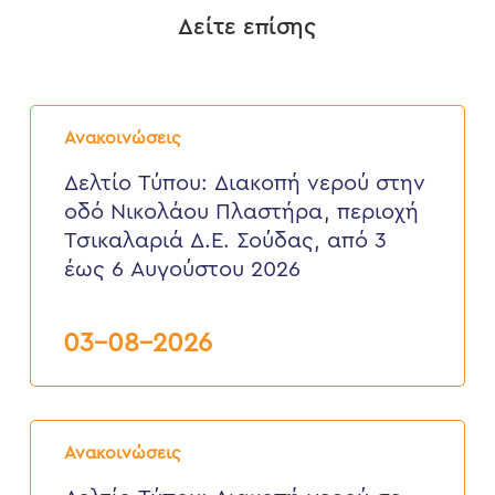
Δείτε επίσης
Δελτίο
Τύπου:
Ανακοινώσεις
Διακοπή
νερού
Δελτίο Τύπου: Διακοπή νερού στην
στην
οδό Νικολάου Πλαστήρα, περιοχή
οδό
Νικολάου
Τσικαλαριά Δ.Ε. Σούδας, από 3
Πλαστήρα,
έως 6 Αυγούστου 2026
περιοχή
Τσικαλαριά
Δ.Ε.
Σούδας,
03-08-2026
από
3
έως
6
Δελτίο
Αυγούστου
Τύπου:
2026
Ανακοινώσεις
Διακοπή
νερού