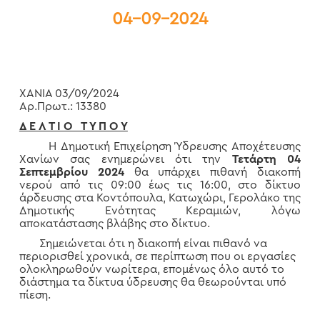
04-09-2024
ΧΑΝΙΑ 03/09/2024
Αρ.Πρωτ.: 13380
Δ Ε Λ Τ Ι Ο Τ Υ Π Ο Υ
Η Δημοτική Επιχείρηση Ύδρευσης Αποχέτευσης
Χανίων σας ενημερώνει ότι την
Τετάρτη 04
Σεπτεμβρίου 2024
θα υπάρχει πιθανή διακοπή
νερού από τις 09:00 έως τις 16:00, στο δίκτυο
άρδευσης στα Κοντόπουλα, Κατωχώρι, Γερολάκο της
Δημοτικής Ενότητας Κεραμιών, λόγω
αποκατάστασης βλάβης στο δίκτυο.
Σημειώνεται ότι η διακοπή είναι πιθανό να
περιορισθεί χρονικά, σε περίπτωση που οι εργασίες
ολοκληρωθούν νωρίτερα, επομένως όλο αυτό το
διάστημα τα δίκτυα ύδρευσης θα θεωρούνται υπό
πίεση.