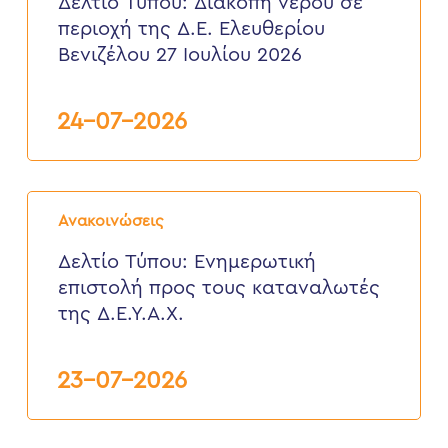
Δελτίο Τύπου: Διακοπή νερού σε
σε
περιοχή της Δ.Ε. Ελευθερίου
περιοχή
της
Βενιζέλου 27 Ιουλίου 2026
Δ.Ε.
Ελευθερίου
Βενιζέλου
24-07-2026
27
Ιουλίου
2026
Δελτίο
Τύπου:
Ανακοινώσεις
Eνημερωτική
επιστολή
Δελτίο Τύπου: Eνημερωτική
προς
επιστολή προς τους καταναλωτές
τους
καταναλωτές
της Δ.Ε.Υ.Α.Χ.
της
Δ.Ε.Υ.Α.Χ.
23-07-2026