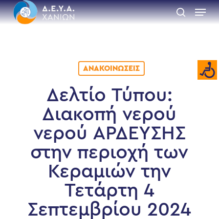
Skip
Menu
to
search
main
Close
content
Menu
ΑΝΑΚΟΙΝΏΣΕΙΣ
Δελτίο Τύπου:
Διακοπή νερού
νερού ΑΡΔΕΥΣΗΣ
στην περιοχή των
Κεραμιών την
Τετάρτη 4
Σεπτεμβρίου 2024