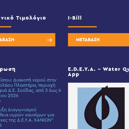
νικό Τιμολόγιο
I-Bill
ΑΒΑΣΗ
ΜΕΤΑΒΑΣΗ
έρωση
E.D.E.Y.A. – Water Q
App
Τύπου: Διακοπή νερού στην
ολάου Πλαστήρα, περιοχή
ριά Δ.Ε. Σούδας, από 3 έως 6
του 2026
6
υξη Διαγωνισμού
εια υγρών καυσίμων για
γκες της Δ.Ε.Υ.Α. ΧΑΝΙΩΝ”
6