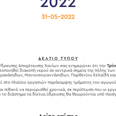
2022
31-05-2022
Δ Ε Λ Τ Ι Ο Τ Υ Π Ο Υ
ευσης Αποχέτευσης Χανίων σας ενημερώνει ότι την
Τρίτ
τοποιηθεί διακοπή νερού σε κεντρικά σημεία της πόλης των
βρακάκηδων, Μανουσογιαννάκηδων, Παρθενίου Κελαϊδή και 
ί στο πλαίσιο εργασιών παράκαμψης τμήματος του αγωγού 
ναι πιθανό να περιορισθεί χρονικά, σε περίπτωση που οι ε
 το διάστημα τα δίκτυα ύδρευσης θα θεωρούνται υπό πίεση