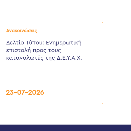
ελτίο
ύπου:
Ανακοινώσεις
νημερωτική
πιστολή
Δελτίο Τύπου: Eνημερωτική
ρος
επιστολή προς τους
ους
αταναλωτές
καταναλωτές της Δ.Ε.Υ.Α.Χ.
ης
.Ε.Υ.Α.Χ.
23-07-2026