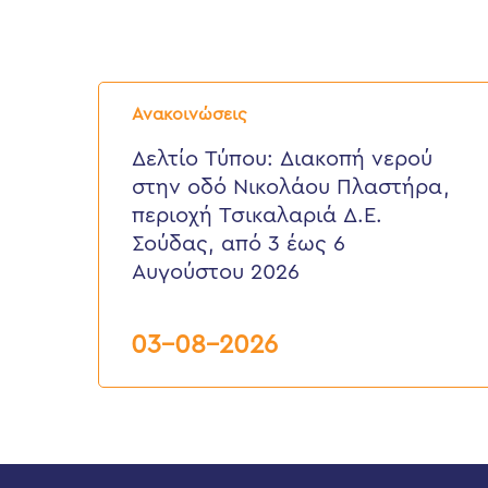
Δελτίο
Τύπου:
Ανακοινώσεις
Διακοπή
νερού
Δελτίο Τύπου: Διακοπή νερού
στην
στην οδό Νικολάου Πλαστήρα,
οδό
Νικολάου
περιοχή Τσικαλαριά Δ.Ε.
Πλαστήρα,
Σούδας, από 3 έως 6
περιοχή
Τσικαλαριά
Αυγούστου 2026
Δ.Ε.
Σούδας,
από
03-08-2026
3
έως
6
Αυγούστου
2026