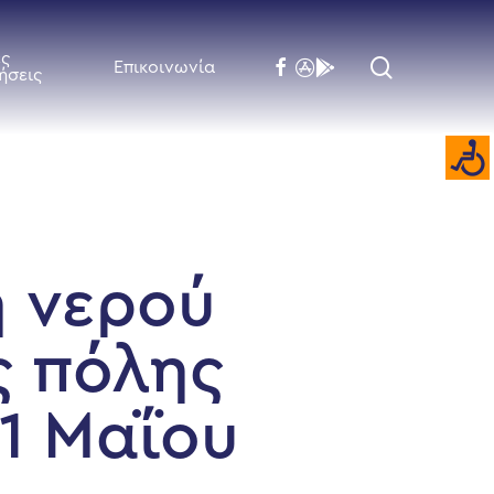
ές
search
facebook
flickr
behance
Επικοινωνία
ήσεις
ή νερού
ς πόλης
31 Μαΐου