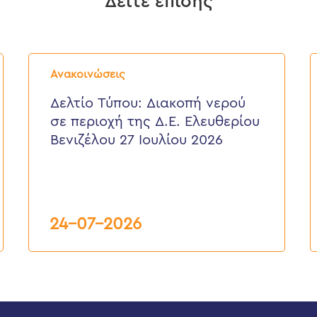
Δείτε επίσης
Δελτίο
Δ
Τύπου:
Τ
Ανακοινώσεις
Διακοπή
E
νερού
ε
Δελτίο Τύπου: Διακοπή νερού
σε
π
σε περιοχή της Δ.Ε. Ελευθερίου
περιοχή
τ
της
κ
Βενιζέλου 27 Ιουλίου 2026
Δ.Ε.
τ
Ελευθερίου
Δ
Βενιζέλου
27
Ιουλίου
2026
24-07-2026