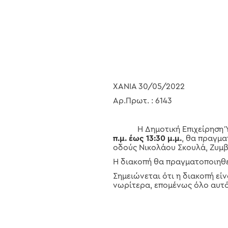
Hit enter to search or ESC to close
ΧΑΝΙΑ 30/05/2022
Αρ.Πρωτ. : 6143
Η Δημοτική Επιχείρηση Ύδρ
π.μ. έως 13:30 μ.μ.
, θα πραγμα
οδούς Νικολάου Σκουλά, Ζυμ
Η διακοπή θα πραγματοποιηθε
Σημειώνεται ότι η διακοπή εί
νωρίτερα, επομένως όλο αυτό