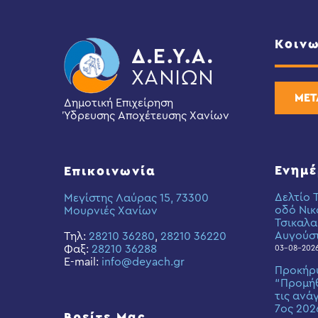
Κοινω
ΜΕΤ
Δημοτική Επιχείρηση
Ύδρευσης Αποχέτευσης Χανίων
Ενημ
Επικοινωνία
Δελτίο 
Μεγίστης Λαύρας 15, 73300
οδό Νικ
Μουρνιές Χανίων
Τσικαλα
Αυγούσ
Τηλ:
28210 36280
,
28210 36220
Φαξ:
28210 36288
03-08-202
E-mail:
info@deyach.gr
Προκήρ
“Προμήθ
τις ανά
7ος 202
Βρείτε Μας