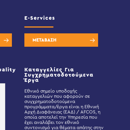
E-Services
ΜΕΤΑΒΑΣΗ
uality
Καταγγελίες Για
Συγχρηματοδοτούμενα
Έργα
Εθνικό σημείο υποδοχής
καταγγελιών που αφορούν σε
συγχρηματοδοτούμενα
προγράμματα/έργα είναι η Εθνική
Αρχή Διαφάνειας (ΕΑΔ) / AFCOS, η
οποία αποτελεί την Υπηρεσία που
έχει αναλάβει τον εθνικό
συντονισμό για θέματα απάτης στην