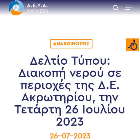
Skip
Menu
to
search
main
Close
content
Menu
ΑΝΑΚΟΙΝΏΣΕΙΣ
Δελτίο Τύπου:
Διακοπή νερού σε
περιοχές της Δ.Ε.
Ακρωτηρίου, την
Τετάρτη 26 Ιουλίου
2023
26-07-2023