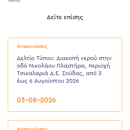
πίεση.
Δείτε επίσης
Δελτίο
Τύπου:
Ανακοινώσεις
Διακοπή
νερού
Δελτίο Τύπου: Διακοπή νερού στην
στην
οδό Νικολάου Πλαστήρα, περιοχή
οδό
Νικολάου
Τσικαλαριά Δ.Ε. Σούδας, από 3
Πλαστήρα,
έως 6 Αυγούστου 2026
περιοχή
Τσικαλαριά
Δ.Ε.
Σούδας,
03-08-2026
από
3
έως
6
Δελτίο
Αυγούστου
Τύπου:
2026
Ανακοινώσεις