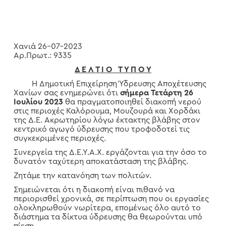
Χανιά 26-07-2023
Αρ.Πρωτ.: 9335
Δ Ε Λ Τ Ι Ο Τ Υ Π Ο Υ
Η Δημοτική Επιχείρηση Ύδρευσης Αποχέτευσης
Χανίων σας ενημερώνει ότι
σήμερα Τετάρτη 26
Ιουλίου 2023
θα πραγματοποιηθεί διακοπή νερού
στις περιοχές Καλόρουμα, Μουζουρά και Χορδάκι
της Δ.Ε. Ακρωτηρίου λόγω έκτακτης βλάβης στον
κεντρικό αγωγό ύδρευσης που τροφοδοτεί τις
συγκεκριμένες περιοχές.
Συνεργεία της Δ.Ε.Υ.Α.Χ. εργάζονται για την όσο το
δυνατόν ταχύτερη αποκατάσταση της βλάβης.
Ζητάμε την κατανόηση των πολιτών.
Σημειώνεται ότι η διακοπή είναι πιθανό να
περιορισθεί χρονικά, σε περίπτωση που οι εργασίες
ολοκληρωθούν νωρίτερα, επομένως όλο αυτό το
διάστημα τα δίκτυα ύδρευσης θα θεωρούνται υπό