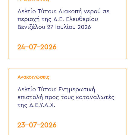
Διακοπή
νερού
Δελτίο Τύπου: Διακοπή νερού σε
σε
περιοχή της Δ.Ε. Ελευθερίου
περιοχή
της
Βενιζέλου 27 Ιουλίου 2026
Δ.Ε.
Ελευθερίου
Βενιζέλου
24-07-2026
27
Ιουλίου
2026
Δελτίο
Τύπου:
Ανακοινώσεις
Eνημερωτική
επιστολή
Δελτίο Τύπου: Eνημερωτική
προς
επιστολή προς τους καταναλωτές
τους
καταναλωτές
της Δ.Ε.Υ.Α.Χ.
της
Δ.Ε.Υ.Α.Χ.
23-07-2026