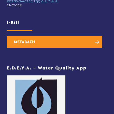
καταναλωτές της Δ.Ε.Υ.Α.Χ.
23-07-2026
I-Bill
ΜΕΤΑΒΑΣΗ
E.D.E.Y.A. – Water Quality App