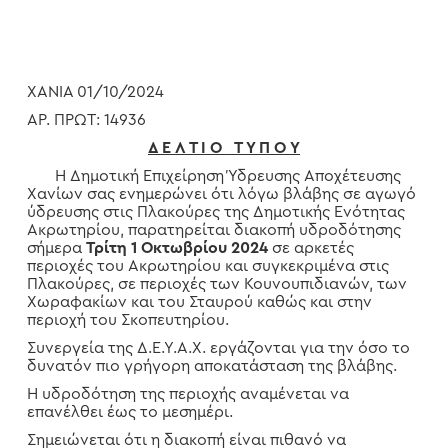
ΧΑΝΙΑ 01/10/2024
ΑΡ. ΠΡΩΤ: 14936
Δ Ε Λ Τ Ι Ο Τ Υ Π Ο Υ
Η Δημοτική Επιχείρηση Ύδρευσης Αποχέτευσης
Χανίων σας ενημερώνει ότι λόγω βλάβης σε αγωγό
ύδρευσης στις Πλακούρες της Δημοτικής Ενότητας
Ακρωτηρίου, παρατηρείται διακοπή υδροδότησης
σήμερα
Τρίτη 1 Οκτωβρίου 2024
σε αρκετές
περιοχές του Ακρωτηρίου και συγκεκριμένα στις
Πλακούρες, σε περιοχές των Κουνουπιδιανών, των
Χωραφακίων και του Σταυρού καθώς και στην
περιοχή του Σκοπευτηρίου.
Συνεργεία της Δ.Ε.Υ.Α.Χ. εργάζονται για την όσο το
δυνατόν πιο γρήγορη αποκατάσταση της βλάβης.
Η υδροδότηση της περιοχής αναμένεται να
επανέλθει έως το μεσημέρι.
Σημειώνεται ότι η διακοπή είναι πιθανό να