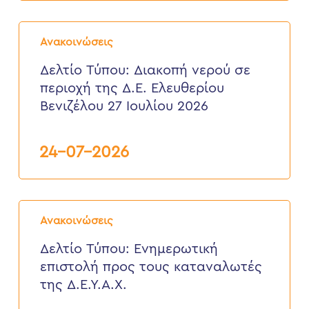
έως
6
Δελτίο
Αυγούστου
Τύπου:
2026
Ανακοινώσεις
Διακοπή
νερού
Δελτίο Τύπου: Διακοπή νερού σε
σε
περιοχή της Δ.Ε. Ελευθερίου
περιοχή
της
Βενιζέλου 27 Ιουλίου 2026
Δ.Ε.
Ελευθερίου
Βενιζέλου
24-07-2026
27
Ιουλίου
2026
Δελτίο
Τύπου:
Ανακοινώσεις
Eνημερωτική
επιστολή
Δελτίο Τύπου: Eνημερωτική
προς
επιστολή προς τους καταναλωτές
τους
καταναλωτές
της Δ.Ε.Υ.Α.Χ.
της
Δ.Ε.Υ.Α.Χ.