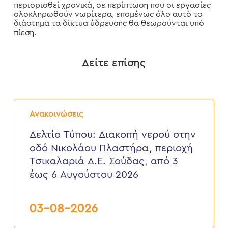
περιορισθεί χρονικά, σε περίπτωση που οι εργασίες
ολοκληρωθούν νωρίτερα, επομένως όλο αυτό το
διάστημα τα δίκτυα ύδρευσης θα θεωρούνται υπό
πίεση.
Δείτε επίσης
Δελτίο
Τύπου:
Ανακοινώσεις
Διακοπή
νερού
Δελτίο Τύπου: Διακοπή νερού στην
στην
οδό Νικολάου Πλαστήρα, περιοχή
οδό
Νικολάου
Τσικαλαριά Δ.Ε. Σούδας, από 3
Πλαστήρα,
έως 6 Αυγούστου 2026
περιοχή
Τσικαλαριά
Δ.Ε.
Σούδας,
03-08-2026
από
3