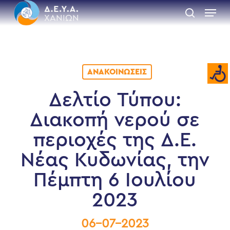
Skip
Menu
to
search
main
Close
content
Menu
ΑΝΑΚΟΙΝΏΣΕΙΣ
Δελτίο Τύπου:
Διακοπή νερού σε
περιοχές της Δ.Ε.
Νέας Κυδωνίας, την
Πέμπτη 6 Ιουλίου
2023
06-07-2023