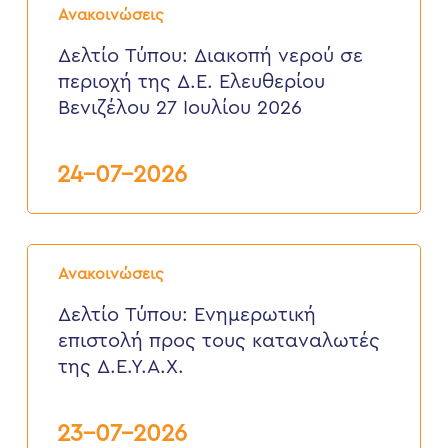
Τύπου:
2026
Ανακοινώσεις
Διακοπή
νερού
Δελτίο Τύπου: Διακοπή νερού σε
σε
περιοχή της Δ.Ε. Ελευθερίου
περιοχή
της
Βενιζέλου 27 Ιουλίου 2026
Δ.Ε.
Ελευθερίου
Βενιζέλου
24-07-2026
27
Ιουλίου
2026
Δελτίο
Τύπου:
Ανακοινώσεις
Eνημερωτική
επιστολή
Δελτίο Τύπου: Eνημερωτική
προς
επιστολή προς τους καταναλωτές
τους
καταναλωτές
της Δ.Ε.Υ.Α.Χ.
της
Δ.Ε.Υ.Α.Χ.
23-07-2026