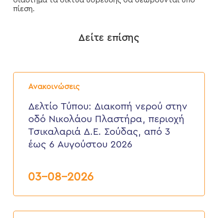
διάστημα τα δίκτυα ύδρευσης θα θεωρούνται υπό
πίεση.
Δείτε επίσης
Δελτίο
Τύπου:
Ανακοινώσεις
Διακοπή
νερού
Δελτίο Τύπου: Διακοπή νερού στην
στην
οδό Νικολάου Πλαστήρα, περιοχή
οδό
Νικολάου
Τσικαλαριά Δ.Ε. Σούδας, από 3
Πλαστήρα,
έως 6 Αυγούστου 2026
περιοχή
Τσικαλαριά
Δ.Ε.
Σούδας,
03-08-2026
από
3
έως
6
Δελτίο
Αυγούστου