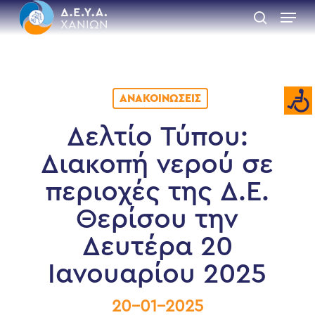
Skip
Menu
to
search
main
Close
content
Menu
ΑΝΑΚΟΙΝΏΣΕΙΣ
Δελτίο Τύπου:
Διακοπή νερού σε
περιοχές της Δ.Ε.
Θερίσου την
Δευτέρα 20
Ιανουαρίου 2025
20-01-2025