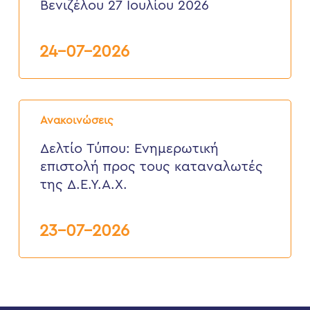
της
Βενιζέλου 27 Ιουλίου 2026
Δ.Ε.
Ελευθερίου
Βενιζέλου
24-07-2026
27
Ιουλίου
2026
Δελτίο
Τύπου:
Ανακοινώσεις
Eνημερωτική
επιστολή
Δελτίο Τύπου: Eνημερωτική
προς
επιστολή προς τους καταναλωτές
τους
καταναλωτές
της Δ.Ε.Υ.Α.Χ.
της
Δ.Ε.Υ.Α.Χ.
23-07-2026