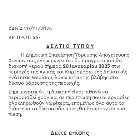
ΧΑΝΙΑ 20/01/2025
ΑΡ. ΠΡΩΤ: 667
Δ Ε Λ Τ Ι Ο Τ Υ Π Ο Υ
Η Δημοτική Επιχείρηση Ύδρευσης Αποχέτευσης
Χανίων σας ενημερώνει ότι θα πραγματοποιηθεί
διακοπή νερού σήμερα
20 Ιανουαρίου 2025
στις
περιοχές της Αγυιάς και Κυρτομάδω της Δημοτικής
Ενότητας Θερίσου, λόγω έκτακτης βλάβης στο
δίκτυο ύδρευσης της περιοχής.
Σημειώνεται ότι η διακοπή είναι πιθανό να
περιορισθεί χρονικά, σε περίπτωση που οι εργασίες
ολοκληρωθούν νωρίτερα, επομένως όλο αυτό το
διάστημα τα δίκτυα ύδρευσης θα θεωρούνται υπό
πίεση.
Δείτε επίσης