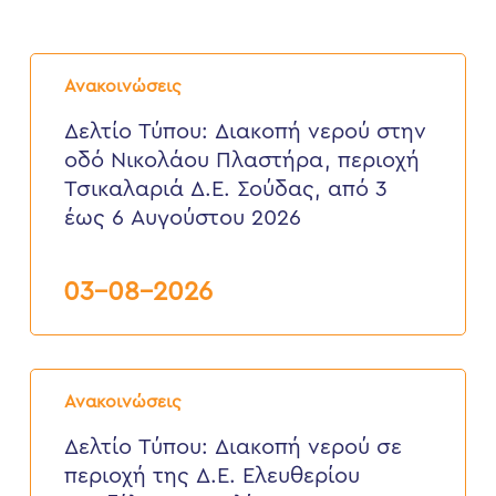
Δελτίο
Τύπου:
Ανακοινώσεις
Διακοπή
νερού
Δελτίο Τύπου: Διακοπή νερού στην
στην
οδό Νικολάου Πλαστήρα, περιοχή
οδό
Νικολάου
Τσικαλαριά Δ.Ε. Σούδας, από 3
Πλαστήρα,
έως 6 Αυγούστου 2026
περιοχή
Τσικαλαριά
Δ.Ε.
Σούδας,
03-08-2026
από
3
έως
6
Δελτίο
Αυγούστου
Τύπου:
2026
Ανακοινώσεις
Διακοπή
νερού
Δελτίο Τύπου: Διακοπή νερού σε
σε
περιοχή της Δ.Ε. Ελευθερίου
περιοχή