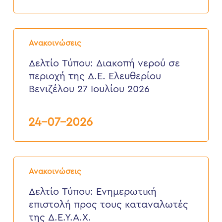
3
έως
6
Δελτίο
Αυγούστου
Τύπου:
2026
Ανακοινώσεις
Διακοπή
νερού
Δελτίο Τύπου: Διακοπή νερού σε
σε
περιοχή της Δ.Ε. Ελευθερίου
περιοχή
της
Βενιζέλου 27 Ιουλίου 2026
Δ.Ε.
Ελευθερίου
Βενιζέλου
24-07-2026
27
Ιουλίου
2026
Δελτίο
Τύπου:
Ανακοινώσεις
Eνημερωτική
επιστολή
Δελτίο Τύπου: Eνημερωτική
προς
επιστολή προς τους καταναλωτές
τους
καταναλωτές
της Δ.Ε.Υ.Α.Χ.