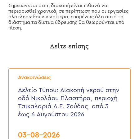
Σημειώνεται ότι η διακοπή είναι πιθανό να
περιορισθεί χρονικά, σε περίπτωση που οι εργασίες
ολοκληρωθούν νωρίτερα, επομένως όλο αυτό το
διάστημα τα δίκτυα ύδρευσης θα θεωρούνται υπό
πίεση.
Δείτε επίσης
Δελτίο
Τύπου:
Ανακοινώσεις
Διακοπή
νερού
Δελτίο Τύπου: Διακοπή νερού στην
στην
οδό Νικολάου Πλαστήρα, περιοχή
οδό
Νικολάου
Τσικαλαριά Δ.Ε. Σούδας, από 3
Πλαστήρα,
έως 6 Αυγούστου 2026
περιοχή
Τσικαλαριά
Δ.Ε.
Σούδας,
03-08-2026
από