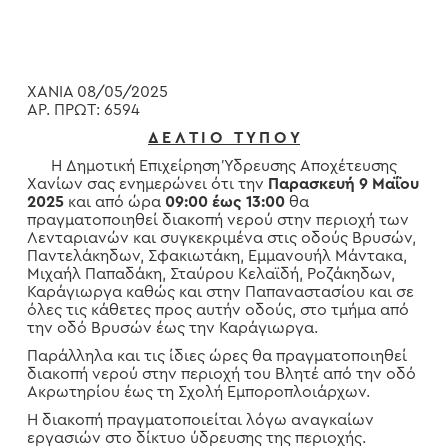
ΧΑΝΙΑ 08/05/2025
ΑΡ. ΠΡΩΤ: 6594
Δ Ε Λ Τ Ι Ο Τ Υ Π Ο Υ
Η Δημοτική Επιχείρηση Ύδρευσης Αποχέτευσης
Χανίων σας ενημερώνει ότι την
Παρασκευή 9
Μαΐου
2025
και από ώρα
09:00 έως 13:00
θα
πραγματοποιηθεί διακοπή νερού στην περιοχή των
Λενταριανών και συγκεκριμένα στις οδούς Βρυσών,
Παντελάκηδων, Σφακιωτάκη, Εμμανουήλ Μάντακα,
Μιχαήλ Παπαδάκη, Σταύρου Κελαϊδή, Ροζάκηδων,
Καράγιωργα καθώς και στην Παπαναστασίου και σε
όλες τις κάθετες προς αυτήν οδούς, στο τμήμα από
την οδό Βρυσών έως την Καράγιωργα.
Παράλληλα και τις ίδιες ώρες θα πραγματοποιηθεί
διακοπή νερού στην περιοχή του Βλητέ από την οδό
Ακρωτηρίου έως τη Σχολή Εμποροπλοιάρχων.
Η διακοπή πραγματοποιείται λόγω αναγκαίων
εργασιών στο δίκτυο ύδρευσης της περιοχής.