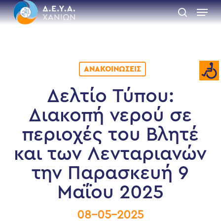
Skip
Menu
to
search
main
Close
content
Menu
ΑΝΑΚΟΙΝΏΣΕΙΣ
Δελτίο Τύπου:
Διακοπή νερού σε
περιοχές του Βλητέ
και των Λενταριανών
την Παρασκευή 9
Μαΐου 2025
08-05-2025