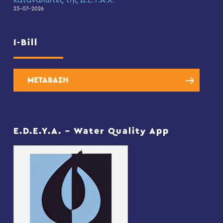
καταναλωτές της Δ.Ε.Υ.Α.Χ.
23-07-2026
I-Bill
ΜΕΤΑΒΑΣΗ
E.D.E.Y.A. – Water Quality App