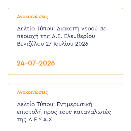
έως
6
Δελτίο
Αυγούστου
Τύπου:
2026
Ανακοινώσεις
Διακοπή
νερού
Δελτίο Τύπου: Διακοπή νερού σε
σε
περιοχή της Δ.Ε. Ελευθερίου
περιοχή
της
Βενιζέλου 27 Ιουλίου 2026
Δ.Ε.
Ελευθερίου
Βενιζέλου
24-07-2026
27
Ιουλίου
2026
Δελτίο
Τύπου:
Ανακοινώσεις
Eνημερωτική
επιστολή
Δελτίο Τύπου: Eνημερωτική
προς
επιστολή προς τους καταναλωτές
τους
καταναλωτές
της Δ.Ε.Υ.Α.Χ.
της
Δ.Ε.Υ.Α.Χ.