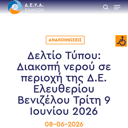
Skip
Menu
to
search
main
Close
content
Menu
ΑΝΑΚΟΙΝΏΣΕΙΣ
Δελτίο Τύπου:
Διακοπή νερού σε
περιοχή της Δ.Ε.
Ελευθερίου
Βενιζέλου Τρίτη 9
Ιουνίου 2026
08-06-2026