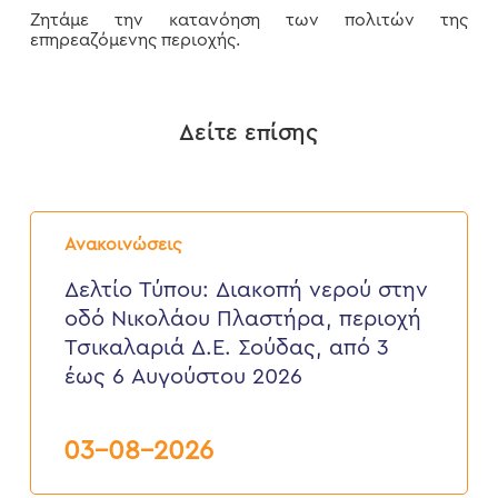
Ζητάμε την κατανόηση των πολιτών της
επηρεαζόμενης περιοχής.
Δείτε επίσης
Δελτίο
Τύπου:
Ανακοινώσεις
Διακοπή
νερού
Δελτίο Τύπου: Διακοπή νερού στην
στην
οδό Νικολάου Πλαστήρα, περιοχή
οδό
Νικολάου
Τσικαλαριά Δ.Ε. Σούδας, από 3
Πλαστήρα,
έως 6 Αυγούστου 2026
περιοχή
Τσικαλαριά
Δ.Ε.
Σούδας,
03-08-2026
από
3