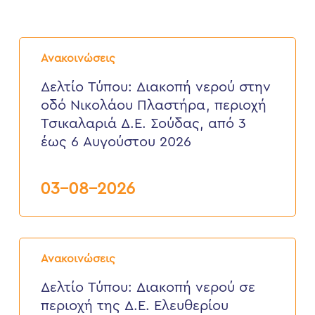
Δελτίο
Τύπου:
Ανακοινώσεις
Διακοπή
νερού
Δελτίο Τύπου: Διακοπή νερού στην
στην
οδό Νικολάου Πλαστήρα, περιοχή
οδό
Νικολάου
Τσικαλαριά Δ.Ε. Σούδας, από 3
Πλαστήρα,
έως 6 Αυγούστου 2026
περιοχή
Τσικαλαριά
Δ.Ε.
Σούδας,
03-08-2026
από
3
έως
6
Δελτίο
Αυγούστου
Τύπου:
2026
Ανακοινώσεις
Διακοπή
νερού
Δελτίο Τύπου: Διακοπή νερού σε
σε
περιοχή της Δ.Ε. Ελευθερίου
περιοχή