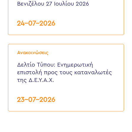
της
Βενιζέλου 27 Ιουλίου 2026
Δ.Ε.
Ελευθερίου
Βενιζέλου
24-07-2026
27
Ιουλίου
2026
Δελτίο
Τύπου:
Ανακοινώσεις
Eνημερωτική
επιστολή
Δελτίο Τύπου: Eνημερωτική
προς
επιστολή προς τους καταναλωτές
τους
καταναλωτές
της Δ.Ε.Υ.Α.Χ.
της
Δ.Ε.Υ.Α.Χ.
23-07-2026