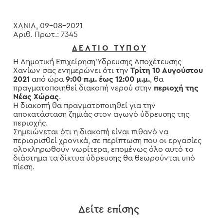
ΧΑΝΙΑ, 09-08-2021
Αριθ. Πρωτ.: 7345
Δ Ε Λ Τ Ι Ο Τ Υ Π Ο Υ
Η Δημοτική Επιχείρηση Ύδρευσης Αποχέτευσης
Χανίων σας ενημερώνει ότι την
Τρίτη 10 Αυγούστου
2021
από ώρα
9:00 π.μ. έως 12:00 μ.μ.
, θα
πραγματοποιηθεί διακοπή νερού στην
περιοχή της
Νέας Χώρας
.
Η διακοπή θα πραγματοποιηθεί για την
αποκατάσταση ζημιάς στον αγωγό ύδρευσης της
περιοχής.
Σημειώνεται ότι η διακοπή είναι πιθανό να
περιορισθεί χρονικά, σε περίπτωση που οι εργασίες
ολοκληρωθούν νωρίτερα, επομένως όλο αυτό το
διάστημα τα δίκτυα ύδρευσης θα θεωρούνται υπό
πίεση.
Δείτε επίσης