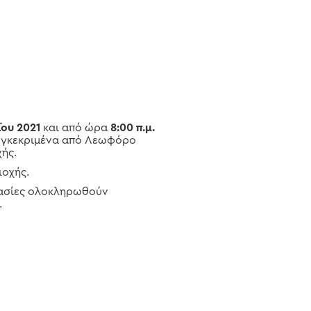
ΐου 2021
και από ώρα
8:00 π.μ.
συγκεκριμένα από Λεωφόρο
ής.
ιοχής.
ργασίες ολοκληρωθούν
.