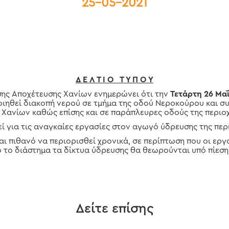
25-05-2021
Δ Ε Λ Τ Ι Ο Τ Υ Π Ο Υ
σης Αποχέτευσης Χανίων ενημερώνει ότι την
Τετάρτη 26 Μα
οιηθεί διακοπή νερού σε τμήμα της οδού Νεροκούρου και 
Χανίων καθώς επίσης και σε παράπλευρες οδούς της περιοχ
 για τις αναγκαίες εργασίες στον αγωγό ύδρευσης της περ
ναι πιθανό να περιορισθεί χρονικά, σε περίπτωση που οι ε
 το διάστημα τα δίκτυα ύδρευσης θα θεωρούνται υπό πίεση
Δείτε επίσης