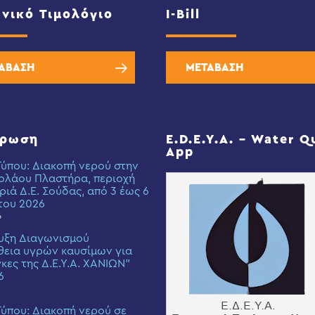
νικό Τιμολόγιο
I-Bill
ΑΒΑΣΗ
ΜΕΤΑΒΑΣΗ
έρωση
E.D.E.Y.A. – Water Q
App
Τύπου: Διακοπή νερού στην
ολάου Πλαστήρα, περιοχή
ριά Δ.Ε. Σούδας, από 3 έως 6
του 2026
6
υξη Διαγωνισμού
εια υγρών καυσίμων για
γκες της Δ.Ε.Υ.Α. ΧΑΝΙΩΝ”
6
Τύπου: Διακοπή νερού σε