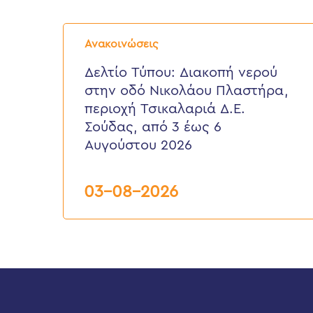
Δελτίο
Τύπου:
Ανακοινώσεις
Διακοπή
νερού
Δελτίο Τύπου: Διακοπή νερού
στην
στην οδό Νικολάου Πλαστήρα,
οδό
Νικολάου
περιοχή Τσικαλαριά Δ.Ε.
Πλαστήρα,
Σούδας, από 3 έως 6
περιοχή
Τσικαλαριά
Αυγούστου 2026
Δ.Ε.
Σούδας,
από
03-08-2026
3
έως
6
Αυγούστου
2026