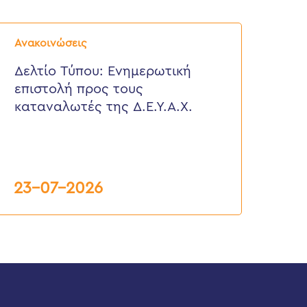
ελτίο
ύπου:
Ανακοινώσεις
νημερωτική
πιστολή
Δελτίο Τύπου: Eνημερωτική
ρος
επιστολή προς τους
ους
αταναλωτές
καταναλωτές της Δ.Ε.Υ.Α.Χ.
ης
.Ε.Υ.Α.Χ.
23-07-2026