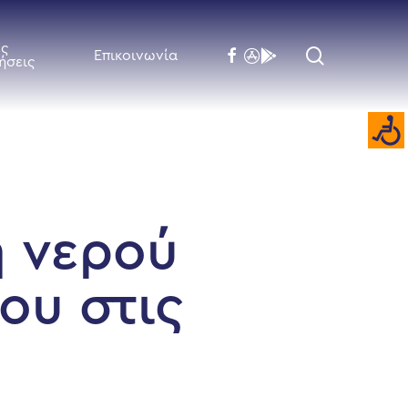
ές
search
facebook
flickr
behance
Επικοινωνία
ήσεις
ή νερού
ου στις