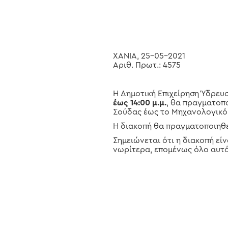
Hit enter to search or ESC to close
ΧΑΝΙΑ, 25-05-2021
Αριθ. Πρωτ.: 4575
Η Δημοτική Επιχείρηση Ύδρευ
έως 14:00 μ.μ.
, θα πραγματοπ
Σούδας έως το Μηχανολογικό 
Η διακοπή θα πραγματοποιηθεί
Σημειώνεται ότι η διακοπή εί
νωρίτερα, επομένως όλο αυτό