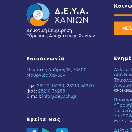
Κοινω
ΜΕΤ
Δημοτική Επιχείρηση
Ύδρευσης Αποχέτευσης Χανίων
Ενημ
Επικοινωνία
Δελτίο 
Μεγίστης Λαύρας 15, 73300
οδό Νικ
Μουρνιές Χανίων
Τσικαλα
Αυγούσ
Τηλ:
28210 36280
,
28210 36220
Φαξ:
28210 36288
03-08-202
E-mail:
info@deyach.gr
Προκήρ
“Προμήθ
τις ανά
7ος 202
Βρείτε Μας
28-07-2026
Δελτίο 