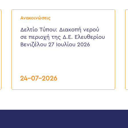
Δελτίο
Δ
Τύπου:
Τ
Ανακοινώσεις
Διακοπή
E
νερού
ε
Δελτίο Τύπου: Διακοπή νερού
σε
π
σε περιοχή της Δ.Ε. Ελευθερίου
περιοχή
τ
της
κ
Βενιζέλου 27 Ιουλίου 2026
Δ.Ε.
τ
Ελευθερίου
Δ
Βενιζέλου
27
Ιουλίου
2026
24-07-2026