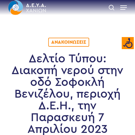
Skip
Menu
to
search
main
Close
content
Menu
ΑΝΑΚΟΙΝΏΣΕΙΣ
Δελτίο Τύπου:
Διακοπή νερού στην
οδό Σοφοκλή
Βενιζέλου, περιοχή
Δ.Ε.Η., την
Παρασκευή 7
Απριλίου 2023