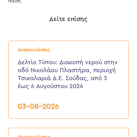
πίεση.
Δείτε επίσης
Δελτίο
Τύπου:
Ανακοινώσεις
Διακοπή
νερού
Δελτίο Τύπου: Διακοπή νερού στην
στην
οδό Νικολάου Πλαστήρα, περιοχή
οδό
Νικολάου
Τσικαλαριά Δ.Ε. Σούδας, από 3
Πλαστήρα,
έως 6 Αυγούστου 2026
περιοχή
Τσικαλαριά
Δ.Ε.
Σούδας,
03-08-2026
από
3
έως
6
Δελτίο
Αυγούστου
Τύπου:
2026