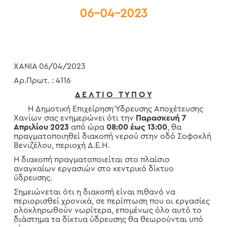
06-04-2023
ΧΑΝΙΑ 06/04/2023
Αρ.Πρωτ. : 4116
Δ Ε Λ Τ Ι Ο Τ Υ Π Ο Υ
Η Δημοτική Επιχείρηση Ύδρευσης Αποχέτευσης
Χανίων σας ενημερώνει ότι την
Παρασκευή 7
Απριλίου 2023
από ώρα
08:00 έως 13:00
, θα
πραγματοποιηθεί διακοπή νερού στην οδό Σοφοκλή
Βενιζέλου, περιοχή Δ.Ε.Η.
Η διακοπή πραγματοποιείται στο πλαίσιο
αναγκαίων εργασιών στο κεντρικό δίκτυο
ύδρευσης.
Σημειώνεται ότι η διακοπή είναι πιθανό να
περιορισθεί χρονικά, σε περίπτωση που οι εργασίες
ολοκληρωθούν νωρίτερα, επομένως όλο αυτό το
διάστημα τα δίκτυα ύδρευσης θα θεωρούνται υπό