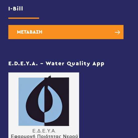
I-Bill
ΜΕΤΑΒΑΣΗ
E.D.E.Y.A. – Water Quality App