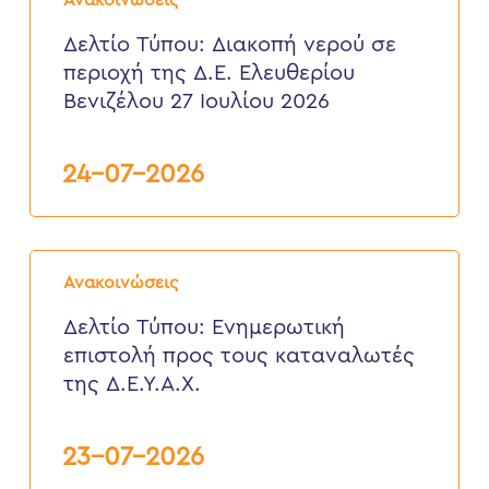
Ανακοινώσεις
Διακοπή
νερού
Δελτίο Τύπου: Διακοπή νερού σε
σε
περιοχή της Δ.Ε. Ελευθερίου
περιοχή
της
Βενιζέλου 27 Ιουλίου 2026
Δ.Ε.
Ελευθερίου
Βενιζέλου
24-07-2026
27
Ιουλίου
2026
Δελτίο
Τύπου:
Ανακοινώσεις
Eνημερωτική
επιστολή
Δελτίο Τύπου: Eνημερωτική
προς
επιστολή προς τους καταναλωτές
τους
καταναλωτές
της Δ.Ε.Υ.Α.Χ.
της
Δ.Ε.Υ.Α.Χ.
23-07-2026