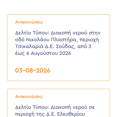
Δελτίο
Τύπου:
Ανακοινώσεις
Διακοπή
νερού
Δελτίο Τύπου: Διακοπή νερού στην
στην
οδό Νικολάου Πλαστήρα, περιοχή
οδό
Νικολάου
Τσικαλαριά Δ.Ε. Σούδας, από 3
Πλαστήρα,
έως 6 Αυγούστου 2026
περιοχή
Τσικαλαριά
Δ.Ε.
Σούδας,
03-08-2026
από
3
έως
6
Δελτίο
Αυγούστου
Τύπου:
2026
Ανακοινώσεις
Διακοπή
νερού
Δελτίο Τύπου: Διακοπή νερού σε
σε
περιοχή της Δ.Ε. Ελευθερίου
περιοχή