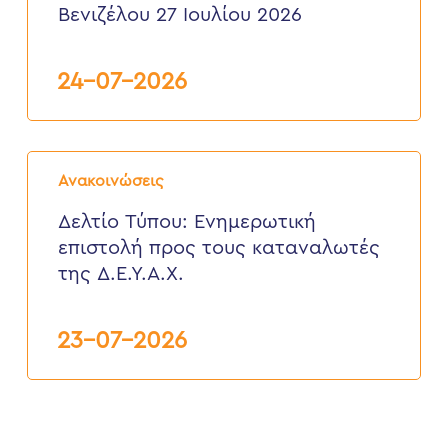
της
Βενιζέλου 27 Ιουλίου 2026
Δ.Ε.
Ελευθερίου
Βενιζέλου
24-07-2026
27
Ιουλίου
2026
Δελτίο
Τύπου:
Ανακοινώσεις
Eνημερωτική
επιστολή
Δελτίο Τύπου: Eνημερωτική
προς
επιστολή προς τους καταναλωτές
τους
καταναλωτές
της Δ.Ε.Υ.Α.Χ.
της
Δ.Ε.Υ.Α.Χ.
23-07-2026