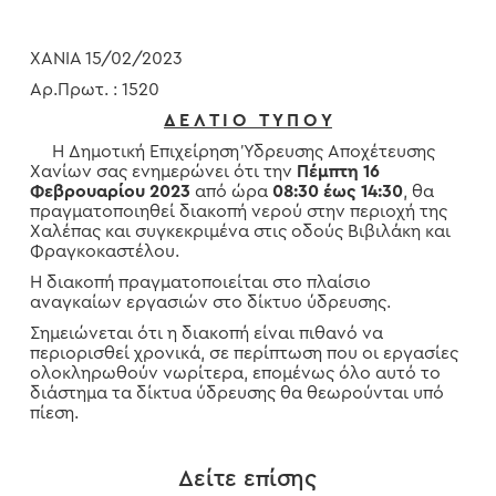
ΧΑΝΙΑ 15/02/2023
Αρ.Πρωτ. : 1520
Δ Ε Λ Τ Ι Ο Τ Υ Π Ο Υ
Η Δημοτική Επιχείρηση Ύδρευσης Αποχέτευσης
Χανίων σας ενημερώνει ότι την
Πέμπτη 16
Φεβρουαρίου 2023
από ώρα
08:30 έως 14:30
, θα
πραγματοποιηθεί διακοπή νερού στην περιοχή της
Χαλέπας και συγκεκριμένα στις οδούς Βιβιλάκη και
Φραγκοκαστέλου.
Η διακοπή πραγματοποιείται στο πλαίσιο
αναγκαίων εργασιών στο δίκτυο ύδρευσης.
Σημειώνεται ότι η διακοπή είναι πιθανό να
περιορισθεί χρονικά, σε περίπτωση που οι εργασίες
ολοκληρωθούν νωρίτερα, επομένως όλο αυτό το
διάστημα τα δίκτυα ύδρευσης θα θεωρούνται υπό
πίεση.
Δείτε επίσης