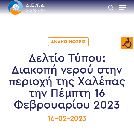
Skip
Menu
to
search
main
Close
content
Menu
ΑΝΑΚΟΙΝΏΣΕΙΣ
Δελτίο Τύπου:
Διακοπή νερού στην
περιοχή της Χαλέπας
την Πέμπτη 16
Φεβρουαρίου 2023
16-02-2023