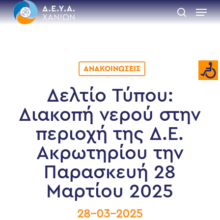
Skip
Menu
to
search
main
Close
content
Menu
ΑΝΑΚΟΙΝΏΣΕΙΣ
Δελτίο Τύπου:
Διακοπή νερού στην
περιοχή της Δ.Ε.
Ακρωτηρίου την
Παρασκευή 28
Μαρτίου 2025
28-03-2025