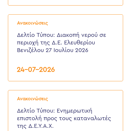
3
έως
6
Δελτίο
Αυγούστου
Τύπου:
2026
Ανακοινώσεις
Διακοπή
νερού
Δελτίο Τύπου: Διακοπή νερού σε
σε
περιοχή της Δ.Ε. Ελευθερίου
περιοχή
της
Βενιζέλου 27 Ιουλίου 2026
Δ.Ε.
Ελευθερίου
Βενιζέλου
24-07-2026
27
Ιουλίου
2026
Δελτίο
Τύπου:
Ανακοινώσεις
Eνημερωτική
επιστολή
Δελτίο Τύπου: Eνημερωτική
προς
επιστολή προς τους καταναλωτές
τους
καταναλωτές
της Δ.Ε.Υ.Α.Χ.
της