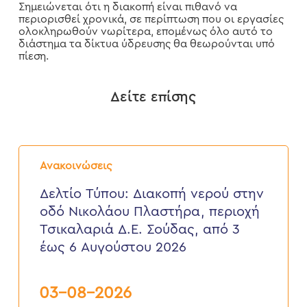
Σημειώνεται ότι η διακοπή είναι πιθανό να
περιορισθεί χρονικά, σε περίπτωση που οι εργασίες
ολοκληρωθούν νωρίτερα, επομένως όλο αυτό το
διάστημα τα δίκτυα ύδρευσης θα θεωρούνται υπό
πίεση.
Δείτε επίσης
Δελτίο
Τύπου:
Ανακοινώσεις
Διακοπή
νερού
Δελτίο Τύπου: Διακοπή νερού στην
στην
οδό Νικολάου Πλαστήρα, περιοχή
οδό
Νικολάου
Τσικαλαριά Δ.Ε. Σούδας, από 3
Πλαστήρα,
έως 6 Αυγούστου 2026
περιοχή
Τσικαλαριά
Δ.Ε.
Σούδας,
03-08-2026
από