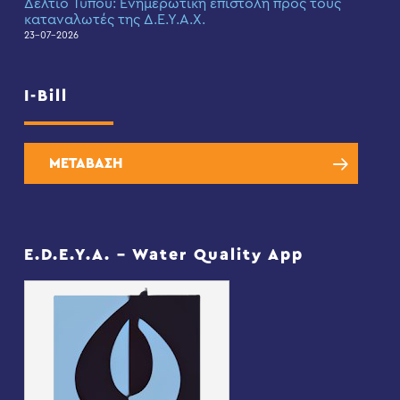
Δελτίο Τύπου: Eνημερωτική επιστολή προς τους
καταναλωτές της Δ.Ε.Υ.Α.Χ.
23-07-2026
I-Bill
ΜΕΤΑΒΑΣΗ
E.D.E.Y.A. – Water Quality App