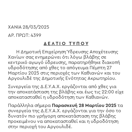
ΧΑΝΙΑ 28/03/2025
ΑΡ. ΠΡΩΤ: 4399
Δ Ε Λ Τ Ι Ο Τ Υ Π Ο Υ
Η Δημοτική Επιχείρηση Ύδρευσης Αποχέτευσης
Χανίων σας ενημερώνει ότι λόγω βλάβης σε
κεντρικό αγωγό ύδρευσης, παρατηρήθηκε διακοπή
υδροδότησης από χθες το απόγευμα Πέμπτη 27
Μαρτίου 2025 στις περιοχές των Καθιανών και του
Αργουλιδέ της Δημοτικής Ενότητας Ακρωτηρίου.
Συνεργεία της Δ.Ε.Υ.Α.Χ. εργάζονται από χθες για
την αποκατάσταση της βλάβης και έως τις 22:00 είχε
αποκατασταθεί η υδροδότηση των Καθιανών.
Παράλληλα σήμερα
Παρασκευή 28 Μαρτίου 2025
τα
συνεργεία της Δ.Ε.Υ.Α.Χ. εργάζονται για την όσο το
δυνατόν πιο γρήγορη αποκατάσταση της βλάβης
προκειμένου να αποκατασταθεί και η υδροδότηση
στην περιοχή του Αργουλιδέ.