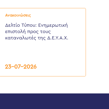
ελτίο
ύπου:
Ανακοινώσεις
νημερωτική
πιστολή
Δελτίο Τύπου: Eνημερωτική
ρος
επιστολή προς τους
ους
αταναλωτές
καταναλωτές της Δ.Ε.Υ.Α.Χ.
ης
.Ε.Υ.Α.Χ.
23-07-2026