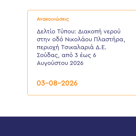
Δελτίο
Τύπου:
Ανακοινώσεις
Διακοπή
νερού
Δελτίο Τύπου: Διακοπή νερού
στην
στην οδό Νικολάου Πλαστήρα,
οδό
Νικολάου
περιοχή Τσικαλαριά Δ.Ε.
Πλαστήρα,
Σούδας, από 3 έως 6
περιοχή
Τσικαλαριά
Αυγούστου 2026
Δ.Ε.
Σούδας,
από
03-08-2026
3
έως
6
Αυγούστου
2026