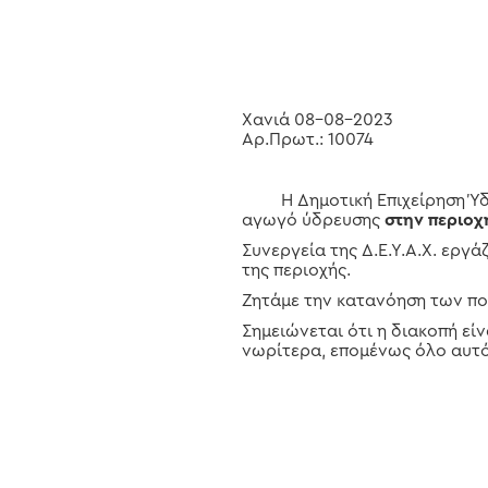
Hit enter to search or ESC to close
Χανιά 08-08-2023
Αρ.Πρωτ.: 10074
Η Δημοτική Επιχείρηση Ύδρ
αγωγό ύδρευσης
στην περιοχ
Συνεργεία της Δ.Ε.Υ.Α.Χ. εργ
της περιοχής.
Ζητάμε την κατανόηση των πο
Σημειώνεται ότι η διακοπή εί
νωρίτερα, επομένως όλο αυτό