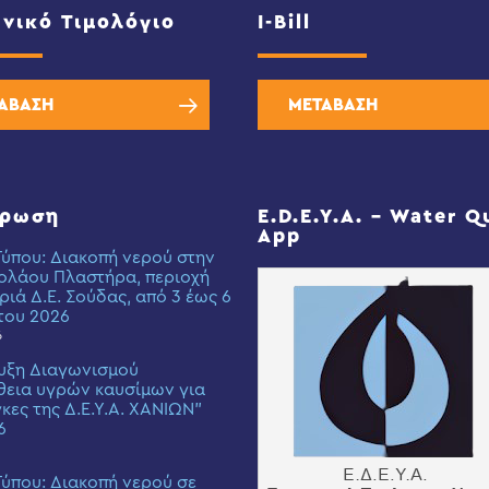
νικό Τιμολόγιο
I-Bill
ΑΒΑΣΗ
ΜΕΤΑΒΑΣΗ
έρωση
E.D.E.Y.A. – Water Q
App
Τύπου: Διακοπή νερού στην
ολάου Πλαστήρα, περιοχή
ριά Δ.Ε. Σούδας, από 3 έως 6
του 2026
6
υξη Διαγωνισμού
εια υγρών καυσίμων για
γκες της Δ.Ε.Υ.Α. ΧΑΝΙΩΝ”
6
Τύπου: Διακοπή νερού σε