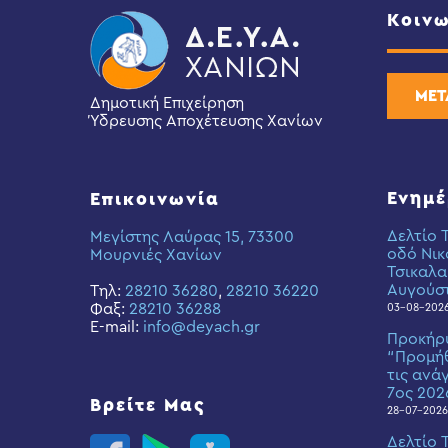
Κοινω
ΜΕΤ
Δημοτική Επιχείρηση
Ύδρευσης Αποχέτευσης Χανίων
Ενημ
Επικοινωνία
Δελτίο 
Μεγίστης Λαύρας 15, 73300
οδό Νικ
Μουρνιές Χανίων
Τσικαλα
Αυγούσ
Τηλ:
28210 36280
,
28210 36220
Φαξ:
28210 36288
03-08-202
E-mail:
info@deyach.gr
Προκήρ
“Προμήθ
τις ανά
7ος 202
Βρείτε Μας
28-07-2026
Δελτίο 