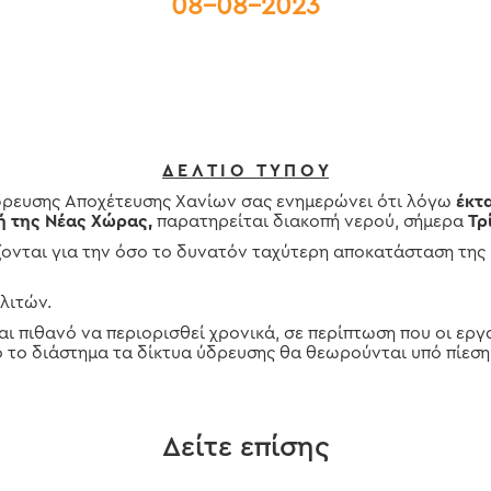
08-08-2023
Δ Ε Λ Τ Ι Ο Τ Υ Π Ο Υ
ευσης Αποχέτευσης Χανίων σας ενημερώνει ότι λόγω
έκτ
ή της Νέας Χώρας,
παρατηρείται διακοπή νερού, σήμερα
Τρ
άζονται για την όσο το δυνατόν ταχύτερη αποκατάσταση τη
λιτών.
ναι πιθανό να περιορισθεί χρονικά, σε περίπτωση που οι ε
 το διάστημα τα δίκτυα ύδρευσης θα θεωρούνται υπό πίεση
Δείτε επίσης