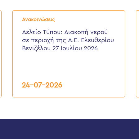
Δελτίο
Δ
Τύπου:
Τ
Ανακοινώσεις
Διακοπή
E
νερού
ε
Δελτίο Τύπου: Διακοπή νερού
σε
π
σε περιοχή της Δ.Ε. Ελευθερίου
περιοχή
τ
της
κ
Βενιζέλου 27 Ιουλίου 2026
Δ.Ε.
τ
Ελευθερίου
Δ
Βενιζέλου
27
Ιουλίου
2026
24-07-2026