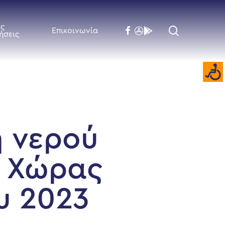
ές
search
facebook
flickr
behance
Επικοινωνία
ήσεις
ή νερού
ς Χώρας
υ 2023