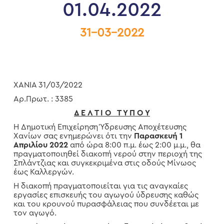
01.04.2022
31-03-2022
ΧΑΝΙΑ 31/03/2022
Αρ.Πρωτ. : 3385
Δ Ε Λ Τ Ι Ο Τ Υ Π Ο Υ
Η Δημοτική Επιχείρηση Ύδρευσης Αποχέτευσης
Χανίων σας ενημερώνει ότι την
Παρασκευή 1
Απριλίου 2022
από ώρα 8:00 π.μ. έως 2:00 μ.μ., θα
πραγματοποιηθεί διακοπή νερού στην περιοχή της
Σπλάντζιας και συγκεκριμένα στις οδούς Μίνωος
έως Καλλεργών.
Η διακοπή πραγματοποιείται για τις αναγκαίες
εργασίες επισκευής του αγωγού ύδρευσης καθώς
και του κρουνού πυρασφάλειας που συνδέεται με
τον αγωγό.