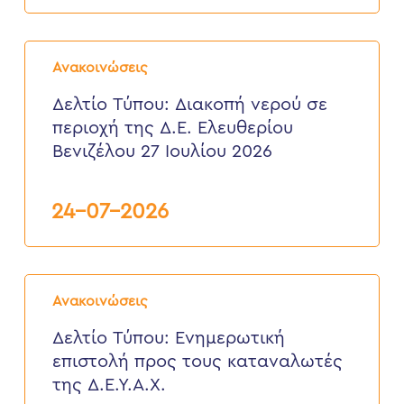
3
έως
6
Δελτίο
Αυγούστου
Τύπου:
2026
Ανακοινώσεις
Διακοπή
νερού
Δελτίο Τύπου: Διακοπή νερού σε
σε
περιοχή της Δ.Ε. Ελευθερίου
περιοχή
της
Βενιζέλου 27 Ιουλίου 2026
Δ.Ε.
Ελευθερίου
Βενιζέλου
24-07-2026
27
Ιουλίου
2026
Δελτίο
Τύπου:
Ανακοινώσεις
Eνημερωτική
επιστολή
Δελτίο Τύπου: Eνημερωτική
προς
επιστολή προς τους καταναλωτές
τους
καταναλωτές
της Δ.Ε.Υ.Α.Χ.
της