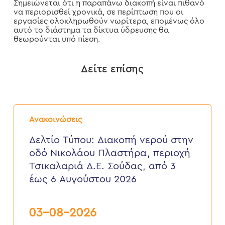
Σημειώνεται ότι η παραπάνω διακοπή είναι πιθανό
να περιορισθεί χρονικά, σε περίπτωση που οι
εργασίες ολοκληρωθούν νωρίτερα, επομένως όλο
αυτό το διάστημα τα δίκτυα ύδρευσης θα
θεωρούνται υπό πίεση.
Δείτε επίσης
Δελτίο
Τύπου:
Ανακοινώσεις
Διακοπή
νερού
Δελτίο Τύπου: Διακοπή νερού στην
στην
οδό Νικολάου Πλαστήρα, περιοχή
οδό
Νικολάου
Τσικαλαριά Δ.Ε. Σούδας, από 3
Πλαστήρα,
έως 6 Αυγούστου 2026
περιοχή
Τσικαλαριά
Δ.Ε.
Σούδας,
03-08-2026
από