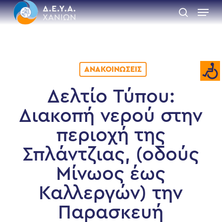
Skip
Menu
to
search
main
Close
content
Menu
ΑΝΑΚΟΙΝΏΣΕΙΣ
Δελτίο Τύπου:
Διακοπή νερού στην
περιοχή της
Σπλάντζιας, (οδούς
Μίνωος έως
Καλλεργών) την
Παρασκευή