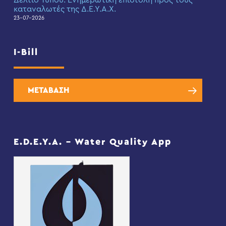
Δελτίο Τύπου: Eνημερωτική επιστολή προς τους
καταναλωτές της Δ.Ε.Υ.Α.Χ.
23-07-2026
I-Bill
ΜΕΤΑΒΑΣΗ
E.D.E.Y.A. – Water Quality App