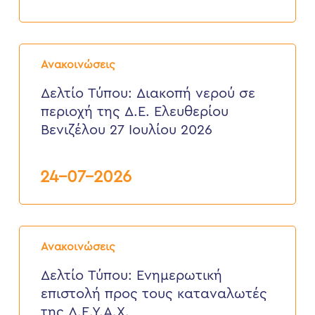
από
3
έως
6
Δελτίο
Αυγούστου
Τύπου:
2026
Ανακοινώσεις
Διακοπή
νερού
Δελτίο Τύπου: Διακοπή νερού σε
σε
περιοχή της Δ.Ε. Ελευθερίου
περιοχή
της
Βενιζέλου 27 Ιουλίου 2026
Δ.Ε.
Ελευθερίου
Βενιζέλου
24-07-2026
27
Ιουλίου
2026
Δελτίο
Τύπου:
Ανακοινώσεις
Eνημερωτική
επιστολή
Δελτίο Τύπου: Eνημερωτική
προς
επιστολή προς τους καταναλωτές
τους
καταναλωτές
της Δ.Ε.Υ.Α.Χ.