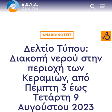
Skip
Menu
to
search
main
Close
content
Menu
ΑΝΑΚΟΙΝΏΣΕΙΣ
Δελτίο Τύπου:
Διακοπή νερού στην
περιοχή των
Κεραμιών, από
Πέμπτη 3 έως
Τετάρτη 9
Αυγούστου 2023