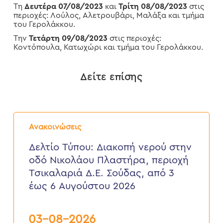
Τη
Δευτέρα 07/08/2023
και
Τρίτη 08/08/2023
στις
περιοχές: Λούλος, Αλετρουβάρι, Μαλάξα και τμήμα
του Γερολάκκου.
Την
Τετάρτη 09/08/2023
στις περιοχές:
Κοντόπουλα, Κατωχώρι και τμήμα του Γερολάκκου.
Δείτε επίσης
Δελτίο
Τύπου:
Ανακοινώσεις
Διακοπή
νερού
Δελτίο Τύπου: Διακοπή νερού στην
στην
οδό Νικολάου Πλαστήρα, περιοχή
οδό
Νικολάου
Τσικαλαριά Δ.Ε. Σούδας, από 3
Πλαστήρα,
έως 6 Αυγούστου 2026
περιοχή
Τσικαλαριά
Δ.Ε.
Σούδας,
03-08-2026