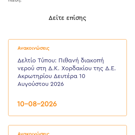
πίεση.
Δείτε επίσης
Δελτίο
Τύπου:
Ανακοινώσεις
Πιθανή
διακοπή
Δελτίο Τύπου: Πιθανή διακοπή
νερού
νερού στη Δ.Κ. Χορδακίου της Δ.Ε.
στη
Δ.Κ.
Ακρωτηρίου Δευτέρα 10
Χορδακίου
Αυγούστου 2026
της
Δ.Ε.
Ακρωτηρίου
Δευτέρα
10-08-2026
10
Αυγούστου
2026
Δελτίο
Τύπου:
Ανακοινώσεις