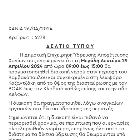
ΧΑΝΙΑ 26/04/2024
Αρ.Πρωτ. : 6278
Δ Ε Λ Τ Ι Ο Τ Υ Π Ο Υ
Η Δημοτική Επιχείρηση Ύδρευσης Αποχέτευσης
Χανίων σας ενημερώνει ότι τη
Μεγάλη Δευτέρα 29
Απριλίου 2024
από ώρα
09:00 έως
15:00
θα
πραγματοποιηθεί διακοπή νερού στην περιοχή του
Βαμβακόπουλου και συγκεκριμένα στη λεωφόρο
Καζαντζάκη από το ύψος της διασταύρωσης με τον
ΒΟΑΚ έως τον Κλαδισό καθώς επίσης και στην οδό
Δελφών.
Η διακοπή θα πραγματοποιηθεί λόγω αναγκαίων
εργασιών στο δίκτυο ύδρευσης της περιοχής.
Σημειώνεται ότι η διακοπή είναι πιθανό να
περιορισθεί χρονικά, σε περίπτωση που οι εργασίες
ολοκληρωθούν νωρίτερα, επομένως όλο αυτό το
διάστημα τα δίκτυα ύδρευσης θα θεωρούνται υπό