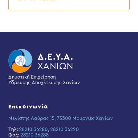
Ιουλίου
2026
Δημοτική Επιχείρηση
Ύδρευσης Αποχέτευσης Χανίων
Επικοινωνία
Μεγίστης Λαύρας 15, 73300 Μουρνιές Χανίων
Τηλ:
28210 36280
,
28210 36220
Φαξ:
28210 36288