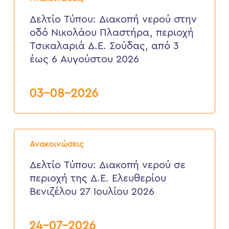
Διακοπή
νερού
Δελτίο Τύπου: Διακοπή νερού στην
στην
οδό Νικολάου Πλαστήρα, περιοχή
οδό
Νικολάου
Τσικαλαριά Δ.Ε. Σούδας, από 3
Πλαστήρα,
έως 6 Αυγούστου 2026
περιοχή
Τσικαλαριά
Δ.Ε.
Σούδας,
03-08-2026
από
3
έως
6
Δελτίο
Αυγούστου
Τύπου:
2026
Ανακοινώσεις
Διακοπή
νερού
Δελτίο Τύπου: Διακοπή νερού σε
σε
περιοχή της Δ.Ε. Ελευθερίου
περιοχή
της
Βενιζέλου 27 Ιουλίου 2026
Δ.Ε.
Ελευθερίου
Βενιζέλου
24-07-2026
27