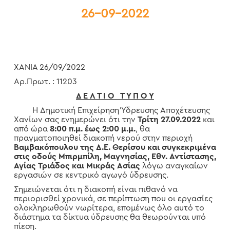
26-09-2022
ΧΑΝΙΑ 26/09/2022
Αρ.Πρωτ. : 11203
Δ Ε Λ Τ Ι Ο Τ Υ Π Ο Υ
Η Δημοτική Επιχείρηση Ύδρευσης Αποχέτευσης
Χανίων σας ενημερώνει ότι την
Τρίτη 27.09.2022
και
από ώρα
8:00 π.μ. έως 2:00 μ.μ.
, θα
πραγματοποιηθεί διακοπή νερού στην περιοχή
Βαμβακόπουλου
της Δ.Ε. Θερίσου και συγκεκριμένα
στις οδούς Μπιρμπίλη,
Μαγνησίας, Εθν. Αντίστασης,
Αγίας Τριάδος και Μικράς Ασίας
λόγω αναγκαίων
εργασιών σε κεντρικό αγωγό ύδρευσης.
Σημειώνεται ότι η διακοπή είναι πιθανό να
περιορισθεί χρονικά, σε περίπτωση που οι εργασίες
ολοκληρωθούν νωρίτερα, επομένως όλο αυτό το
διάστημα τα δίκτυα ύδρευσης θα θεωρούνται υπό
πίεση.