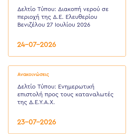
Διακοπή
νερού
Δελτίο Τύπου: Διακοπή νερού σε
σε
περιοχή της Δ.Ε. Ελευθερίου
περιοχή
της
Βενιζέλου 27 Ιουλίου 2026
Δ.Ε.
Ελευθερίου
Βενιζέλου
24-07-2026
27
Ιουλίου
2026
Δελτίο
Τύπου:
Ανακοινώσεις
Eνημερωτική
επιστολή
Δελτίο Τύπου: Eνημερωτική
προς
επιστολή προς τους καταναλωτές
τους
καταναλωτές
της Δ.Ε.Υ.Α.Χ.
της
Δ.Ε.Υ.Α.Χ.
23-07-2026