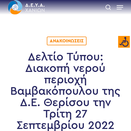
Skip
Menu
to
search
main
Close
content
Menu
ΑΝΑΚΟΙΝΏΣΕΙΣ
Δελτίο Τύπου:
Διακοπή νερού
περιοχή
Βαμβακόπουλου της
Δ.Ε. Θερίσου την
Τρίτη 27
Σεπτεμβρίου 2022