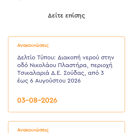
Δείτε επίσης
Δελτίο
Τύπου:
Ανακοινώσεις
Διακοπή
νερού
Δελτίο Τύπου: Διακοπή νερού στην
στην
οδό Νικολάου Πλαστήρα, περιοχή
οδό
Νικολάου
Τσικαλαριά Δ.Ε. Σούδας, από 3
Πλαστήρα,
έως 6 Αυγούστου 2026
περιοχή
Τσικαλαριά
Δ.Ε.
Σούδας,
03-08-2026
από
3
έως
6
Δελτίο
Αυγούστου
Τύπου:
2026
Ανακοινώσεις