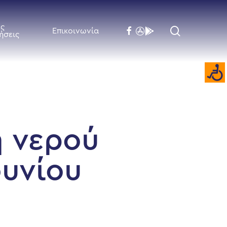
ές
search
facebook
flickr
behance
Επικοινωνία
ήσεις
ή νερού
ουνίου