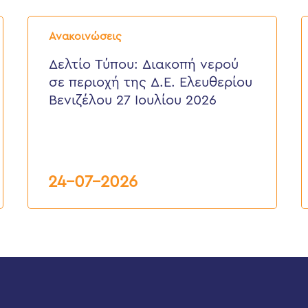
Δελτίο
Δ
Τύπου:
Τ
Ανακοινώσεις
Διακοπή
E
νερού
ε
Δελτίο Τύπου: Διακοπή νερού
σε
π
σε περιοχή της Δ.Ε. Ελευθερίου
περιοχή
τ
της
κ
Βενιζέλου 27 Ιουλίου 2026
Δ.Ε.
τ
Ελευθερίου
Δ
Βενιζέλου
27
Ιουλίου
2026
24-07-2026