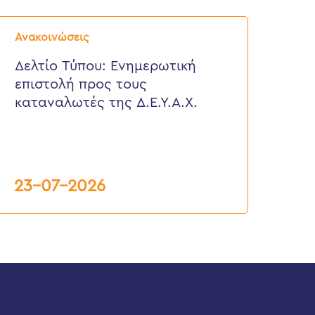
ελτίο
ύπου:
Ανακοινώσεις
νημερωτική
πιστολή
Δελτίο Τύπου: Eνημερωτική
ρος
επιστολή προς τους
ους
αταναλωτές
καταναλωτές της Δ.Ε.Υ.Α.Χ.
ης
.Ε.Υ.Α.Χ.
23-07-2026