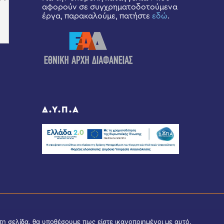
αφορούν σε συγχρηματοδοτούμενα
έργα, παρακαλούμε, πατήστε
εδώ
.
Δ.Υ.Π.Α
τη σελίδα, θα υποθέσουμε πως είστε ικανοποιημένοι με αυτό.
Share