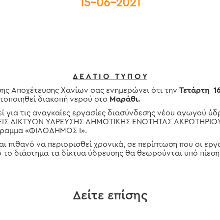
15-06-2021
Δ Ε Λ Τ Ι Ο Τ Υ Π Ο Υ
σης Αποχέτευσης Χανίων σας ενημερώνει ότι την
Τετάρτη 16
ατοποιηθεί διακοπή νερού στο
Μαράθι.
ί για τις αναγκαίες εργασίες διασύνδεσης νέου αγωγού ύδρ
ΤΑΣΕΙΣ ΔΙΚΤΥΩΝ ΥΔΡΕΥΣΗΣ ΔΗΜΟΤΙΚΗΣ ΕΝΟΤΗΤΑΣ ΑΚΡΩΤΗΡΙ
γραμμα «ΦΙΛΟΔΗΜΟΣ Ι».
ναι πιθανό να περιορισθεί χρονικά, σε περίπτωση που οι ε
 το διάστημα τα δίκτυα ύδρευσης θα θεωρούνται υπό πίεση
Δείτε επίσης