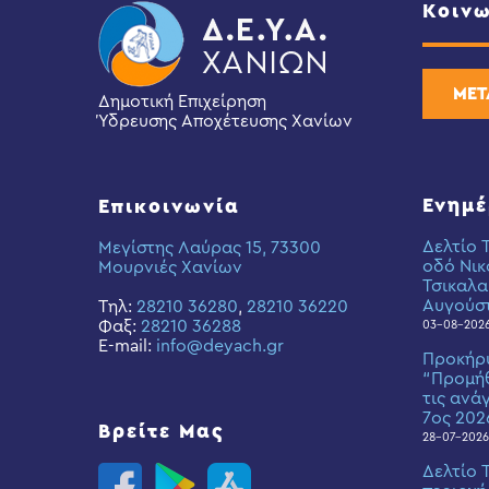
Κοινω
ΜΕΤ
Δημοτική Επιχείρηση
Ύδρευσης Αποχέτευσης Χανίων
Ενημ
Επικοινωνία
Δελτίο 
Μεγίστης Λαύρας 15, 73300
οδό Νικ
Μουρνιές Χανίων
Τσικαλα
Αυγούσ
Τηλ:
28210 36280
,
28210 36220
Φαξ:
28210 36288
03-08-202
E-mail:
info@deyach.gr
Προκήρ
“Προμήθ
τις ανά
7ος 202
Βρείτε Μας
28-07-2026
Δελτίο 