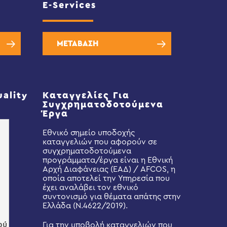
E-Services
ΜΕΤΑΒΑΣΗ
uality
Καταγγελίες Για
Συγχρηματοδοτούμενα
Έργα
Εθνικό σημείο υποδοχής
καταγγελιών που αφορούν σε
συγχρηματοδοτούμενα
προγράμματα/έργα είναι η Εθνική
Αρχή Διαφάνειας (ΕΑΔ) / AFCOS, η
οποία αποτελεί την Υπηρεσία που
έχει αναλάβει τον εθνικό
συντονισμό για θέματα απάτης στην
Ελλάδα (Ν.4622/2019).
Για την υποβολή καταγγελιών που