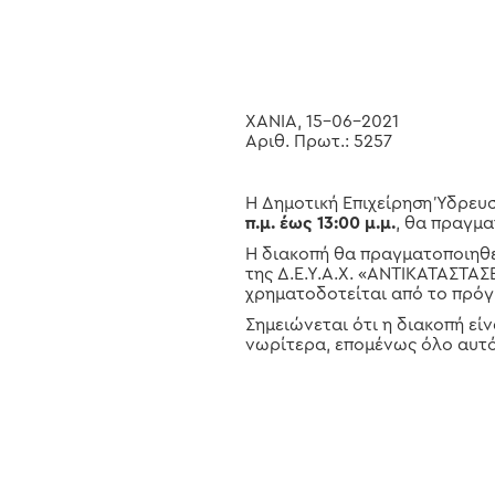
Hit enter to search or ESC to close
ΧΑΝΙΑ, 15-06-2021
Αριθ. Πρωτ.: 5257
Η Δημοτική Επιχείρηση Ύδρευ
π.μ. έως 13:00 μ.μ.
, θα πραγμ
Η διακοπή θα πραγματοποιηθε
της Δ.Ε.Υ.Α.Χ. «ΑΝΤΙΚΑΤΑΣ
χρηματοδοτείται από το πρό
Σημειώνεται ότι η διακοπή εί
νωρίτερα, επομένως όλο αυτό