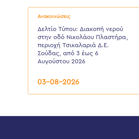
Δελτίο
Τύπου:
Ανακοινώσεις
Διακοπή
νερού
Δελτίο Τύπου: Διακοπή νερού
στην
στην οδό Νικολάου Πλαστήρα,
οδό
Νικολάου
περιοχή Τσικαλαριά Δ.Ε.
Πλαστήρα,
Σούδας, από 3 έως 6
περιοχή
Τσικαλαριά
Αυγούστου 2026
Δ.Ε.
Σούδας,
από
03-08-2026
3
έως
6
Αυγούστου
2026