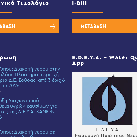
νικό Τιμολόγιο
I-Bill
ΑΒΑΣΗ
ΜΕΤΑΒΑΣΗ
έρωση
E.D.E.Y.A. – Water Q
App
Τύπου: Διακοπή νερού στην
ολάου Πλαστήρα, περιοχή
ριά Δ.Ε. Σούδας, από 3 έως 6
του 2026
6
υξη Διαγωνισμού
εια υγρών καυσίμων για
γκες της Δ.Ε.Υ.Α. ΧΑΝΙΩΝ”
6
Τύπου: Διακοπή νερού σε