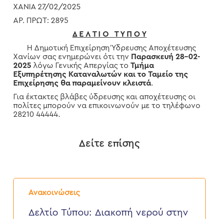
ΧΑΝΙΑ 27/02/2025
ΑΡ. ΠΡΩΤ: 2895
Δ Ε Λ Τ Ι Ο Τ Υ Π Ο Υ
Η Δημοτική Επιχείρηση Ύδρευσης Αποχέτευσης
Χανίων σας ενημερώνει ότι την
Παρασκευή 28-02-
2025
λόγω Γενικής Απεργίας το
Τμήμα
Εξυπηρέτησης Καταναλωτών και το Ταμείο της
Επιχείρησης θα παραμείνουν κλειστά
.
Για έκτακτες βλάβες ύδρευσης και αποχέτευσης οι
πολίτες μπορούν να επικοινωνούν με το τηλέφωνο
28210 44444.
Δείτε επίσης
Δελτίο
Τύπου:
Ανακοινώσεις
Διακοπή
νερού
Δελτίο Τύπου: Διακοπή νερού στην
στην