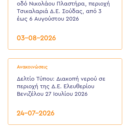
οδό Νικολάου Πλαστήρα, περιοχή
οδό
Νικολάου
Τσικαλαριά Δ.Ε. Σούδας, από 3
Πλαστήρα,
έως 6 Αυγούστου 2026
περιοχή
Τσικαλαριά
Δ.Ε.
Σούδας,
03-08-2026
από
3
έως
6
Δελτίο
Αυγούστου
Τύπου:
2026
Ανακοινώσεις
Διακοπή
νερού
Δελτίο Τύπου: Διακοπή νερού σε
σε
περιοχή της Δ.Ε. Ελευθερίου
περιοχή
της
Βενιζέλου 27 Ιουλίου 2026
Δ.Ε.
Ελευθερίου
Βενιζέλου
24-07-2026
27
Ιουλίου
2026