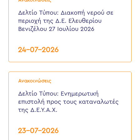
Ανακοινώσεις
Διακοπή
νερού
Δελτίο Τύπου: Διακοπή νερού σε
σε
περιοχή της Δ.Ε. Ελευθερίου
περιοχή
της
Βενιζέλου 27 Ιουλίου 2026
Δ.Ε.
Ελευθερίου
Βενιζέλου
24-07-2026
27
Ιουλίου
2026
Δελτίο
Τύπου:
Ανακοινώσεις
Eνημερωτική
επιστολή
Δελτίο Τύπου: Eνημερωτική
προς
επιστολή προς τους καταναλωτές
τους
καταναλωτές
της Δ.Ε.Υ.Α.Χ.
της
Δ.Ε.Υ.Α.Χ.
23-07-2026