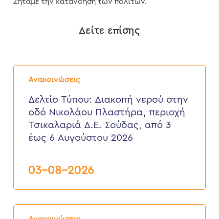
Ζητάμε την κατανόηση των πολιτών.
Δείτε επίσης
Δελτίο
Τύπου:
Ανακοινώσεις
Διακοπή
νερού
Δελτίο Τύπου: Διακοπή νερού στην
στην
οδό Νικολάου Πλαστήρα, περιοχή
οδό
Νικολάου
Τσικαλαριά Δ.Ε. Σούδας, από 3
Πλαστήρα,
έως 6 Αυγούστου 2026
περιοχή
Τσικαλαριά
Δ.Ε.
Σούδας,
03-08-2026
από
3
έως
6
Δελτίο
Αυγούστου
Τύπου:
2026