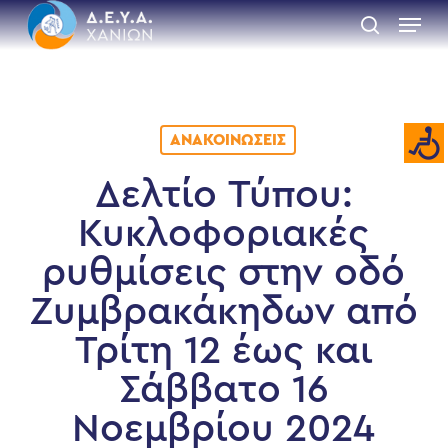
Skip
Menu
to
search
main
Close
content
Menu
ΑΝΑΚΟΙΝΏΣΕΙΣ
Δελτίο Τύπου:
Κυκλοφοριακές
ρυθμίσεις στην οδό
Ζυμβρακάκηδων από
Τρίτη 12 έως και
Σάββατο 16
Νοεμβρίου 2024