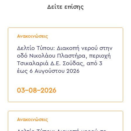
Δείτε επίσης
Δελτίο
Τύπου:
Ανακοινώσεις
Διακοπή
νερού
Δελτίο Τύπου: Διακοπή νερού στην
στην
οδό Νικολάου Πλαστήρα, περιοχή
οδό
Νικολάου
Τσικαλαριά Δ.Ε. Σούδας, από 3
Πλαστήρα,
έως 6 Αυγούστου 2026
περιοχή
Τσικαλαριά
Δ.Ε.
Σούδας,
03-08-2026
από
3
έως
6
Δελτίο
Αυγούστου
Τύπου:
2026
Ανακοινώσεις
Διακοπή
νερού