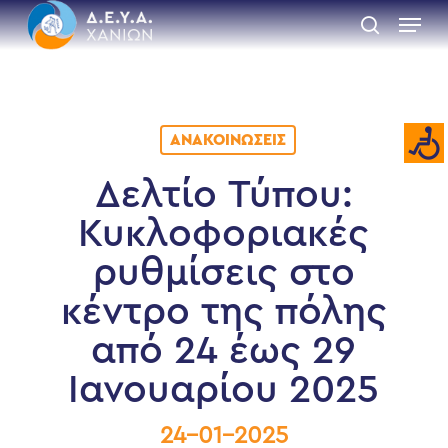
Skip
Menu
to
search
main
Close
content
Menu
ΑΝΑΚΟΙΝΏΣΕΙΣ
Δελτίο Τύπου:
Κυκλοφοριακές
ρυθμίσεις στο
κέντρο της πόλης
από 24 έως 29
Ιανουαρίου 2025
24-01-2025