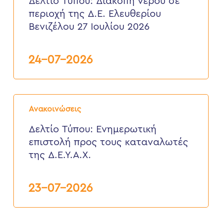
Δελτίο Τύπου: Διακοπή νερού σε
σε
περιοχή της Δ.Ε. Ελευθερίου
περιοχή
της
Βενιζέλου 27 Ιουλίου 2026
Δ.Ε.
Ελευθερίου
Βενιζέλου
24-07-2026
27
Ιουλίου
2026
Δελτίο
Τύπου:
Ανακοινώσεις
Eνημερωτική
επιστολή
Δελτίο Τύπου: Eνημερωτική
προς
επιστολή προς τους καταναλωτές
τους
καταναλωτές
της Δ.Ε.Υ.Α.Χ.
της
Δ.Ε.Υ.Α.Χ.
23-07-2026