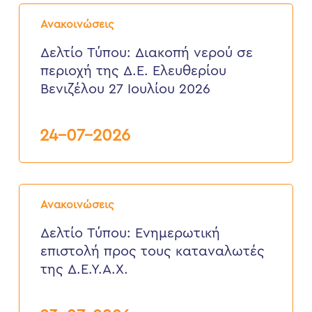
Δελτίο
Αυγούστου
Τύπου:
2026
Ανακοινώσεις
Διακοπή
νερού
Δελτίο Τύπου: Διακοπή νερού σε
σε
περιοχή της Δ.Ε. Ελευθερίου
περιοχή
της
Βενιζέλου 27 Ιουλίου 2026
Δ.Ε.
Ελευθερίου
Βενιζέλου
24-07-2026
27
Ιουλίου
2026
Δελτίο
Τύπου:
Ανακοινώσεις
Eνημερωτική
επιστολή
Δελτίο Τύπου: Eνημερωτική
προς
επιστολή προς τους καταναλωτές
τους
καταναλωτές
της Δ.Ε.Υ.Α.Χ.
της
Δ.Ε.Υ.Α.Χ.