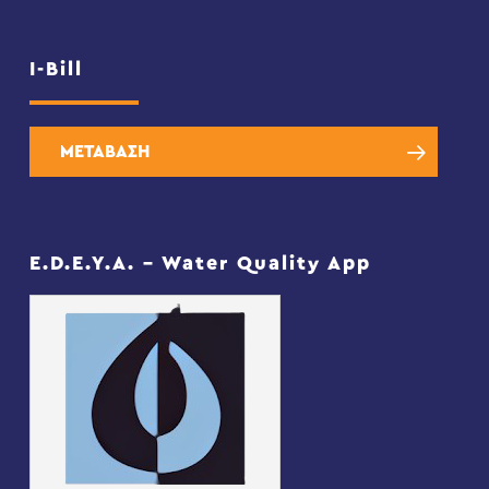
I-Bill
ΜΕΤΑΒΑΣΗ
E.D.E.Y.A. – Water Quality App