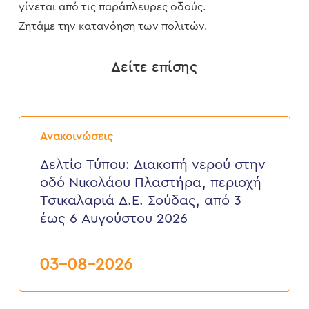
γίνεται από τις παράπλευρες οδούς.
Ζητάμε την κατανόηση των πολιτών.
Δείτε επίσης
Δελτίο
Τύπου:
Ανακοινώσεις
Διακοπή
νερού
Δελτίο Τύπου: Διακοπή νερού στην
στην
οδό Νικολάου Πλαστήρα, περιοχή
οδό
Νικολάου
Τσικαλαριά Δ.Ε. Σούδας, από 3
Πλαστήρα,
έως 6 Αυγούστου 2026
περιοχή
Τσικαλαριά
Δ.Ε.
Σούδας,
03-08-2026
από
3
έως
6