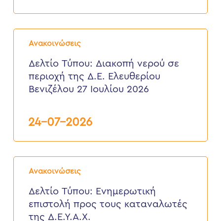
3
έως
6
Δελτίο
Αυγούστου
Τύπου:
2026
Ανακοινώσεις
Διακοπή
νερού
Δελτίο Τύπου: Διακοπή νερού σε
σε
περιοχή της Δ.Ε. Ελευθερίου
περιοχή
της
Βενιζέλου 27 Ιουλίου 2026
Δ.Ε.
Ελευθερίου
Βενιζέλου
24-07-2026
27
Ιουλίου
2026
Δελτίο
Τύπου:
Ανακοινώσεις
Eνημερωτική
επιστολή
Δελτίο Τύπου: Eνημερωτική
προς
επιστολή προς τους καταναλωτές
τους
καταναλωτές
της Δ.Ε.Υ.Α.Χ.