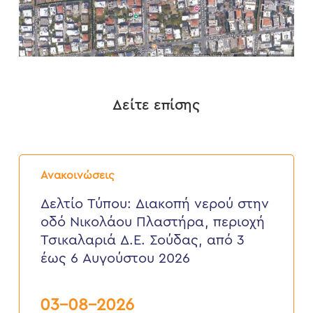
Δείτε επίσης
Δελτίο
Τύπου:
Ανακοινώσεις
Διακοπή
νερού
Δελτίο Τύπου: Διακοπή νερού στην
στην
οδό Νικολάου Πλαστήρα, περιοχή
οδό
Νικολάου
Τσικαλαριά Δ.Ε. Σούδας, από 3
Πλαστήρα,
έως 6 Αυγούστου 2026
περιοχή
Τσικαλαριά
Δ.Ε.
Σούδας,
03-08-2026
από