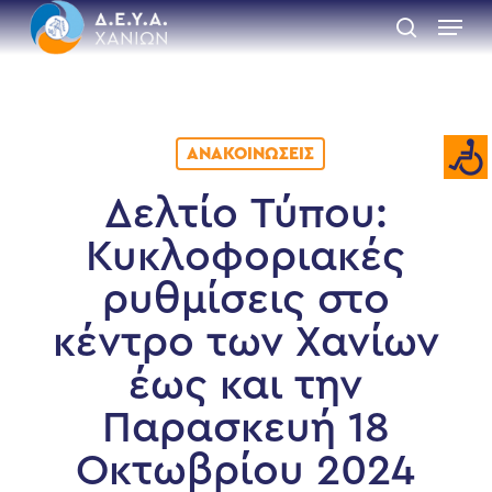
Skip
Menu
to
search
main
Close
content
Menu
ΑΝΑΚΟΙΝΏΣΕΙΣ
Δελτίο Τύπου:
Κυκλοφοριακές
ρυθμίσεις στο
κέντρο των Χανίων
έως και την
Παρασκευή 18
Οκτωβρίου 2024