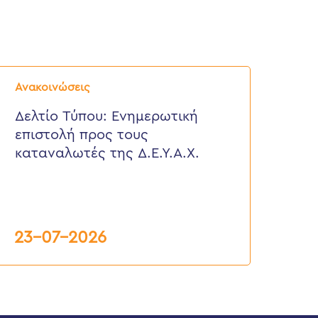
ελτίο
ύπου:
Ανακοινώσεις
νημερωτική
πιστολή
Δελτίο Τύπου: Eνημερωτική
ρος
επιστολή προς τους
ους
αταναλωτές
καταναλωτές της Δ.Ε.Υ.Α.Χ.
ης
.Ε.Υ.Α.Χ.
23-07-2026