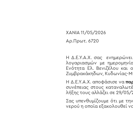
Hit enter to search or ESC to close
ΧΑΝΙΑ 11/05/2026
Αρ.Πρωτ. 6720
Η Δ.Ε.Υ.Α.Χ. σας ενημερώνε
λογαριασμών με ημερομηνία
Ενότητα Ελ. Βενιζέλου και 
Ζυμβρακάκηδων, Κυδωνίας-Μπ
Η Δ.Ε.Υ.Α.Χ. αποφάσισε να
πα
συνέπειας στους καταναλωτέ
λήξης τους αλλάζει σε 29/05/
Σας υπενθυμίζουμε ότι με τη
νερού η οποία εξακολουθεί να