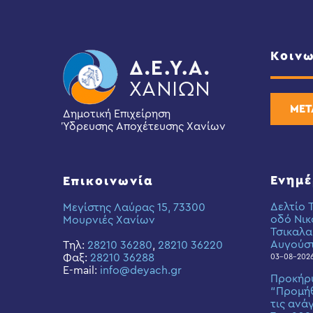
Κοινω
ΜΕΤ
Δημοτική Επιχείρηση
Ύδρευσης Αποχέτευσης Χανίων
Ενημ
Επικοινωνία
Δελτίο 
Μεγίστης Λαύρας 15, 73300
οδό Νικ
Μουρνιές Χανίων
Τσικαλα
Αυγούσ
Τηλ:
28210 36280
,
28210 36220
Φαξ:
28210 36288
03-08-202
E-mail:
info@deyach.gr
Προκήρ
“Προμήθ
τις ανά