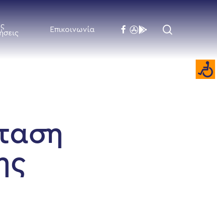
ές
search
facebook
flickr
behance
Επικοινωνία
ήσεις
άταση
ης