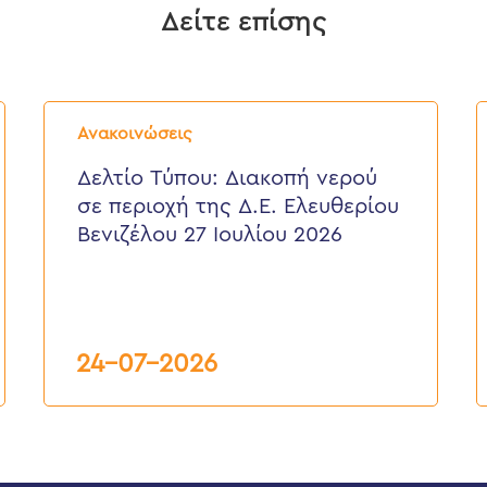
Δείτε επίσης
Δελτίο
Δ
Τύπου:
Τ
Ανακοινώσεις
Διακοπή
E
νερού
ε
Δελτίο Τύπου: Διακοπή νερού
σε
π
σε περιοχή της Δ.Ε. Ελευθερίου
περιοχή
τ
της
κ
Βενιζέλου 27 Ιουλίου 2026
Δ.Ε.
τ
Ελευθερίου
Δ
Βενιζέλου
27
Ιουλίου
2026
24-07-2026