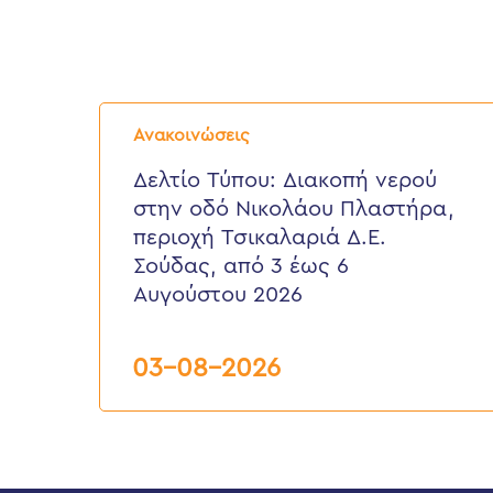
Δελτίο
Τύπου:
Ανακοινώσεις
Διακοπή
νερού
Δελτίο Τύπου: Διακοπή νερού
στην
στην οδό Νικολάου Πλαστήρα,
οδό
Νικολάου
περιοχή Τσικαλαριά Δ.Ε.
Πλαστήρα,
Σούδας, από 3 έως 6
περιοχή
Τσικαλαριά
Αυγούστου 2026
Δ.Ε.
Σούδας,
από
03-08-2026
3
έως
6
Αυγούστου
2026