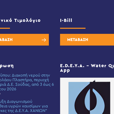
νικό Τιμολόγιο
I-Bill
ΑΒΑΣΗ
ΜΕΤΑΒΑΣΗ
έρωση
E.D.E.Y.A. – Water Q
App
Τύπου: Διακοπή νερού στην
ολάου Πλαστήρα, περιοχή
ριά Δ.Ε. Σούδας, από 3 έως 6
του 2026
6
υξη Διαγωνισμού
εια υγρών καυσίμων για
γκες της Δ.Ε.Υ.Α. ΧΑΝΙΩΝ”