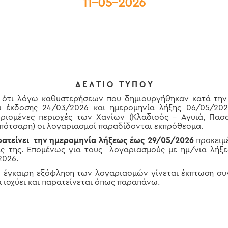
11-05-2026
Δ Ε Λ Τ Ι Ο Τ Υ Π Ο Υ
ι ότι λόγω καθυστερήσεων που δημιουργήθηκαν κατά τη
 έκδοσης 24/03/2026 και ημερομηνία λήξης 06/05/20
ορισμένες περιοχές των Χανίων (Κλαδισός – Αγυιά, Πασ
ότσαρη) οι λογαριασμοί παραδίδονται εκπρόθεσμα.
ρατείνει την ημερομηνία λήξεως έως 29/05/2026
προκειμ
ς της. Επομένως για τους λογαριασμούς με ημ/νια λήξ
2026.
ν έγκαιρη εξόφληση των λογαριασμών γίνεται έκπτωση συν
 ισχύει και παρατείνεται όπως παραπάνω.