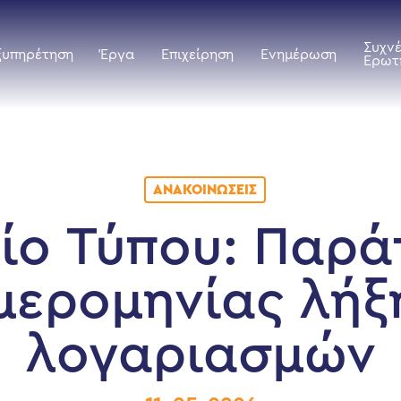
Συχν
ξυπηρέτηση
Έργα
Επιχείρηση
Ενημέρωση
Ερωτ
ΑΝΑΚΟΙΝΏΣΕΙΣ
ίο Τύπου: Παρ
μερομηνίας λήξ
λογαριασμών