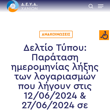
Skip
Menu
to
search
main
Close
content
Menu
ΑΝΑΚΟΙΝΏΣΕΙΣ
Δελτίο Τύπου:
Παράταση
ημερομηνίας λήξης
των λογαριασμών
που λήγουν στις
12/06/2024 &
27/06/2024 σε