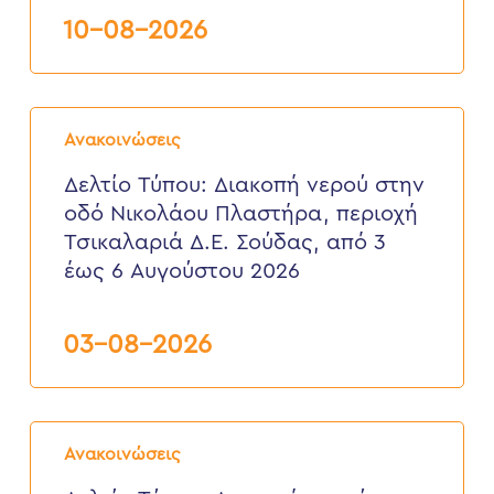
Ακρωτηρίου
Δευτέρα
10-08-2026
10
Αυγούστου
2026
Δελτίο
Τύπου:
Ανακοινώσεις
Διακοπή
νερού
Δελτίο Τύπου: Διακοπή νερού στην
στην
οδό Νικολάου Πλαστήρα, περιοχή
οδό
Νικολάου
Τσικαλαριά Δ.Ε. Σούδας, από 3
Πλαστήρα,
έως 6 Αυγούστου 2026
περιοχή
Τσικαλαριά
Δ.Ε.
Σούδας,
03-08-2026
από
3
έως
6
Δελτίο
Αυγούστου
Τύπου:
2026
Ανακοινώσεις
Διακοπή
νερού