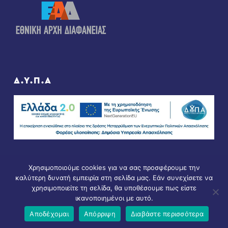
Δ.Υ.Π.Α
Χρησιμοποιούμε cookies για να σας προσφέρουμε την
καλύτερη δυνατή εμπειρία στη σελίδα μας. Εάν συνεχίσετε να
χρησιμοποιείτε τη σελίδα, θα υποθέσουμε πως είστε
ικανοποιημένοι με αυτό.
© Copyright 2021 - All Rights Reserved. D & D by
ArTECH
Αποδέχομαι
Απόρριψη
Διαβάστε περισσότερα