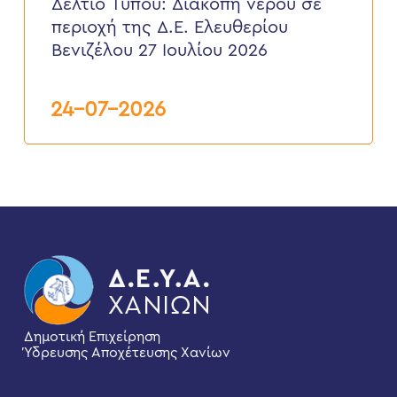
Δελτίο Τύπου: Διακοπή νερού σε
σε
περιοχή της Δ.Ε. Ελευθερίου
περιοχή
της
Βενιζέλου 27 Ιουλίου 2026
Δ.Ε.
Ελευθερίου
Βενιζέλου
24-07-2026
27
Ιουλίου
2026
Δημοτική Επιχείρηση
Ύδρευσης Αποχέτευσης Χανίων