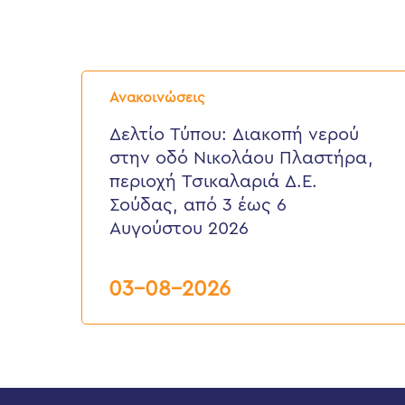
Δελτίο
Τύπου:
Ανακοινώσεις
Διακοπή
νερού
Δελτίο Τύπου: Διακοπή νερού
στην
στην οδό Νικολάου Πλαστήρα,
οδό
Νικολάου
περιοχή Τσικαλαριά Δ.Ε.
Πλαστήρα,
Σούδας, από 3 έως 6
περιοχή
Τσικαλαριά
Αυγούστου 2026
Δ.Ε.
Σούδας,
από
03-08-2026
3
έως
6
Αυγούστου
2026