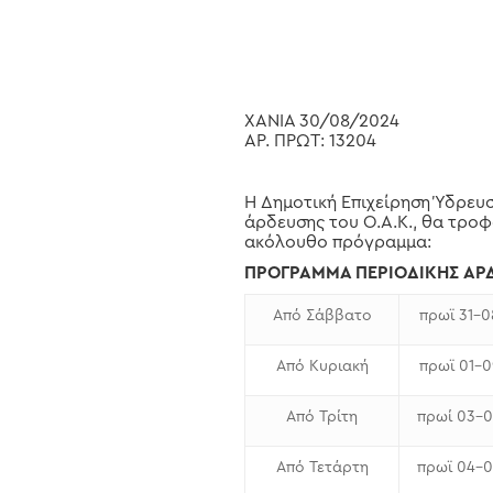
ΧΑΝΙΑ 30/08/2024
ΑΡ. ΠΡΩΤ: 13204
Η Δημοτική Επιχείρηση Ύδρευ
Hit enter to search or ESC to close
άρδευσης του Ο.Α.Κ., θα τρο
ακόλουθο πρόγραμμα:
ΠΡΟΓΡΑΜΜΑ ΠΕΡΙΟΔΙΚΗΣ ΑΡΔ
Από Σάββατο
πρωϊ 31-
Από Κυριακή
πρωϊ 01-
Από Τρίτη
πρωί 03-
Από Τετάρτη
πρωϊ 04-