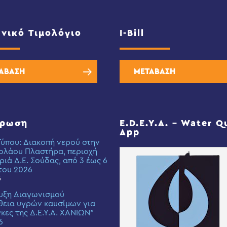
νικό Τιμολόγιο
I-Bill
ΑΒΑΣΗ
ΜΕΤΑΒΑΣΗ
έρωση
E.D.E.Y.A. – Water Q
App
Τύπου: Διακοπή νερού στην
ολάου Πλαστήρα, περιοχή
ριά Δ.Ε. Σούδας, από 3 έως 6
του 2026
6
υξη Διαγωνισμού
εια υγρών καυσίμων για
γκες της Δ.Ε.Υ.Α. ΧΑΝΙΩΝ”
6