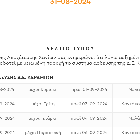
31-08-2024
Δ Ε Λ Τ Ι Ο Τ Υ Π Ο Υ
σης Αποχέτευσης Χανίων σας ενημερώνει ότι λόγω αυξημέ
φοδοτεί με μειωμένη παροχή το σύστημα άρδευσης της Δ.Ε.
ΕΥΣΗΣ Δ.Ε. ΚΕΡΑΜΙΩΝ
08-2024
μέχρι Κυριακή
πρωϊ 01-09-2024
Μαλά
09-2024
μέχρι Τρίτη
πρωϊ 03-09-2024
Κοντόπου
09-2024
μέχρι Τετάρτη
πρωϊ 04-09-2024
Μαλά
09-2024
μέχρι Παρασκευή
πρωϊ 06-09-2024
Κοντόπου