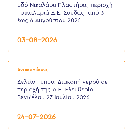
στην
οδό Νικολάου Πλαστήρα, περιοχή
οδό
Νικολάου
Τσικαλαριά Δ.Ε. Σούδας, από 3
Πλαστήρα,
έως 6 Αυγούστου 2026
περιοχή
Τσικαλαριά
Δ.Ε.
Σούδας,
03-08-2026
από
3
έως
6
Δελτίο
Αυγούστου
Τύπου:
2026
Ανακοινώσεις
Διακοπή
νερού
Δελτίο Τύπου: Διακοπή νερού σε
σε
περιοχή της Δ.Ε. Ελευθερίου
περιοχή
της
Βενιζέλου 27 Ιουλίου 2026
Δ.Ε.
Ελευθερίου
Βενιζέλου
24-07-2026
27
Ιουλίου
2026