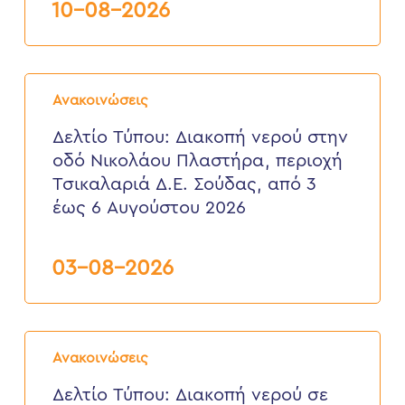
Δευτέρα
10-08-2026
10
Αυγούστου
2026
Δελτίο
Τύπου:
Ανακοινώσεις
Διακοπή
νερού
Δελτίο Τύπου: Διακοπή νερού στην
στην
οδό Νικολάου Πλαστήρα, περιοχή
οδό
Νικολάου
Τσικαλαριά Δ.Ε. Σούδας, από 3
Πλαστήρα,
έως 6 Αυγούστου 2026
περιοχή
Τσικαλαριά
Δ.Ε.
Σούδας,
03-08-2026
από
3
έως
6
Δελτίο
Αυγούστου
Τύπου:
2026
Ανακοινώσεις
Διακοπή
νερού
Δελτίο Τύπου: Διακοπή νερού σε
σε