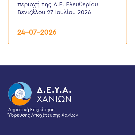
περιοχή της Δ.Ε. Ελευθερίου
περιοχή
της
Βενιζέλου 27 Ιουλίου 2026
Δ.Ε.
Ελευθερίου
Βενιζέλου
24-07-2026
27
Ιουλίου
2026
Δημοτική Επιχείρηση
Ύδρευσης Αποχέτευσης Χανίων