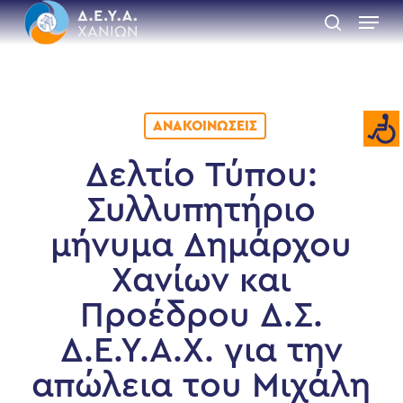
Skip
Menu
to
search
main
Close
content
Menu
ΑΝΑΚΟΙΝΏΣΕΙΣ
Δελτίο Τύπου:
Συλλυπητήριο
μήνυμα Δημάρχου
Χανίων και
Προέδρου Δ.Σ.
Δ.Ε.Υ.Α.Χ. για την
απώλεια του Μιχάλη