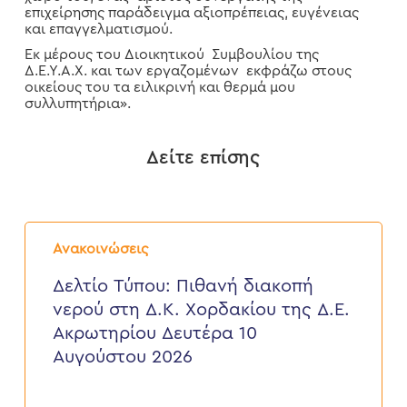
επιχείρησης παράδειγμα αξιοπρέπειας, ευγένειας
και επαγγελματισμού.
Εκ μέρους του Διοικητικού Συμβουλίου της
Δ.Ε.Υ.Α.Χ. και των εργαζομένων εκφράζω στους
οικείους του τα ειλικρινή και θερμά μου
συλλυπητήρια».
Δείτε επίσης
Δελτίο
Τύπου:
Ανακοινώσεις
Πιθανή
διακοπή
Δελτίο Τύπου: Πιθανή διακοπή
νερού
νερού στη Δ.Κ. Χορδακίου της Δ.Ε.
στη
Δ.Κ.
Ακρωτηρίου Δευτέρα 10
Χορδακίου
Αυγούστου 2026
της
Δ.Ε.
Ακρωτηρίου