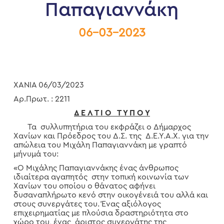
Παπαγιαννάκη
06-03-2023
ΧΑΝΙΑ 06/03/2023
Αρ.Πρωτ. : 2211
Δ Ε Λ Τ Ι Ο Τ Υ Π Ο Υ
Τα συλλυπητήρια του εκφράζει ο Δήμαρχος
Χανίων και Πρόεδρος του Δ.Σ. της Δ.Ε.Υ.Α.Χ. για την
απώλεια του Μιχάλη Παπαγιαννάκη με γραπτό
μήνυμά του:
«Ο Μιχάλης Παπαγιαννάκης ένας άνθρωπος
ιδιαίτερα αγαπητός στην τοπική κοινωνία των
Χανίων του οποίου ο θάνατος αφήνει
δυσαναπλήρωτο κενό στην οικογένειά του αλλά και
στους συνεργάτες του. Ένας αξιόλογος
επιχειρηματίας με πλούσια δραστηριότητα στο
χώρο του, ένας άριστος συνεργάτης της