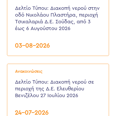
Διακοπή
νερού
Δελτίο Τύπου: Διακοπή νερού στην
στην
οδό Νικολάου Πλαστήρα, περιοχή
οδό
Νικολάου
Τσικαλαριά Δ.Ε. Σούδας, από 3
Πλαστήρα,
έως 6 Αυγούστου 2026
περιοχή
Τσικαλαριά
Δ.Ε.
Σούδας,
03-08-2026
από
3
έως
6
Δελτίο
Αυγούστου
Τύπου:
2026
Ανακοινώσεις
Διακοπή
νερού
Δελτίο Τύπου: Διακοπή νερού σε
σε
περιοχή της Δ.Ε. Ελευθερίου
περιοχή
της
Βενιζέλου 27 Ιουλίου 2026
Δ.Ε.
Ελευθερίου
Βενιζέλου
24-07-2026
27