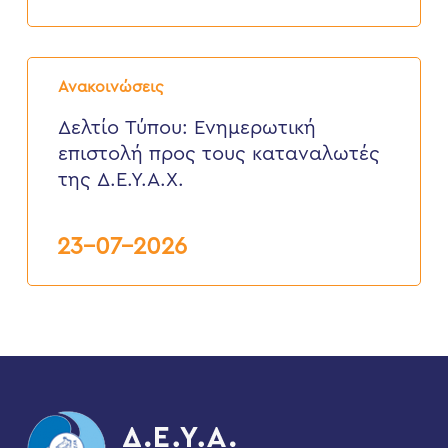
Ιουλίου
2026
Δελτίο
Τύπου:
Ανακοινώσεις
Eνημερωτική
επιστολή
Δελτίο Τύπου: Eνημερωτική
προς
επιστολή προς τους καταναλωτές
τους
καταναλωτές
της Δ.Ε.Υ.Α.Χ.
της
Δ.Ε.Υ.Α.Χ.
23-07-2026