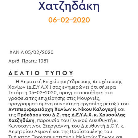
Χατζηδάκη
06-02-2020
ΧΑΝΙΑ 05/
02
/2020
Αριθ. Πρωτ.: 1081
Δ Ε Λ Τ Ι Ο Τ Υ Π Ο Υ
Η Δημοτική Επιχείρηση Ύδρευσης Αποχέτευσης
Χανίων (Δ.Ε.Υ.Α.Χ.) σας ενημερώνει ότι σήμερα
Τετάρτη 05-02-2020, πραγματοποιήθηκε στα
γραφεία της επιχείρησης στις Μουρνιές,
προγραμματισμένη συνάντηση εργασίας μεταξύ του
Αντιπεριφερειάρχη Χανίων κ. Νίκου Καλογερή
και
της
Πρόεδρου του Δ.Σ. της Δ.Ε.Υ.Α.Χ. κ. Χρυσούλας
Χατζηδάκη
, παρουσία του Γενικού Διευθυντή κ.
Κωνσταντίνου Στεργιάννη, του Διευθυντή Δ.Ο.Υ. κ.
Δημητρίου Λεμονή και της Προϊσταμένης του
Τμήματος Προγραμματισμού-Μελετών-Έργων και