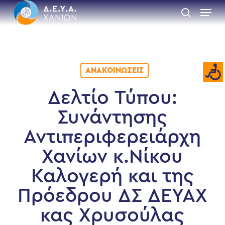
Skip
Menu
to
search
main
Close
content
Menu
ΑΝΑΚΟΙΝΏΣΕΙΣ
Δελτίο Τύπου:
Συνάντησης
Αντιπεριφερειάρχη
Χανίων κ.Νίκου
Καλογερή και της
Πρόεδρου ΔΣ ΔΕΥΑΧ
κας Χρυσούλας