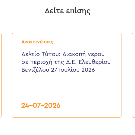
Δείτε επίσης
Δελτίο
Δ
Τύπου:
Τ
Ανακοινώσεις
Διακοπή
E
νερού
ε
Δελτίο Τύπου: Διακοπή νερού
σε
π
σε περιοχή της Δ.Ε. Ελευθερίου
περιοχή
τ
της
κ
Βενιζέλου 27 Ιουλίου 2026
Δ.Ε.
τ
Ελευθερίου
Δ
Βενιζέλου
27
Ιουλίου
2026
24-07-2026