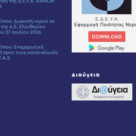
γκες της Δ.Ε.Υ.Α. ΧΑΝΙΩΝ”
6
Τύπου: Διακοπή νερού σε
 της Δ.Ε. Ελευθερίου
ου 27 Ιουλίου 2026
Τύπου: Eνημερωτική
ή προς τους καταναλωτές
Υ.Α.Χ.
Διαύγεια