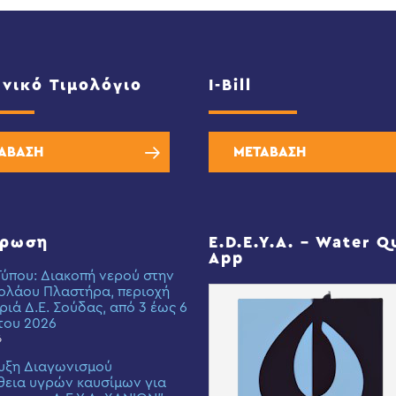
νικό Τιμολόγιο
I-Bill
ΑΒΑΣΗ
ΜΕΤΑΒΑΣΗ
έρωση
E.D.E.Y.A. – Water Q
App
Τύπου: Διακοπή νερού στην
ολάου Πλαστήρα, περιοχή
ριά Δ.Ε. Σούδας, από 3 έως 6
του 2026
6
υξη Διαγωνισμού
εια υγρών καυσίμων για