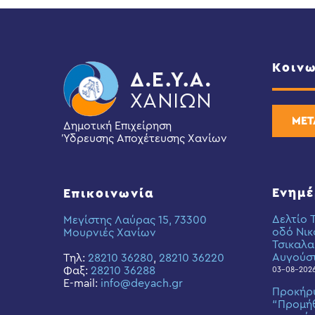
Κοινω
ΜΕΤ
Δημοτική Επιχείρηση
Ύδρευσης Αποχέτευσης Χανίων
Ενημ
Επικοινωνία
Δελτίο 
Μεγίστης Λαύρας 15, 73300
οδό Νικ
Μουρνιές Χανίων
Τσικαλα
Αυγούσ
Τηλ:
28210 36280
,
28210 36220
Φαξ:
28210 36288
03-08-202
E-mail:
info@deyach.gr
Προκήρ
“Προμήθ