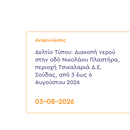
Δελτίο
Τύπου:
Ανακοινώσεις
Διακοπή
νερού
Δελτίο Τύπου: Διακοπή νερού
στην
στην οδό Νικολάου Πλαστήρα,
οδό
Νικολάου
περιοχή Τσικαλαριά Δ.Ε.
Πλαστήρα,
Σούδας, από 3 έως 6
περιοχή
Τσικαλαριά
Αυγούστου 2026
Δ.Ε.
Σούδας,
από
03-08-2026
3
έως
6
Αυγούστου
2026