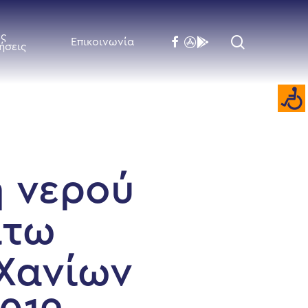
ές
search
facebook
flickr
behance
Επικοινωνία
ήσεις
ή νερού
άτω
Χανίων