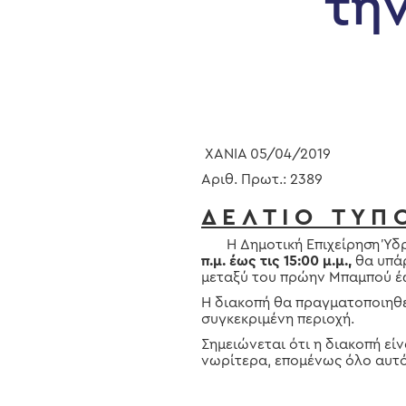
τη
Hit enter to search or ESC to close
ΧΑΝΙΑ 05/
04
/2019
Αριθ. Πρωτ.: 2389
Δ Ε Λ Τ Ι Ο Τ Υ Π 
Η Δημοτική Επιχείρηση Ύδρε
π.μ. έως τις 15:00 μ.μ.,
θα υπάρ
μεταξύ του πρώην Μπαμπού έ
Η διακοπή θα πραγματοποιηθ
συγκεκριμένη περιοχή.
Σημειώνεται ότι η διακοπή εί
νωρίτερα, επομένως όλο αυτό