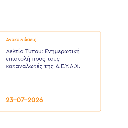
ελτίο
ύπου:
Ανακοινώσεις
νημερωτική
πιστολή
Δελτίο Τύπου: Eνημερωτική
ρος
επιστολή προς τους
ους
αταναλωτές
καταναλωτές της Δ.Ε.Υ.Α.Χ.
ης
.Ε.Υ.Α.Χ.
23-07-2026