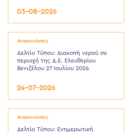
Δ.Ε.
Σούδας,
03-08-2026
από
3
έως
6
Δελτίο
Αυγούστου
Τύπου:
2026
Ανακοινώσεις
Διακοπή
νερού
Δελτίο Τύπου: Διακοπή νερού σε
σε
περιοχή της Δ.Ε. Ελευθερίου
περιοχή
της
Βενιζέλου 27 Ιουλίου 2026
Δ.Ε.
Ελευθερίου
Βενιζέλου
24-07-2026
27
Ιουλίου
2026
Δελτίο
Τύπου:
Ανακοινώσεις
Eνημερωτική
επιστολή
Δελτίο Τύπου: Eνημερωτική