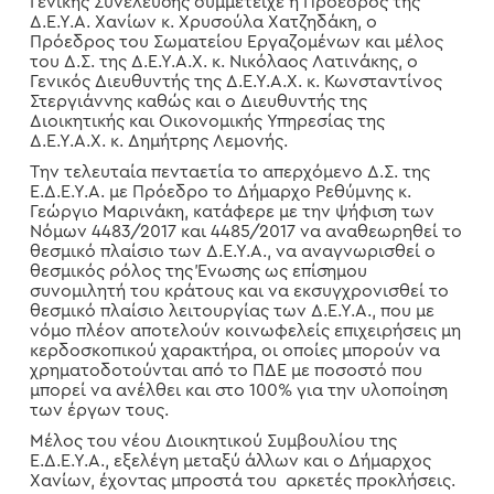
Γενικής Συνέλευσης συμμετείχε η Πρόεδρος της
Δ.Ε.Υ.Α. Χανίων κ. Χρυσούλα Χατζηδάκη, ο
Πρόεδρος του Σωματείου Εργαζομένων και μέλος
του Δ.Σ. της Δ.Ε.Υ.Α.Χ. κ. Νικόλαος Λατινάκης, ο
Γενικός Διευθυντής της Δ.Ε.Υ.Α.Χ. κ. Κωνσταντίνος
Στεργιάννης καθώς και ο Διευθυντής της
Διοικητικής και Οικονομικής Υπηρεσίας της
Δ.Ε.Υ.Α.Χ. κ. Δημήτρης Λεμονής.
Την τελευταία πενταετία το απερχόμενο Δ.Σ. της
Ε.Δ.Ε.Υ.Α. με Πρόεδρο το Δήμαρχο Ρεθύμνης κ.
Γεώργιο Μαρινάκη, κατάφερε με την ψήφιση των
Νόμων 4483/2017 και 4485/2017 να αναθεωρηθεί το
θεσμικό πλαίσιο των Δ.Ε.Υ.Α., να αναγνωρισθεί ο
θεσμικός ρόλος της Ένωσης ως επίσημου
συνομιλητή του κράτους και να εκσυγχρονισθεί το
θεσμικό πλαίσιο λειτουργίας των Δ.Ε.Υ.Α., που με
νόμο πλέον αποτελούν κοινωφελείς επιχειρήσεις μη
κερδοσκοπικού χαρακτήρα, οι οποίες μπορούν να
χρηματοδοτούνται από το ΠΔΕ με ποσοστό που
μπορεί να ανέλθει και στο 100% για την υλοποίηση
των έργων τους.
Μέλος του νέου Διοικητικού Συμβουλίου της
Ε.Δ.Ε.Υ.Α., εξελέγη μεταξύ άλλων και ο Δήμαρχος
Χανίων, έχοντας μπροστά του αρκετές προκλήσεις.