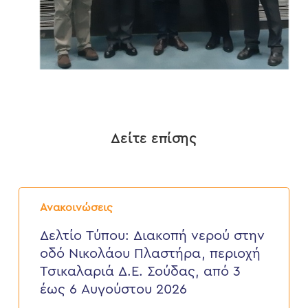
Δείτε επίσης
Δελτίο
Τύπου:
Ανακοινώσεις
Διακοπή
νερού
Δελτίο Τύπου: Διακοπή νερού στην
στην
οδό Νικολάου Πλαστήρα, περιοχή
οδό
Νικολάου
Τσικαλαριά Δ.Ε. Σούδας, από 3
Πλαστήρα,
έως 6 Αυγούστου 2026
περιοχή
Τσικαλαριά