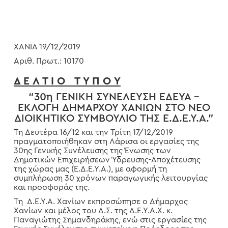
ΧΑΝΙΑ 19/
12
/2019
Αριθ. Πρωτ.: 10170
Δ Ε Λ Τ Ι Ο Τ Υ Π Ο Υ
“30η ΓΕΝΙΚΗ ΣΥΝΕΛΕΥΣΗ ΕΔΕΥΑ –
ΕΚΛΟΓΗ ΔΗΜΑΡΧΟΥ ΧΑΝΙΩΝ ΣΤΟ ΝΕΟ
ΔΙΟΙΚΗΤΙΚΟ ΣΥΜΒΟΥΛΙΟ ΤΗΣ Ε.Δ.Ε.Υ.Α.”
Τη Δευτέρα 16/12 και την Τρίτη 17/12/2019
πραγματοποιήθηκαν στη Λάρισα οι εργασίες της
30ης Γενικής Συνέλευσης της Ένωσης των
Δημοτικών Επιχειρήσεων Ύδρευσης-Αποχέτευσης
της χώρας μας (Ε.Δ.Ε.Υ.Α.), με αφορμή τη
συμπλήρωση 30 χρόνων παραγωγικής λειτουργίας
και προσφοράς της.
Τη Δ.Ε.Υ.Α. Χανίων εκπροσώπησε ο Δήμαρχος
Χανίων και μέλος του Δ.Σ. της Δ.Ε.Υ.Α.Χ. κ.
Παναγιώτης Σημανδηράκης, ενώ στις εργασίες της