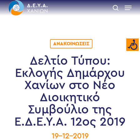
Skip
Menu
to
search
main
Close
content
Menu
ΑΝΑΚΟΙΝΏΣΕΙΣ
Δελτίο Τύπου:
Εκλογής Δημάρχου
Χανίων στο Νέο
Διοικητικό
Συμβούλιο της
Ε.Δ.Ε.Υ.Α. 12ος 2019
19-12-2019