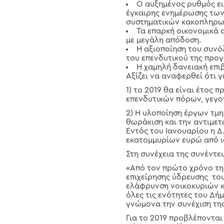
Ο αυξημένος ρυθμός ε
έγκαιρης ενημέρωσης των
συστηματικών κακοπληρωτ
Τα επαρκή οικονομικά 
με μεγάλη απόδοση.
Η αξιοποίηση του συνό
του επενδυτικού της προ
Η χαμηλή δανειακή επι
Αξίζει να αναφερθεί ότι 
1) το 2019 θα είναι έτος
επενδυτικών πόρων, γεγο
2) Η υλοποίηση έργων τμη
θωράκιση και την αντιμετ
Εντός του Ιανουαρίου η Δ
εκατομμυρίων ευρώ από ι
Στη συνέχεια της συνέντε
«Από τον πρώτο χρόνο της
επιχείρησης ύδρευσης του
ελάφρυνση νοικοκυριών κ
όλες τις ενότητες του Δή
γνώμονα την συνέχιση της
Για το 2019 προβλέπονται