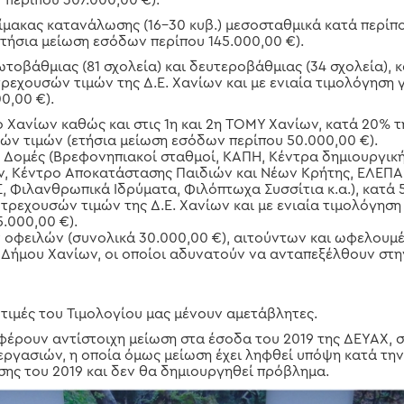
 περίπου 307.000,00 €).
λίμακας κατανάλωσης (16-30 κυβ.) μεσοσταθμικά κατά περίπου
τήσια μείωση εσόδων περίπου 145.000,00 €).
τοβάθμιας (81 σχολεία) και δευτεροβάθμιας (34 σχολεία), 
 τρεχουσών τιμών της Δ.Ε. Χανίων και με ενιαία τιμολόγηση γι
0,00 €).
Χανίων καθώς και στις 1η και 2η ΤΟΜΥ Χανίων, κατά 20% τη
σών τιμών (ετήσια μείωση εσόδων περίπου 50.000,00 €).
ς Δομές (Βρεφονηπιακοί σταθμοί, ΚΑΠΗ, Κέντρα δημιουργικ
ων, Κέντρο Αποκατάστασης Παιδιών και Νέων Κρήτης, ΕΛΕ
Φιλανθρωπικά Ιδρύματα, Φιλόπτωχα Συσσίτια κ.α.), κατά 5
ν τρεχουσών τιμών της Δ.Ε. Χανίων και με ενιαία τιμολόγηση γ
.000,00 €).
οφειλών (συνολικά 30.000,00 €), αιτούντων και ωφελουμ
υ Δήμου Χανίων, οι οποίοι αδυνατούν να ανταπεξέλθουν σ
 τιμές του Τιμολογίου μας μένουν αμετάβλητες.
έρουν αντίστοιχη μείωση στα έσοδα του 2019 της ΔΕΥΑΧ, σ
εργασιών, η οποία όμως μείωση έχει ληφθεί υπόψη κατά την
σης του 2019 και δεν θα δημιουργηθεί πρόβλημα.