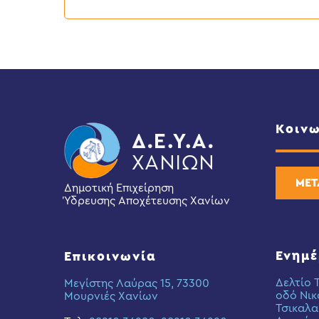
έως
6
Αυγούστου
2026
Κοινω
ΜΕΤ
Δημοτική Επιχείρηση
Ύδρευσης Αποχέτευσης Χανίων
Ενημ
Επικοινωνία
Δελτίο 
Μεγίστης Λαύρας 15, 73300
οδό Νικ
Μουρνιές Χανίων
Τσικαλα