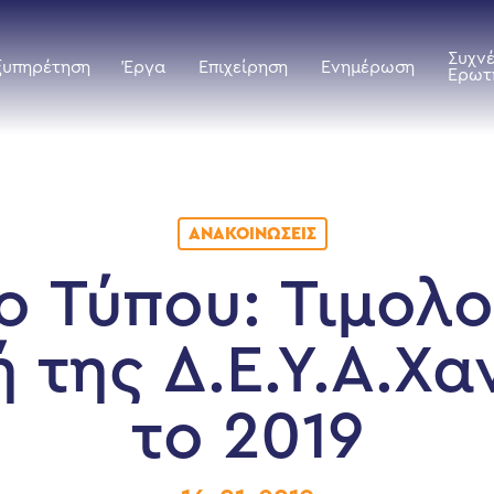
Συχν
ξυπηρέτηση
Έργα
Επιχείρηση
Ενημέρωση
Ερωτ
ΑΝΑΚΟΙΝΏΣΕΙΣ
ο Τύπου: Τιμολ
ή της Δ.Ε.Υ.Α.Χα
το 2019