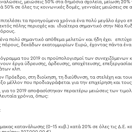
ταναλώσεις, μειώσεις 50% στα δημόσια σχολεία, μείωση 20% 
τά 50% σε όλες τις κοινωνικές δομές, γενναίες μειώσεις σε
επιτελέσει τα προηγούμενα χρόνια ένα πολύ μεγάλο έργο ε
 εκτός πόλης περιοχές και ιδιαίτερα σημαντικό στην Νέα Κυ
πόρους.
 ένα πολύ σημαντικό απόθεμα μελετών και ήδη έχει επιτύχ
ς πόρους, δεκάδων εκατομμυρίων Ευρώ, έχοντας πάντα ένα
ρόγραμμα του 2019 οι προϋπολογισμοί των συνεχιζόμενων κ
άνουν έργα ύδρευσης, άρδευσης, αποχέτευσης, επεξεργασία
των κλπ.
ν Πρόεδρο, στη διοίκηση, τη διεύθυνση, τα στελέχη και το
δοξο μέλλον που προδιαγράφεται για την επιχείρηση και τους
, για το 2019 αποφασίστηκαν περαιτέρω μειώσεις των τιμο
λευταία χρόνια, όπως:
:
λίμακας κατανάλωσης (0-15 κυβ.) κατά 20% σε όλες τις Δ.Ε. 