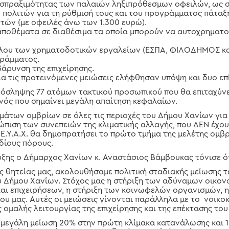
ισπραξιμότητας των παλαιών ληξιπρόθεσμων οφειλών, ως σ
 πολιτών για τη ρύθμισή τους και του προγράμματος πάταξ
ών (με οφειλές άνω των 1.300 ευρώ).
αποθέματα σε διαθέσιμα τα οποία μπορούν να αυτοχρηματ
λου των χρηματοδοτικών εργαλείων (ΕΣΠΑ, ΦΙΛΟΔΗΜΟΣ και 
γράμματος.
βάρυνση της επιχείρησης.
για τις προτεινόμενες μειώσεις ελήφθησαν υπόψη και δυο επ
 πρόσληψης 77 ατόμων τακτικού προσωπικού που θα επιταχύ
νός που σημαίνει μεγάλη απαίτηση κεφαλαίων.
μάτων ομβρίων σε όλες τις περιοχές του Δήμου Χανίων για
ώπιση των συνεπειών της κλιματικής αλλαγής, που ΔΕΝ έχο
.Ε.Υ.Α.Χ. θα δημοπρατήσει το πρώτο τμήμα της μελέτης ομ
δίους πόρους.
υξης ο Δήμαρχος Χανίων κ. Αναστάσιος Βάμβουκας τόνισε ότ
 θητείας μας, ακολουθήσαμε πολιτική σταδιακής μείωσης 
 Δήμου Χανίων. Στόχος μας η στήριξη των αδύναμων οικονο
αι επιχειρήσεων, η στήριξη των κοινωφελών οργανισμών, η
μου μας. Αυτές οι μειώσεις γίνονται παράλληλα με το νοικο
 ομαλής λειτουργίας της επιχείρησης και της επέκτασης του
 μεγάλη μείωση 20% στην πρώτη κλίμακα κατανάλωσης και 