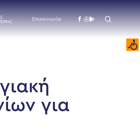
ές
search
facebook
flickr
behance
Επικοινωνία
ήσεις
ογιακή
νίων για