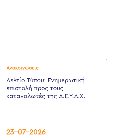
ελτίο
ύπου:
Ανακοινώσεις
νημερωτική
πιστολή
Δελτίο Τύπου: Eνημερωτική
ρος
επιστολή προς τους
ους
αταναλωτές
καταναλωτές της Δ.Ε.Υ.Α.Χ.
ης
.Ε.Υ.Α.Χ.
23-07-2026