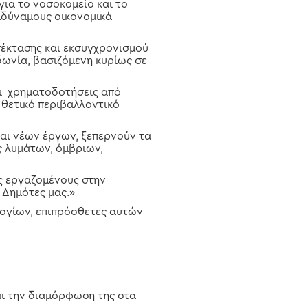
για το νοσοκομείο και το
 αδύναμους οικονομικά
πέκτασης και εκσυγχρονισμού
δωνία, βασιζόμενη κυρίως σε
ει χρηματοδοτήσεις από
 θετικό περιβαλλοντικό
αι νέων έργων, ξεπερνούν τα
ς λυμάτων, όμβριων,
υς εργαζομένους στην
 Δημότες μας.»
λογίων, επιπρόσθετες αυτών
και την διαμόρφωση της στα