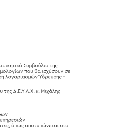
Διοικητικό Συμβούλιο της
τιμολογίων που θα ισχύσουν σε
δοση λογαριασμών Ύδρευσης –
της Δ.Ε.Υ.Α.Χ. κ. Μιχάλης
όρων
 υπηρεσιών
ότες, όπως αποτυπώνεται στο