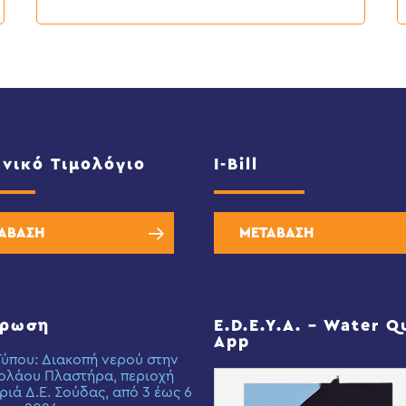
νικό Τιμολόγιο
I-Bill
ΑΒΑΣΗ
ΜΕΤΑΒΑΣΗ
έρωση
E.D.E.Y.A. – Water Q
App
Τύπου: Διακοπή νερού στην
ολάου Πλαστήρα, περιοχή
ριά Δ.Ε. Σούδας, από 3 έως 6