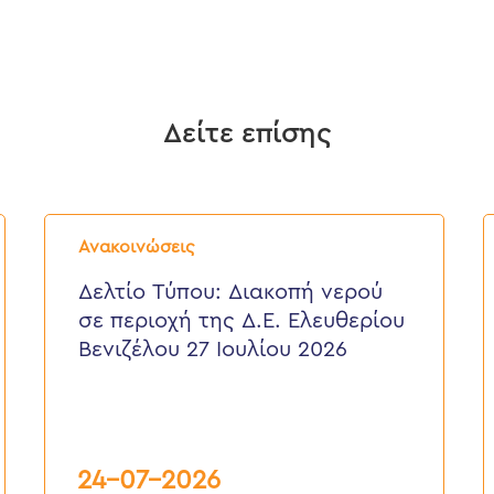
Δείτε επίσης
Δελτίο
Δ
Τύπου:
Τ
Ανακοινώσεις
Διακοπή
E
νερού
ε
Δελτίο Τύπου: Διακοπή νερού
σε
π
σε περιοχή της Δ.Ε. Ελευθερίου
περιοχή
τ
της
κ
Βενιζέλου 27 Ιουλίου 2026
Δ.Ε.
τ
Ελευθερίου
Δ
Βενιζέλου
27
Ιουλίου
2026
24-07-2026