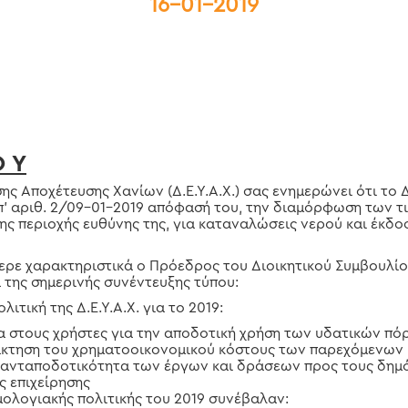
16-01-2019
Ο Υ
ης Αποχέτευσης Χανίων (Δ.Ε.Υ.Α.Χ.) σας ενημερώνει ότι το 
υπ’ αριθ. 2/09-01-2019 απόφασή του, την διαμόρφωση των 
της περιοχής ευθύνης της, για καταναλώσεις νερού και έκ
ρε χαρακτηριστικά ο Πρόεδρος του Διοικητικού Συμβουλίου 
α της σημερινής συνέντευξης τύπου:
ιτική της Δ.Ε.Υ.Α.Χ. για το 2019:
α στους χρήστες για την αποδοτική χρήση των υδατικών π
άκτηση του χρηματοοικονομικού κόστους των παρεχόμενων
η ανταποδοτικότητα των έργων και δράσεων προς τους δημ
ς επιχείρησης
μολογιακής πολιτικής του 2019 συνέβαλαν: