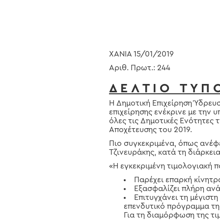
ΧΑΝΙΑ 15/
01
/2019
Αριθ. Πρωτ.: 244
Δ Ε Λ Τ Ι Ο Τ Υ Π 
Η Δημοτική Επιχείρηση Ύδρευσ
επιχείρησης ενέκρινε με την 
όλες τις Δημοτικές Ενότητες 
Αποχέτευσης του 2019.
Πιο συγκεκριμένα, όπως ανέφε
Τζινευράκης, κατά τη διάρκει
«Η εγκεκριμένη τιμολογιακή πολ
Hit enter to search or ESC to close
Παρέχει επαρκή κίνητρ
Εξασφαλίζει πλήρη αν
Επιτυγχάνει τη μέγιστ
επενδυτικό πρόγραμμα τη
Για τη διαμόρφωση της τι