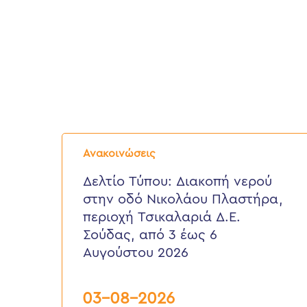
Δελτίο
Τύπου:
Ανακοινώσεις
Διακοπή
νερού
Δελτίο Τύπου: Διακοπή νερού
στην
στην οδό Νικολάου Πλαστήρα,
οδό
Νικολάου
περιοχή Τσικαλαριά Δ.Ε.
Πλαστήρα,
Σούδας, από 3 έως 6
περιοχή
Τσικαλαριά
Αυγούστου 2026
Δ.Ε.
Σούδας,
από
03-08-2026
3