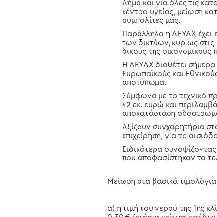
Δήμο και για όλες τις κα
κέντρο υγείας, μείωση κα
συμπολίτες μας.
Παράλληλα η ΔΕΥΑΧ έχει 
των δικτύων, κυρίως στις
δικούς της οικονομικούς 
Η ΔΕΥΑΧ διαθέτει σήμερα
Ευρωπαϊκούς και Εθνικού
αποτύπωμα.
Σύμφωνα με το τεχνικό π
42 εκ. ευρώ και περιλαμβ
αποκατάσταση οδοστρωμά
Αξίζουν συγχαρητήρια στο
επιχείρηση, για το αισιό
Ειδικότερα συνοψίζοντας
που αποφασίστηκαν τα τε
Μείωση στα βασικά τιμολόγια
α) η τιμή του νερού της 1ης κ