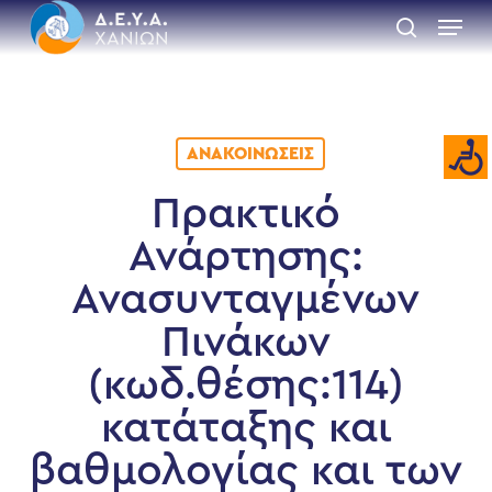
Skip
Menu
to
search
main
Close
content
Menu
ΑΝΑΚΟΙΝΏΣΕΙΣ
Πρακτικό
Ανάρτησης:
Ανασυνταγμένων
Πινάκων
(κωδ.θέσης:114)
κατάταξης και
βαθμολογίας και των