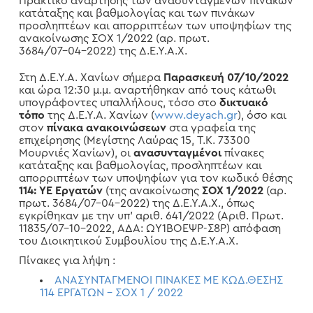
Πρακτικό ανάρτησης των ανασυνταγμένων πινάκων
κατάταξης και βαθμολογίας και των πινάκων
προσληπτέων και απορριπτέων των υποψηφίων της
ανακοίνωσης ΣΟΧ 1/2022 (αρ. πρωτ.
3684/07-04-2022) της Δ.Ε.Υ.Α.Χ.
Στη Δ.Ε.Υ.Α. Χανίων σήμερα
Παρασκευή 07/10/2022
και ώρα 12:30 μ.μ. αναρτήθηκαν από τους κάτωθι
υπογράφοντες υπαλλήλους, τόσο στο
δικτυακό
τόπο
της Δ.Ε.Υ.Α. Χανίων (
www.deyach.gr
), όσο και
στον
πίνακα ανακοινώσεων
στα γραφεία της
επιχείρησης (Μεγίστης Λαύρας 15, Τ.Κ. 73300
Μουρνιές Χανίων), οι
ανασυνταγμένοι
πίνακες
κατάταξης και βαθμολογίας, προσληπτέων και
απορριπτέων των υποψηφίων για τον κωδικό θέσης
114: ΥΕ Εργατών
(της ανακοίνωσης
ΣΟΧ 1/2022
(αρ.
πρωτ. 3684/07-04-2022) της Δ.Ε.Υ.Α.Χ., όπως
εγκρίθηκαν με την υπ’ αριθ. 641/2022 (Αριθ. Πρωτ.
11835/07-10-2022, ΑΔΑ: ΩΥ1ΒΟΕΨΡ-Σ8Ρ) απόφαση
του Διοικητικού Συμβουλίου της Δ.Ε.Υ.Α.Χ.
Πίνακες για λήψη :
ΑΝΑΣΥΝΤΑΓΜΕΝΟΙ ΠΙΝΑΚΕΣ ΜΕ ΚΩΔ.ΘΕΣΗΣ
114 ΕΡΓΑΤΩΝ – ΣΟΧ 1 / 2022