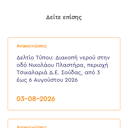
Δείτε επίσης
Δελτίο
Τύπου:
Ανακοινώσεις
Διακοπή
νερού
Δελτίο Τύπου: Διακοπή νερού στην
στην
οδό Νικολάου Πλαστήρα, περιοχή
οδό
Νικολάου
Τσικαλαριά Δ.Ε. Σούδας, από 3
Πλαστήρα,
έως 6 Αυγούστου 2026
περιοχή
Τσικαλαριά
Δ.Ε.
Σούδας,
03-08-2026
από
3
έως
6
Δελτίο
Αυγούστου
Τύπου:
2026
Ανακοινώσεις