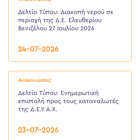
Διακοπή
νερού
Δελτίο Τύπου: Διακοπή νερού σε
σε
περιοχή της Δ.Ε. Ελευθερίου
περιοχή
της
Βενιζέλου 27 Ιουλίου 2026
Δ.Ε.
Ελευθερίου
Βενιζέλου
24-07-2026
27
Ιουλίου
2026
Δελτίο
Τύπου:
Ανακοινώσεις
Eνημερωτική
επιστολή
Δελτίο Τύπου: Eνημερωτική
προς
επιστολή προς τους καταναλωτές
τους
καταναλωτές
της Δ.Ε.Υ.Α.Χ.
της
Δ.Ε.Υ.Α.Χ.
23-07-2026