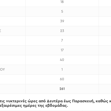
18
5
39
Σ
23
7
17
40
ΜΟΥ
1
60
261
τις νυκτερινές ώρες από Δευτέρα έως Παρασκευή, καθώς κα
ή εξαιρέσιμες ημέρες της εβδομάδας.