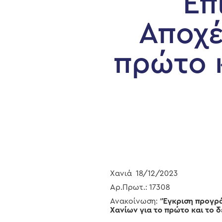
Επ
Αποχέ
πρώτο 
Χανιά 18/12/2023
Αρ.Πρωτ.: 17308
Hit enter to search or ESC to close
Ανακοίνωση: “
Έγκριση προγρ
Χανίων για το πρώτο και το 