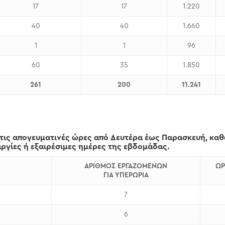
17
17
1.220
40
40
1.660
1
1
96
60
35
1.850
2
61
20
0
11.
241
τις απογευματινές ώρες από Δευτέρα έως Παρασκευή, καθώ
 αργίες ή εξαιρέσιμες ημέρες της εβδομάδας.
ΑΡΙΘΜΟΣ ΕΡΓΑΖΟΜΕΝΩΝ
ΩΡ
ΓΙΑ ΥΠΕΡΩΡΙΑ
7
6