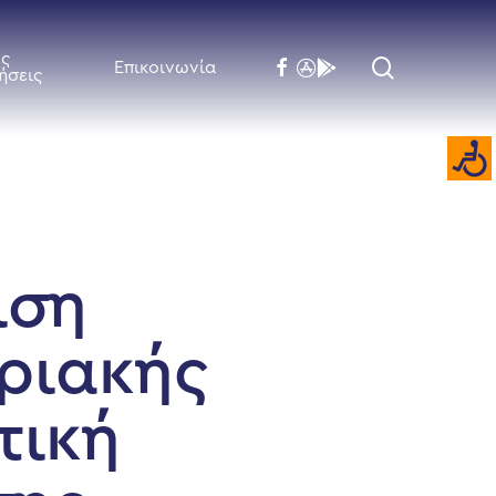
ές
search
facebook
flickr
behance
Επικοινωνία
ήσεις
ιση
ριακής
τική