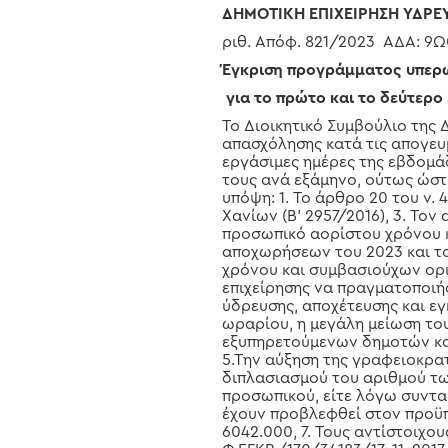
ΔΗΜΟΤΙΚΗ ΕΠΙΧΕΙΡΗΣΗ ΥΔΡΕΥ
ριθ. Απόφ. 821/2023 ΑΔΑ: 
Έγκριση προγράμματος υπερω
για το πρώτο και το δεύτερο
Το Διοικητικό Συμβούλιο της 
απασχόλησης κατά τις απογευμ
εργάσιμες ημέρες της εβδομάδ
τους ανά εξάμηνο, ούτως ώστε
υπόψη: 1. Το άρθρο 20 του ν. 
Χανίων (Β’ 2957/2016), 3. Το
προσωπικό αορίστου χρόνου κ
αποχωρήσεων του 2023 και τ
χρόνου και συμβασιούχων ορι
επιχείρησης να πραγματοποιή
ύδρευσης, αποχέτευσης και ε
ωραρίου, η μεγάλη μείωση τ
εξυπηρετούμενων δημοτών κα
5.Την αύξηση της γραφειοκρα
διπλασιασμού του αριθμού των
προσωπικού, είτε λόγω συνταξ
έχουν προβλεφθεί στον προϋπο
6042.000, 7. Τους αντίστοιχου