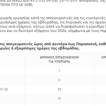
7 και ΔΙΠΑΑΔ/Φ.ΕΓΚΡ./172/39755/ 23-11-2017 αποφάσεις της
/2006 ΠΥΣ (Α’ 208),
ιακής εργασίας κατά τις απογευματινές και τις νυκτερινέ
ργάσιμες ημέρες της εβδομάδας, τις Κυριακές και τις αργίε
τους ανά εξάμηνο, ούτως ώστε να διασφαλιστεί η εύρυθμη
πρώτο και το δεύτερο εξάμηνο του 2024, σύμφωνα με τους π
τις απογευματινές ώρες από Δευτέρα έως Παρασκευή, καθώ
 αργίες ή εξαιρέσιμες ημέρες της εβδομάδας.
ΑΡΙΘΜΟΣ ΕΡΓΑΖΟΜΕΝΩΝ
ΩΡ
ΓΙΑ ΥΠΕΡΩΡΙΑ
7
6
ΟΙ ΔΕ
28
10