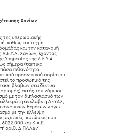
χέτευσης Χανίων
ος της υπερωριακής
ή, καθώς και τις μη
εβδομάδας και την κατανομή
Δ.Ε.Υ.Α. Χανίων, έχοντας
ς Υπηρεσίας της Δ.Ε.Υ.Α.
έως σήμερα (τακτικό
 πάσα πιθανότητα
κτικού προσωπικού αορίστου
στεί το προσωπικό της
σταση βλαβών στα δίκτυα
αρισμός) εκτός του νόμιμου
μό με τον διπλασιασμό των
αλλικράτη ανέλαβε η ΔΕΥΑΧ,
 οικονομικών θεμάτων λόγω
ασμό με την έλλειψη
ς σχετικές πιστώσεις που
 6022.000 και Κ.Α.Ε.
υπ’ αριθ. ΔΙΠΑΑΔ/