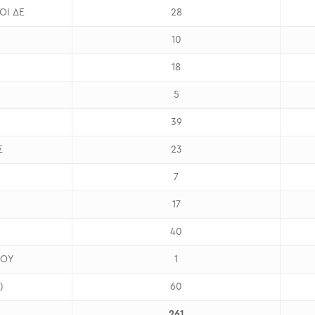
ΟΙ ΔΕ
28
10
18
5
39
Σ
23
7
17
40
ΜΟΥ
1
)
60
2
61