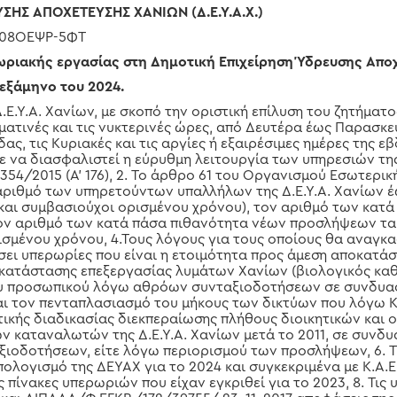
ΣΗΣ ΑΠΟΧΕΤΕΥΣΗΣ ΧΑΝΙΩΝ (Δ.Ε.Υ.Α.Χ.)
9Ω08ΟΕΨΡ-5ΦΤ
ριακής εργασίας στη Δημοτική Επιχείρηση Ύδρευσης Απο
 εξάμηνο του 2024.
Δ.Ε.Υ.Α. Χανίων, με σκοπό την οριστική επίλυση του ζητήματ
ατινές και τις νυκτερινές ώρες, από Δευτέρα έως Παρασκευ
ας, τις Κυριακές και τις αργίες ή εξαιρέσιμες ημέρες της 
 να διασφαλιστεί η εύρυθμη λειτουργία των υπηρεσιών της 
4354/2015 (Α’ 176), 2. Το άρθρο 61 του Οργανισμού Εσωτερική
ν αριθμό των υπηρετούντων υπαλλήλων της Δ.Ε.Υ.Α. Χανίων 
αι συμβασιούχοι ορισμένου χρόνου), τον αριθμό των κατά
ον αριθμό των κατά πάσα πιθανότητα νέων προσλήψεων τα
σμένου χρόνου, 4.Τους λόγους για τους οποίους θα αναγκα
σει υπερωρίες που είναι η ετοιμότητα προς άμεση αποκατά
γκατάστασης επεξεργασίας λυμάτων Χανίων (βιολογικός καθ
ου προσωπικού λόγω αθρόων συνταξιοδοτήσεων σε συνδυασ
ι τον πενταπλασιασμό του μήκους των δικτύων που λόγω Κ
τικής διαδικασίας διεκπεραίωσης πλήθους διοικητικών και
 καταναλωτών της Δ.Ε.Υ.Α. Χανίων μετά το 2011, σε συνδυ
ιοδοτήσεων, είτε λόγω περιορισμού των προσλήψεων, 6. Τι
λογισμό της ΔΕΥΑΧ για το 2024 και συγκεκριμένα με Κ.Α.Ε.
ς πίνακες υπερωριών που είχαν εγκριθεί για το 2023, 8. Τις 