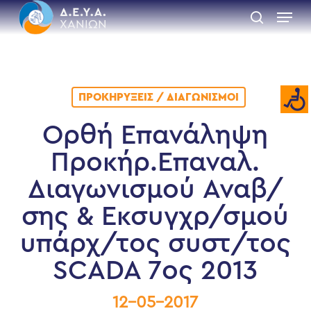
Skip
Menu
to
search
main
Close
content
Menu
ΠΡΟΚΗΡΎΞΕΙΣ / ΔΙΑΓΩΝΙΣΜΟΊ
Ορθή Επανάληψη
Προκήρ.Επαναλ.
Διαγωνισμού Αναβ/
σης & Εκσυγχρ/σμού
υπάρχ/τος συστ/τος
SCADA 7ος 2013
12-05-2017