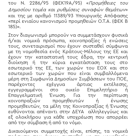
του Ν. 2286/95 (ΦΕΚ19Α/95) «
Προμήθειες του
Δημοσίου τομέα και ρυθμίσεις συναφών θεμάτων
»
και της με αριθμό 11389/93 Υπουργικής Απόφασης
«περί ενιαίου κανονισμού προμηθειών Ο.Τ.Α. (ΦΕΚ Β
185)».
Στον διαγωνισμό μπορούν να συμμετάσχουν φυσικά
ή/και νομικά πρόσωπα, κοινοπραξίες ή ενώσεις
τους, συνεταιρισμοί που έχουν συσταθεί σύμφωνα
με τη νομοθεσία ενός Κράτους-Μέλους της ΕΕ και
έχουν την καταστατική τους έδρα, την κεντρική
διοίκηση ή την κύρια εγκατάσταση τους στο
εσωτερικό της ΕΕ, των χωρών του ΕΟΧ και στο
εσωτερικό των χωρών που είναι συμβαλλόμενα
μέρη στη Συμφωνία Δημοσίων Συμβάσεων του ΠΟΕ,
παρέχοντες εχέγγυα άρτιας εκτέλεσης,
εγγεγραμμένοι στο οικείο Επιμελητήριο ή
Επαγγελματική Ένωση. Για την περίπτωση
κοινοπραξιών προμηθευτών ή ένωσης
προμηθευτών, τα μέλη της Κοινοπραξίας ή Ένωσης
ευθύνονται απέναντι στην ΔΕΥΑ αλληλεγγύως και
εξ ολοκλήρου για κάθε υποχρέωση που απορρέει
από την σύμβαση ή από το νόμο.
Δικαιούμενοι συμμετοχής είναι, επίσης, τα νομικά