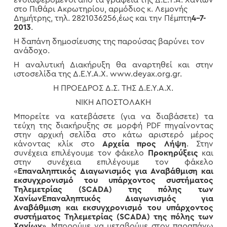
ενδιαφερόμενοι από τα γραφεία της Δ.Ε.Υ.Α. Χανίων
στο Πιθάρι Ακρωτηρίου, αρμόδιος κ. Λεμονής
Δημήτρης, τηλ. 2821036256,έως και την Πέμπτη
4-7-
2013
.
Η δαπάνη δημοσίευσης της παρούσας βαρύνει τον
ανάδοχο.
Η αναλυτική Διακήρυξη θα αναρτηθεί και στην
ιστοσελίδα της Δ.Ε.Υ.Α.Χ. www.deyax.org.gr.
Η ΠΡΟΕΔΡΟΣ Δ.Σ. ΤΗΣ Δ.Ε.Υ.Α.Χ.
ΝΙΚΗ ΑΠΟΣΤΟΛΑΚΗ
Μπορείτε να κατεβάσετε (για να διαβάσετε) τα
τεύχη της διακήρυξης σε μορφή PDF πηγαίνοντας
στην αρχική σελίδα στο κάτω αριστερό μέρος
κάνοντας κλίκ στο
Αρχεία προς Λήψη
. Στην
συνέχεια επιλέγουμε τον φάκελο
Προκηρύξεις
και
στην συνέχεια επιλέγουμε τον φάκελο
«
Επαναληπτικός Διαγωνισμός για Αναβάθμιση και
εκσυγχρονισμό του υπάρχοντος συστήματος
Τηλεμετρίας (SCADA) της πόλης των
Χανίων
Επαναληπτικός Διαγωνισμός για
Αναβάθμιση και εκσυγχρονισμό του υπάρχοντος
συστήματος Τηλεμετρίας (SCADA) της πόλης των
Χανίων
». Μπορούμε να μεταβούμε στον παραπάνω