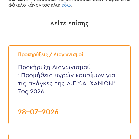
φάκελο κάνοντας κλικ
εδώ
.
Δείτε επίσης
Προκήρυξη
Διαγωνισμού
Προκηρύξεις / Διαγωνισμοί
“Προμήθεια
υγρών
Προκήρυξη Διαγωνισμού
καυσίμων
“Προμήθεια υγρών καυσίμων για
για
τις
τις ανάγκες της Δ.Ε.Υ.Α. ΧΑΝΙΩΝ”
ανάγκες
7ος 2026
της
Δ.Ε.Υ.Α.
ΧΑΝΙΩΝ”
7ος
28-07-2026
2026
ΠΡΟΚΗΡΥΞΗ