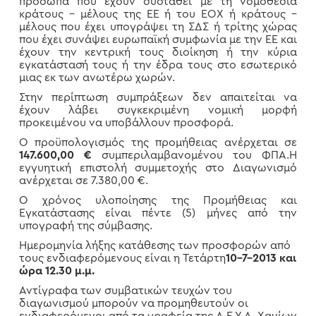
πρόσωπα που έχουν συσταθεί με τη νομοθεσία
κράτους – μέλους της ΕΕ ή του ΕΟΧ ή κράτους –
μέλους που έχει υπογράψει τη ΣΔΣ ή τρίτης χώρας
που έχει συνάψει ευρωπαϊκή συμφωνία με την ΕΕ και
έχουν την κεντρική τους διοίκηση ή την κύρια
εγκατάστασή τους ή την έδρα τους στο εσωτερικό
μιας εκ των ανωτέρω χωρών.
Στην περίπτωση συμπράξεων δεν απαιτείται να
έχουν λάβει συγκεκριμένη νομική μορφή
προκειμένου να υποβάλλουν προσφορά.
Ο προϋπολογισμός της προμήθειας ανέρχεται σε
147.600,00 €
συμπεριλαμβανομένου του ΦΠΑ.Η
εγγυητική επιστολή συμμετοχής στο Διαγωνισμό
ανέρχεται σε 7.380,00 €.
Ο χρόνος υλοποίησης της Προμήθειας και
Εγκατάστασης είναι πέντε (5) μήνες από την
υπογραφή της σύμβασης.
Ημερομηνία λήξης κατάθεσης των προσφορών από
τους ενδιαφερόμενους είναι η Τετάρτη
10-7-2013 και
ώρα 12.30 μ.μ.
Αντίγραφα των συμβατικών τευχών του
διαγωνισμού μπορούν να προμηθευτούν οι