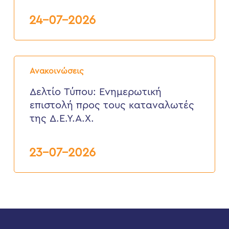
Ελευθερίου
Βενιζέλου
24-07-2026
27
Ιουλίου
2026
Δελτίο
Τύπου:
Ανακοινώσεις
Eνημερωτική
επιστολή
Δελτίο Τύπου: Eνημερωτική
προς
επιστολή προς τους καταναλωτές
τους
καταναλωτές
της Δ.Ε.Υ.Α.Χ.
της
Δ.Ε.Υ.Α.Χ.
23-07-2026