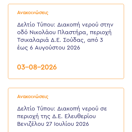
Δελτίο
Τύπου:
Ανακοινώσεις
Διακοπή
νερού
Δελτίο Τύπου: Διακοπή νερού στην
στην
οδό Νικολάου Πλαστήρα, περιοχή
οδό
Νικολάου
Τσικαλαριά Δ.Ε. Σούδας, από 3
Πλαστήρα,
έως 6 Αυγούστου 2026
περιοχή
Τσικαλαριά
Δ.Ε.
Σούδας,
03-08-2026
από
3
έως
6
Δελτίο
Αυγούστου
Τύπου:
2026
Ανακοινώσεις
Διακοπή
νερού
Δελτίο Τύπου: Διακοπή νερού σε
σε
περιοχή της Δ.Ε. Ελευθερίου
περιοχή
της
Βενιζέλου 27 Ιουλίου 2026
Δ.Ε.