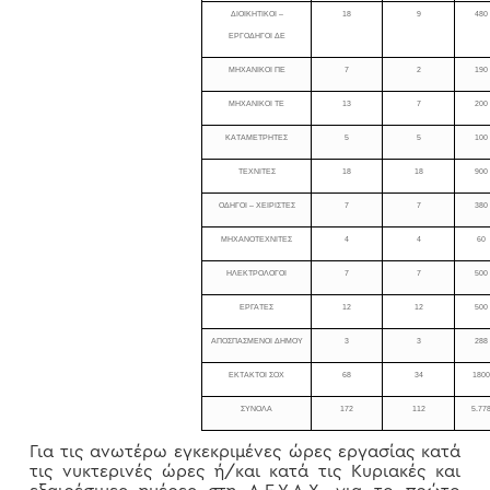
ΔΙΟΙΚΗΤΙΚΟΙ –
18
9
480
ΕΡΓΟΔΗΓΟΙ ΔΕ
ΜΗΧΑΝΙΚΟΙ ΠΕ
7
2
190
ΜΗΧΑΝΙΚΟΙ ΤΕ
13
7
200
ΚΑΤΑΜΕΤΡΗΤΕΣ
5
5
100
ΤΕΧΝΙΤΕΣ
18
18
900
ΟΔΗΓΟΙ – ΧΕΙΡΙΣΤΕΣ
7
7
380
ΜΗΧΑΝΟΤΕΧΝΙΤΕΣ
4
4
60
ΗΛΕΚΤΡΟΛΟΓΟΙ
7
7
500
ΕΡΓΑΤΕΣ
12
12
500
ΑΠΟΣΠΑΣΜΕΝΟΙ ΔΗΜΟΥ
3
3
288
ΕΚΤΑΚΤΟΙ ΣΟΧ
68
34
180
ΣΥΝΟΛΑ
172
112
5.77
Για τις ανωτέρω εγκεκριμένες ώρες εργασίας κατά
τις νυκτερινές ώρες ή/και κατά τις Κυριακές και