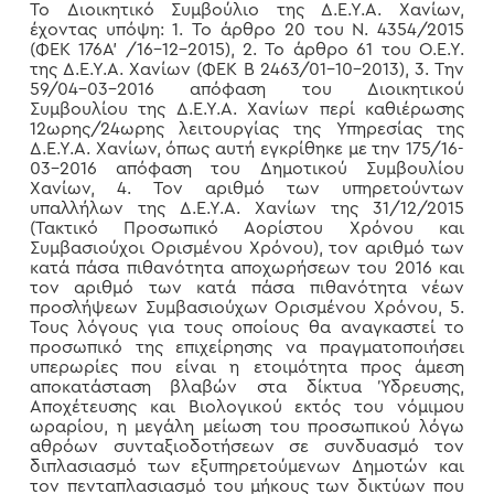
Το Διοικητικό Συμβούλιο της Δ.Ε.Υ.Α. Χανίων,
έχοντας υπόψη: 1. Το άρθρο 20 του Ν. 4354/2015
(ΦΕΚ 176Α’ /16-12-2015), 2. Το άρθρο 61 του Ο.Ε.Υ.
της Δ.Ε.Υ.Α. Χανίων (ΦΕΚ Β 2463/01-10-2013), 3. Την
59/04-03-2016 απόφαση του Διοικητικού
Συμβουλίου της Δ.Ε.Υ.Α. Χανίων περί καθιέρωσης
12ωρης/24ωρης λειτουργίας της Υπηρεσίας της
Δ.Ε.Υ.Α. Χανίων, όπως αυτή εγκρίθηκε με την 175/16-
03-2016 απόφαση του Δημοτικού Συμβουλίου
Χανίων, 4. Τον αριθμό των υπηρετούντων
υπαλλήλων της Δ.Ε.Υ.Α. Χανίων της 31/12/2015
(Τακτικό Προσωπικό Αορίστου Χρόνου και
Συμβασιούχοι Ορισμένου Χρόνου), τον αριθμό των
κατά πάσα πιθανότητα αποχωρήσεων του 2016 και
τον αριθμό των κατά πάσα πιθανότητα νέων
προσλήψεων Συμβασιούχων Ορισμένου Χρόνου, 5.
Τους λόγους για τους οποίους θα αναγκαστεί το
προσωπικό της επιχείρησης να πραγματοποιήσει
υπερωρίες που είναι η ετοιμότητα προς άμεση
αποκατάσταση βλαβών στα δίκτυα Ύδρευσης,
Αποχέτευσης και Βιολογικού εκτός του νόμιμου
ωραρίου, η μεγάλη μείωση του προσωπικού λόγω
αθρόων συνταξιοδοτήσεων σε συνδυασμό τον
διπλασιασμό των εξυπηρετούμενων Δημοτών και
τον πενταπλασιασμό του μήκους των δικτύων που