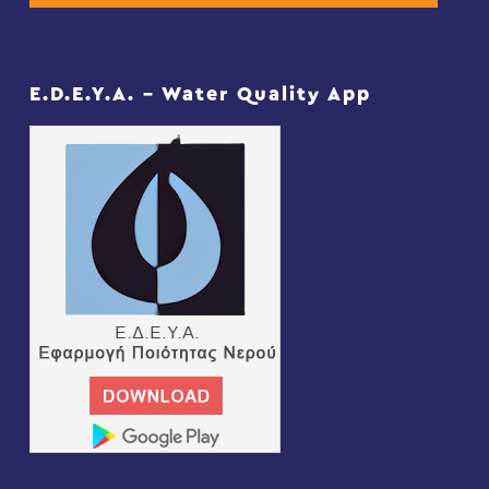
E.D.E.Y.A. – Water Quality App