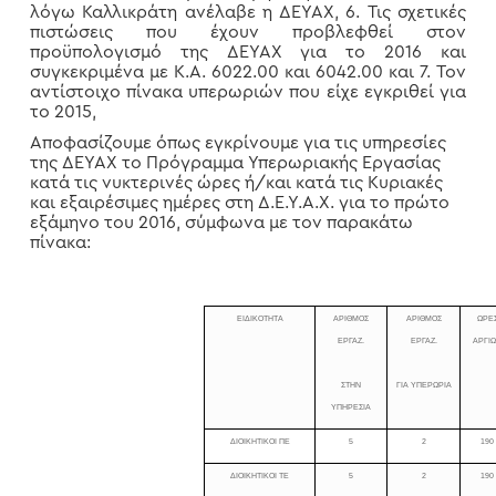
λόγω Καλλικράτη ανέλαβε η ΔΕΥΑΧ, 6. Τις σχετικές
πιστώσεις που έχουν προβλεφθεί στον
προϋπολογισμό της ΔΕΥΑΧ για το 2016 και
συγκεκριμένα με Κ.Α. 6022.00 και 6042.00 και 7. Τον
αντίστοιχο πίνακα υπερωριών που είχε εγκριθεί για
το 2015,
Αποφασίζουμε όπως εγκρίνουμε για τις υπηρεσίες
της ΔΕΥΑΧ το Πρόγραμμα Υπερωριακής Εργασίας
κατά τις νυκτερινές ώρες ή/και κατά τις Κυριακές
και εξαιρέσιμες ημέρες στη Δ.Ε.Υ.Α.Χ. για το πρώτο
εξάμηνο του 2016, σύμφωνα με τον παρακάτω
πίνακα:
ΕΙΔΙΚΟΤΗΤΑ
ΑΡΙΘΜΟΣ
ΑΡΙΘΜΟΣ
ΩΡΕ
ΕΡΓΑΖ.
ΕΡΓΑΖ.
ΑΡΓΙ
ΣΤΗΝ
ΓΙΑ ΥΠΕΡΩΡΙΑ
ΥΠΗΡΕΣΙΑ
ΔΙΟΙΚΗΤΙΚΟΙ ΠΕ
5
2
190
ΔΙΟΙΚΗΤΙΚΟΙ ΤΕ
5
2
190