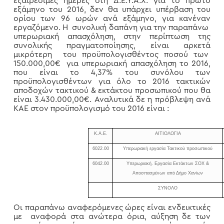
εξαιρέσιμες ημέρες στη Δ.Ε.Υ.Α.Χ. για το πρώτο
εξάμηνο του 2016, δεν θα υπάρχει υπέρβαση του
ορίου των 96 ωρών ανά εξάμηνο, για κανέναν
εργαζόμενο. Η συνολική δαπάνη για την παραπάνω
υπερωριακή απασχόληση, στην περίπτωση της
συνολικής πραγματοποίησης, είναι αρκετά
μικρότερη του προϋπολογισθέντος ποσού των
150.000,00€ για υπερωριακή απασχόληση το 2016,
που είναι το 4,37% του συνόλου των
προϋπολογισθέντων για όλο το 2016 τακτικών
αποδοχών τακτικού & εκτάκτου προσωπικού που θα
είναι 3.430.000,00€. Αναλυτικά δε η πρόβλεψη ανά
ΚΑΕ στον προϋπολογισμό του 2016 είναι :
Κ.Α.Ε.
ΑΙΤΙΟΛΟΓΙΑ
6022.00
Υπερωριακή εργασία Τακτικού προσωπικού
6042.00
Υπερωριακή. Εργασία Εκτάκτων ΣΟΧ &
Αποσπασμένων από Δήμο Χανίων
ΣΥΝΟΛΟ
Οι παραπάνω αναφερόμενες ώρες είναι ενδεικτικές
με αναφορά στα ανώτερα όρια, αύξηση δε των