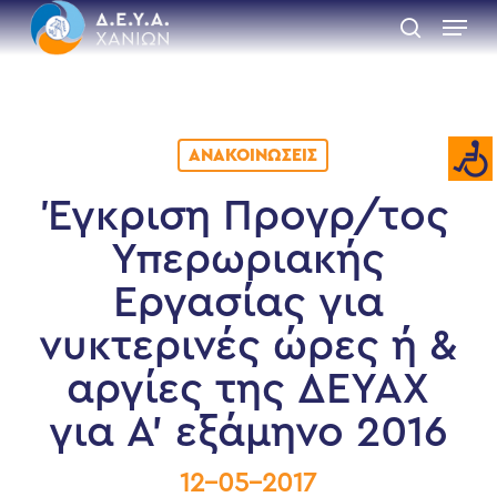
Skip
Menu
to
search
main
Close
content
Menu
ΑΝΑΚΟΙΝΏΣΕΙΣ
Έγκριση Προγρ/τος
Υπερωριακής
Εργασίας για
νυκτερινές ώρες ή &
αργίες της ΔΕΥΑΧ
για Α’ εξάμηνο 2016
12-05-2017